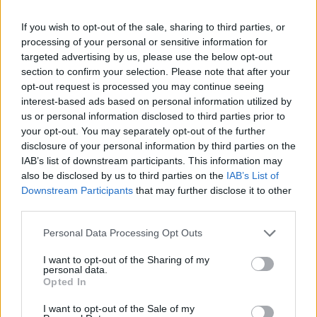
If you wish to opt-out of the sale, sharing to third parties, or
processing of your personal or sensitive information for
targeted advertising by us, please use the below opt-out
Σε ό,τι αφορά τη μάσκα δήλωσε πως «θα τη
section to confirm your selection. Please note that after your
φοράμε και το Πάσχα είτε μας αρέσει όχι, το θέμα
opt-out request is processed you may continue seeing
interest-based ads based on personal information utilized by
είναι ότι θα πάτε στα χωριά σας να σουβλίσετε».
us or personal information disclosed to third parties prior to
your opt-out. You may separately opt-out of the further
Ακολουθήστε το
insider.gr στο Google News
και μάθετε
disclosure of your personal information by third parties on the
πρώτοι όλες τις
ειδήσεις
από την Ελλάδα και τον κόσμο.
IAB’s list of downstream participants. This information may
also be disclosed by us to third parties on the
IAB’s List of
Downstream Participants
that may further disclose it to other
third parties.
Please note that this website/app uses one or more Google
Personal Data Processing Opt Outs
services and may gather and store information including but
not limited to your visit or usage behaviour. You may click to
I want to opt-out of the Sharing of my
personal data.
grant or deny consent to Google and its third-party tags to
Opted In
use your data for below specified purposes in below Google
consent section.
I want to opt-out of the Sale of my