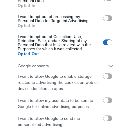
Personal Data.
Opted In
I want to opt-out of processing my
Personal Data for Targeted Advertising.
Opted In
I want to opt-out of Collection, Use,
Retention, Sale, and/or Sharing of my
Personal Data that Is Unrelated with the
Purposes for which it was collected.
Διαβάζονται αυτή τη στιγμή
Opted Out
Η χαμηλή… απόδοση Μητσοτάκη στις
Google consents
στοιχηματικές - Ποιος επισκέφθηκε τα
πυρόπληκτα ζωάκια - Το μισογεμάτο ποτήρι
I want to allow Google to enable storage
του ΣΥΡΙΖΑ
related to advertising like cookies on web or
Ποια είναι η (κυβερνητική) λίστα με τα μεγάλα
device identifiers in apps.
οδικά έργα και τα εκτιμώμενα
I want to allow my user data to be sent to
χρονοδιαγράμματα
Google for online advertising purposes.
Δυτ. Αττική: Το χρονοδιάγραμμα
αποκατάστασης μετά τη φωτιά - Στόχος η
I want to allow Google to send me
έναρξη των έργων πριν τις 15/9
personalized advertising.