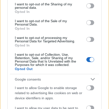
not limited to your visit or usage behaviour. You may click to
I want to opt-out of the Sharing of my
Τράπεζες: Στα 55,5 εκατ. ευρώ ο λογαριασμός
personal data.
grant or deny consent to Google and its third-party tags to
από τα δάνεια του ν. Κατσέλη
Opted In
use your data for below specified purposes in below Google
Νέο Χωροταξικό Τουρισμού: Οι νέες «κόκκινες
consent section.
I want to opt-out of the Sale of my
γραμμές» για το περιβάλλον και τι αλλάζει σε
Personal Data.
ξενοδοχεία, νησιά και επενδύσεις
Opted In
Τα ανοιχτά μέτωπα για την ενίσχυση της
I want to opt-out of processing my
ελληνικής βιομηχανίας
Personal Data for Targeted Advertising.
Opted In
I want to opt-out of Collection, Use,
Retention, Sale, and/or Sharing of my
Personal Data that Is Unrelated with the
Purposes for which it was collected.
Opted Out
TAGS:
Δικαιοσύνη
Δολοφονία
Θεσσαλονίκη
Google consents
I want to allow Google to enable storage
related to advertising like cookies on web or
BEST OF
INTERNET
device identifiers in apps.
I want to allow my user data to be sent to