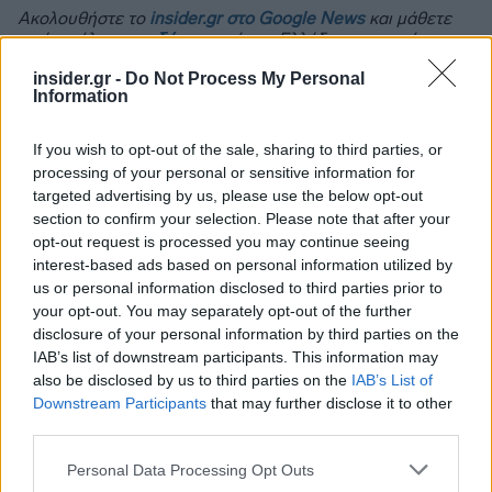
Ακολουθήστε το
insider.gr στο Google News
και μάθετε
πρώτοι όλες τις
ειδήσεις
από την Ελλάδα και τον κόσμο.
insider.gr -
Do Not Process My Personal
Information
If you wish to opt-out of the sale, sharing to third parties, or
processing of your personal or sensitive information for
targeted advertising by us, please use the below opt-out
section to confirm your selection. Please note that after your
opt-out request is processed you may continue seeing
interest-based ads based on personal information utilized by
us or personal information disclosed to third parties prior to
your opt-out. You may separately opt-out of the further
disclosure of your personal information by third parties on the
IAB’s list of downstream participants. This information may
also be disclosed by us to third parties on the
IAB’s List of
Downstream Participants
that may further disclose it to other
third parties.
Please note that this website/app uses one or more Google
Personal Data Processing Opt Outs
Διαβάζονται αυτή τη στιγμή
services and may gather and store information including but