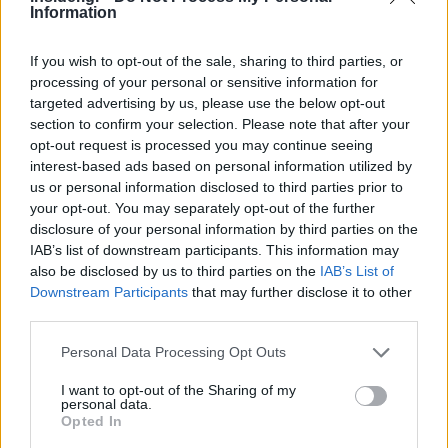
2026» αναφέρει η Euroxx, δηλαδή με
discount
Information
περίπου 15%
έναντι των περιφερειακών
If you wish to opt-out of the sale, sharing to third parties, or
ομοειδών τραπεζών.
processing of your personal or sensitive information for
targeted advertising by us, please use the below opt-out
«Θεωρούμε ότι αυτή η αποτίμηση δεν
section to confirm your selection. Please note that after your
δικαιολογείται, δεδομένου του σημαντικού
opt-out request is processed you may continue seeing
interest-based ads based on personal information utilized by
πλεονάζοντος κεφαλαίου και των υψηλών
us or personal information disclosed to third parties prior to
μερισματικών αποδόσεων (κατά μέσο όρο
your opt-out. You may separately opt-out of the further
περίπου 11% ετησίως για τα επόμενα τρία
disclosure of your personal information by third parties on the
χρόνια)» καταλήγουν οι αναλυτές της
Euroxx
.
IAB’s list of downstream participants. This information may
also be disclosed by us to third parties on the
IAB’s List of
Downstream Participants
that may further disclose it to other
Ακολουθήστε το
insider.gr στο Google News
και μάθετε
third parties.
πρώτοι όλες τις
ειδήσεις
από την Ελλάδα και τον κόσμο.
Please note that this website/app uses one or more Google
Personal Data Processing Opt Outs
services and may gather and store information including but
not limited to your visit or usage behaviour. You may click to
I want to opt-out of the Sharing of my
personal data.
grant or deny consent to Google and its third-party tags to
Opted In
use your data for below specified purposes in below Google