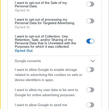
consent section.
I want to opt-out of the Sale of my
Personal Data.
Opted In
I want to opt-out of processing my
Personal Data for Targeted Advertising.
Opted In
I want to opt-out of Collection, Use,
Retention, Sale, and/or Sharing of my
Personal Data that Is Unrelated with the
Purposes for which it was collected.
Opted Out
Google consents
Διαβάζονται αυτή τη στιγμή
I want to allow Google to enable storage
related to advertising like cookies on web or
Η χαμηλή… απόδοση Μητσοτάκη στις
device identifiers in apps.
στοιχηματικές - Ποιος επισκέφθηκε τα
πυρόπληκτα ζωάκια - Το μισογεμάτο ποτήρι
I want to allow my user data to be sent to
του ΣΥΡΙΖΑ
Google for online advertising purposes.
Ποια είναι η (κυβερνητική) λίστα με τα μεγάλα
οδικά έργα και τα εκτιμώμενα
I want to allow Google to send me