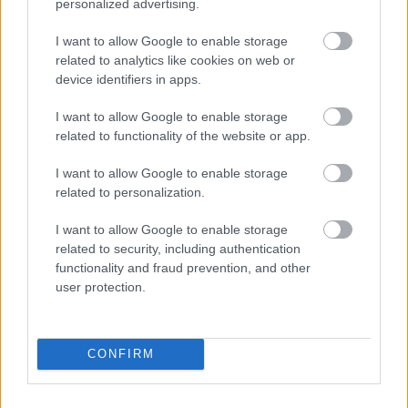
χρονοδιαγράμματα
personalized advertising.
Δυτ. Αττική: Το χρονοδιάγραμμα
I want to allow Google to enable storage
αποκατάστασης μετά τη φωτιά - Στόχος η
related to analytics like cookies on web or
έναρξη των έργων πριν τις 15/9
device identifiers in apps.
I want to allow Google to enable storage
related to functionality of the website or app.
I want to allow Google to enable storage
TAGS:
Euroxx
related to personalization.
I want to allow Google to enable storage
related to security, including authentication
functionality and fraud prevention, and other
BEST OF
INTERNET
user protection.
CONFIRM