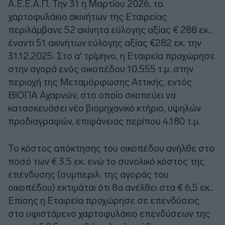
Α.Ε.Ε.Α.Π. Την 31 η Μαρτίου 2026, το
χαρτοφυλάκιο ακινήτων της Εταιρείας
περιλάμβανε 52 ακίνητα εύλογης αξίας € 288 εκ.,
έναντι 51 ακινήτων εύλογης αξίας €282 εκ. την
31.12.2025. Στο α' τρίμηνο, η Εταιρεία προχώρησε
στην αγορά ενός οικοπέδου 10.555 τ.μ. στην
περιοχή της Μεταμόρφωσης Αττικής, εντός
ΒΙΟΠΑ Αχαρνών, στο οποίο σκοπεύει να
κατασκευάσει νέο βιομηχανικό κτήριο, υψηλών
προδιαγραφών, επιφάνειας περίπου 4.180 τ.μ.
Το κόστος απόκτησης του οικοπέδου ανήλθε στο
ποσό των € 3,5 εκ. ενώ το συνολικό κόστος της
επένδυσης (συμπεριλ. της αγοράς του
οικοπέδου) εκτιμάται ότι θα ανέλθει στα € 6,5 εκ..
Επίσης η Εταιρεία προχώρησε σε επενδύσεις
στο υφιστάμενο χαρτοφυλάκιο επενδύσεων της