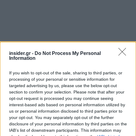
insider.gr -
Do Not Process My Personal
Information
If you wish to opt-out of the sale, sharing to third parties, or
processing of your personal or sensitive information for
targeted advertising by us, please use the below opt-out
section to confirm your selection. Please note that after your
opt-out request is processed you may continue seeing
interest-based ads based on personal information utilized by
us or personal information disclosed to third parties prior to
your opt-out. You may separately opt-out of the further
disclosure of your personal information by third parties on the
Το σύνολο των ιδίων κεφαλαίων (Ν.Α.V.) που
IAB’s list of downstream participants. This information may
αντιστοιχούν σε μετόχους της Εταιρείας την 31η