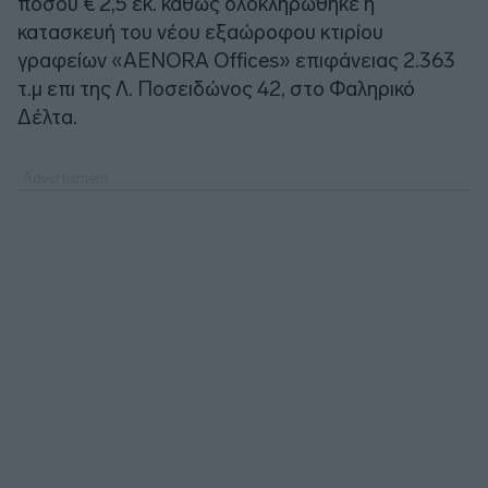
ποσού € 2,5 εκ. καθώς ολοκληρώθηκε η
κατασκευή του νέου εξαώροφου κτιρίου
γραφείων «AENORA Offices» επιφάνειας 2.363
τ.μ επι της Λ. Ποσειδώνος 42, στο Φαληρικό
Δέλτα.