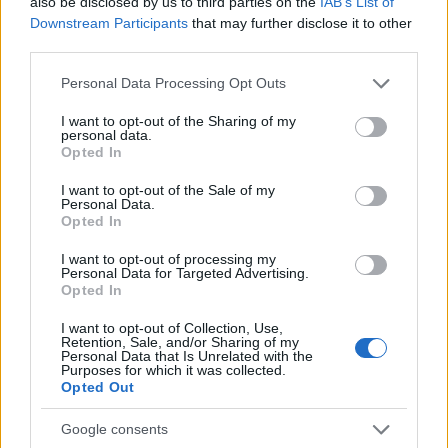
also be disclosed by us to third parties on the
IAB’s List of
Μαρτίου 2026 αυξήθηκε κατά 2,5% και ανέρχεται σε
Downstream Participants
that may further disclose it to other
€ 178,0 εκ. έναντι € 173,7 εκ. την 31η Δεκεμβρίου
third parties.
2025.
Please note that this website/app uses one or more Google
Personal Data Processing Opt Outs
To σύνολο των ιδίων κεφαλαίων (N.A.V.) ανά
services and may gather and store information including but
μετοχή αυξήθηκε κατά 2,5% και ανήλθε σε € 3,82 την
not limited to your visit or usage behaviour. You may click to
I want to opt-out of the Sharing of my
personal data.
31η Μαρτίου 2026, έναντι € 3,72 την 31η Δεκεμβρίου
grant or deny consent to Google and its third-party tags to
Opted In
2025.
use your data for below specified purposes in below Google
consent section.
I want to opt-out of the Sale of my
Personal Data.
Τα ταμειακά διαθέσιμα του Ομίλου την 31η
Opted In
Μαρτίου 2026 ανέρχονταν σε € 5,6 εκ. έναντι € 4,3
εκ. την 31η Δεκεμβρίου 2025.
I want to opt-out of processing my
Personal Data for Targeted Advertising.
Opted In
Ο συνολικός δανεισμός παρέμεινε σε χαμηλά
επίπεδα σε € 105,5 εκ. έναντι € 101,9 εκ. την 31η
I want to opt-out of Collection, Use,
Retention, Sale, and/or Sharing of my
Δεκεμβρίου 2025, που αντιστοιχεί σε L.T.V. (Δάνεια /
Personal Data that Is Unrelated with the
Purposes for which it was collected.
Επενδύσεις σε ακίνητα) 36,6% και Net L.T.V. ((Δάνεια
Opted Out
– Ταμειακά Διαθέσιμα)/Επενδύσεις σε ακίνητα) σε
34,7%, έναντι 36,2% και 34,6% αντίστοιχα για την 31η
Google consents
Δεκεμβρίου 2025.