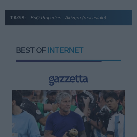
TAGS:
BriQ Properties
Ακίνητα (real estate)
BEST OF
INTERNET