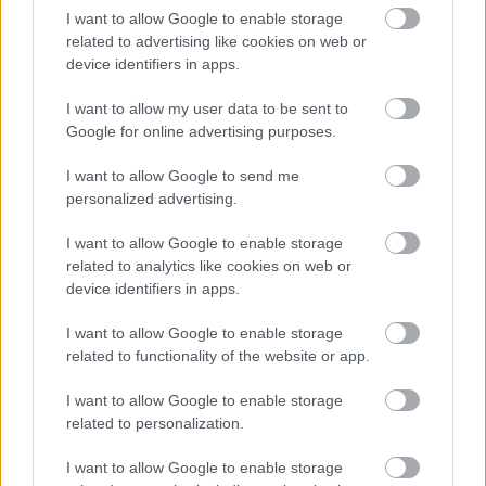
I want to allow Google to enable storage
Το 98% των δανειακών υποχρεώσεων της
related to advertising like cookies on web or
Εταιρείας σήμερα φέρει σταθερό επιτόκιο μέσω
device identifiers in apps.
συμφωνιών ανταλλαγής επιτοκίου (IRS) που έχουν
I want to allow my user data to be sent to
συναφθεί την περίοδο Οκτωβρίου 2025 –
Google for online advertising purposes.
Φεβρουαρίου 2026 ποσού € 100 εκ. και μέσω
δανειακών συμβάσεων στο πλαίσιο του Ταμείου
I want to allow Google to send me
Ανάκαμψης και Ανθεκτικότητας (RRF).
personalized advertising.
Ακολουθήστε το
insider.gr στο Google News
και μάθετε
I want to allow Google to enable storage
πρώτοι όλες τις
ειδήσεις
από την Ελλάδα και τον κόσμο.
related to analytics like cookies on web or
device identifiers in apps.
I want to allow Google to enable storage
related to functionality of the website or app.
I want to allow Google to enable storage
related to personalization.
I want to allow Google to enable storage