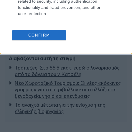
related to security, including authentication
functionality and fraud prevention, and other
user protection.
CONFIRM
Διαβάζονται αυτή τη στιγμή
Τράπεζες: Στα 55,5 εκατ. ευρώ ο λογαριασμός
από τα δάνεια του ν. Κατσέλη
Νέο Χωροταξικό Τουρισμού: Οι νέες «κόκκινες
γραμμές» για το περιβάλλον και τι αλλάζει σε
ξενοδοχεία, νησιά και επενδύσεις
Τα ανοιχτά μέτωπα για την ενίσχυση της
ελληνικής βιομηχανίας