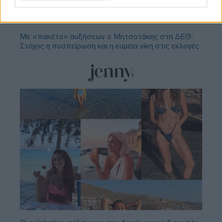
Η ΑΑΔΕ ελέγχει τις μεταφορές μέσω IRIS: Τι ισχύει
για χαρτζιλίκια, δωρεές και γονικές παροχές
Με «πακέτο» αυξήσεων ο Μητσοτάκης στη ΔΕΘ:
Στόχος η συσπείρωση και η ευρεία νίκη στις εκλογές