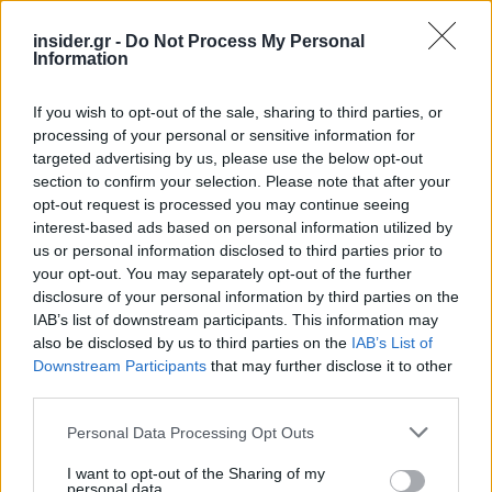
Νοεμβρίου για περισσότερες από 400
επιχειρήσεις
insider.gr -
Do Not Process My Personal
Information
Μετά την επιτυχία των καθαρών οικοπέδων, ας
τολμήσουμε τα «καθαρά χωράφια» και
μεταρρύθμιση της γης στην Ελλάδα
If you wish to opt-out of the sale, sharing to third parties, or
processing of your personal or sensitive information for
targeted advertising by us, please use the below opt-out
section to confirm your selection. Please note that after your
opt-out request is processed you may continue seeing
interest-based ads based on personal information utilized by
us or personal information disclosed to third parties prior to
TAGS:
ΑΔΕΔΥ
Στάση εργασίας
your opt-out. You may separately opt-out of the further
disclosure of your personal information by third parties on the
IAB’s list of downstream participants. This information may
also be disclosed by us to third parties on the
IAB’s List of
BEST OF
INTERNET
Downstream Participants
that may further disclose it to other
third parties.
Please note that this website/app uses one or more Google
Personal Data Processing Opt Outs
services and may gather and store information including but
not limited to your visit or usage behaviour. You may click to
I want to opt-out of the Sharing of my
personal data.