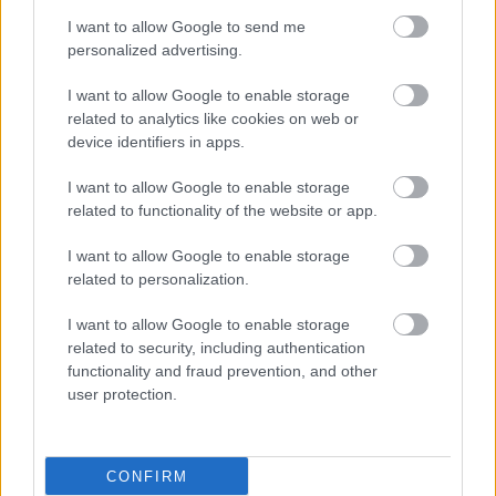
Ολυμπιακός: Ο φορ Ουγκάλντε, τα φαβορί στα χαφ
I want to allow Google to send me
(Κάσερες, Καντιού) και ο Τικνιζιάν για αριστερά
personalized advertising.
I want to allow Google to enable storage
related to analytics like cookies on web or
device identifiers in apps.
I want to allow Google to enable storage
related to functionality of the website or app.
I want to allow Google to enable storage
related to personalization.
I want to allow Google to enable storage
related to security, including authentication
functionality and fraud prevention, and other
user protection.
10 social media που έχουμε ξεχάσει ότι υπήρξαν
CONFIRM