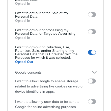
grant or deny consent to Google and its third-party tags to
Opted In
use your data for below specified purposes in below Google
consent section.
I want to opt-out of the Sale of my
Personal Data.
Opted In
I want to opt-out of processing my
Personal Data for Targeted Advertising.
Opted In
I want to opt-out of Collection, Use,
Retention, Sale, and/or Sharing of my
Personal Data that Is Unrelated with the
Purposes for which it was collected.
Opted Out
Ολυμπιακός, Γουόκαπ: Δεν υπάρχει οπισθοχώρηση
Google consents
από την αρχική τιμή πώλησης των 3 εκατομμυρίων
ευρώ!
I want to allow Google to enable storage
related to advertising like cookies on web or
device identifiers in apps.
Οι πλουσιότεροι ιδιοκτήτες ομάδων παγκοσμίως:
Πάνω από τον Φλορεντίνο Πέρεθ ο Βαγγέλης
I want to allow my user data to be sent to
Μαρινάκης
Google for online advertising purposes.