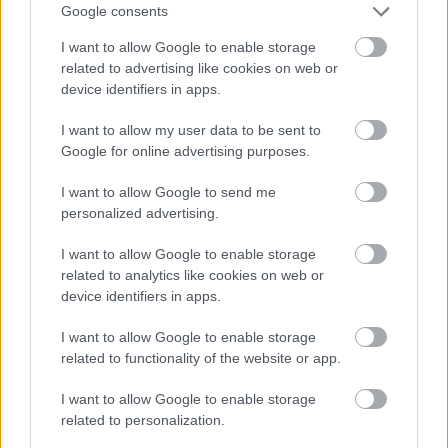
Google consents
συμμετοχής των ασθενών στη δαπάνη με μια
δίκαιη πολιτική υγείας να ορίζει πως όσο
I want to allow Google to enable storage
μεγαλύτερο είναι το πρόβλημα υγείας που
related to advertising like cookies on web or
device identifiers in apps.
αντιμετωπίζει το άτομο με παχυσαρκία, τόσο
μικρότερο θα πρέπει να είναι το ποσοστό
I want to allow my user data to be sent to
συμμετοχής του.
Google for online advertising purposes.
I want to allow Google to send me
Αξιοποίηση των δεικτών του
personalized advertising.
ατομικού ηλεκτρονικού φακέλου
I want to allow Google to enable storage
υγείας σε ανταποδοτικές πολιτικές
related to analytics like cookies on web or
device identifiers in apps.
υγείας
I want to allow Google to enable storage
related to functionality of the website or app.
Μέσα από την ψηφιοποίηση της υγείας και τον
ατομικό ηλεκτρονικό φάκελο υγείας που είναι
I want to allow Google to enable storage
διαθέσιμος για κάθε πολίτη στο
my health app
,
related to personalization.
θα συλλέγονται και δεδομένα διαθέσιμα για το