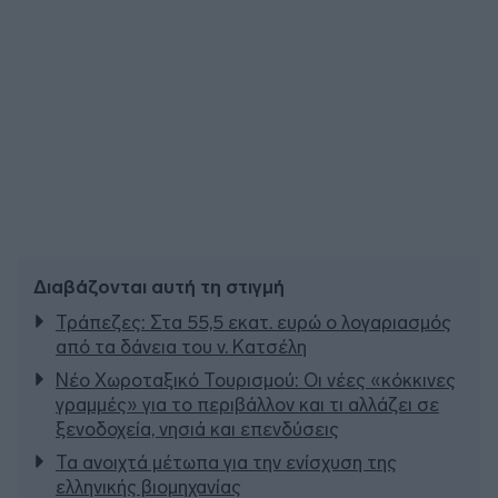
Διαβάζονται αυτή τη στιγμή
Τράπεζες: Στα 55,5 εκατ. ευρώ ο λογαριασμός
από τα δάνεια του ν. Κατσέλη
Νέο Χωροταξικό Τουρισμού: Οι νέες «κόκκινες
γραμμές» για το περιβάλλον και τι αλλάζει σε
ξενοδοχεία, νησιά και επενδύσεις
Τα ανοιχτά μέτωπα για την ενίσχυση της
ελληνικής βιομηχανίας