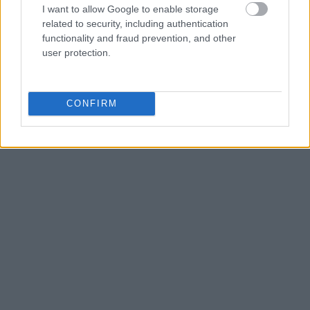
I want to allow Google to enable storage
κράτος, ώστε ανάλογα με την εξέλιξη των
related to security, including authentication
δεικτών υγείας του πληθυσμού, το (αρμόδιο)
functionality and fraud prevention, and other
Υπουργείο Υγείας να χαράσσει την κατάλληλη
user protection.
πολιτική.
CONFIRM