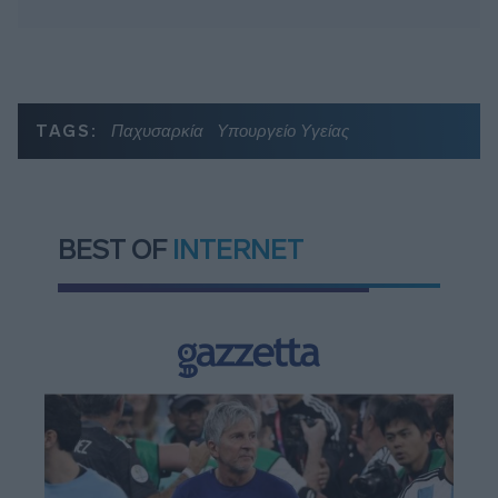
TAGS:
Παχυσαρκία
Υπουργείο Υγείας
BEST OF
INTERNET