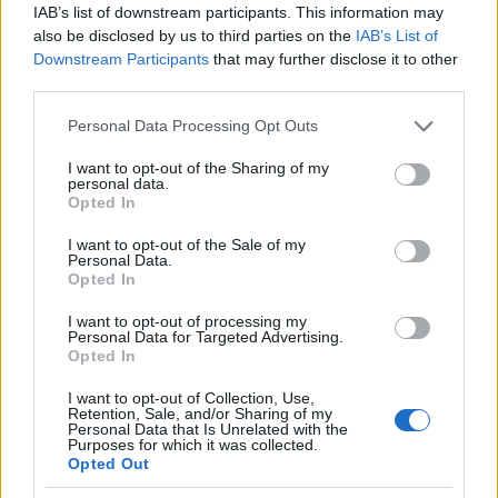
IAB’s list of downstream participants. This information may
also be disclosed by us to third parties on the
IAB’s List of
Downstream Participants
that may further disclose it to other
third parties.
Please note that this website/app uses one or more Google
Personal Data Processing Opt Outs
services and may gather and store information including but
not limited to your visit or usage behaviour. You may click to
I want to opt-out of the Sharing of my
personal data.
grant or deny consent to Google and its third-party tags to
Λόγω της υψηλής διάδοσης της παχυσαρκίας
Opted In
use your data for below specified purposes in below Google
στον γενικό πληθυσμό παγκοσμίως και στην
consent section.
I want to opt-out of the Sale of my
Ελλάδα (στην πατρίδα μας αφορά έναν στους 3
Personal Data.
Opted In
ενήλικους), ο Ολύμπιος Παπαδημητρίου εκτιμά ότι
κανένα κράτος δεν μπορεί να καλύψει με
I want to opt-out of processing my
Personal Data for Targeted Advertising.
δωρεάν χορήγηση το σύνολο των ασθενών
Opted In
που έχουν ανάγκη αυτές τις θεραπείες,
καθώς
ο αριθμός των ασθενών είναι πολύ μεγάλος και
I want to opt-out of Collection, Use,
Retention, Sale, and/or Sharing of my
συνεπώς το κόστος καθίσταται δυσθεώρητο.
Personal Data that Is Unrelated with the
Purposes for which it was collected.
Opted Out
Σε αυτές τις περιπτώσεις τίθεται το θέμα της