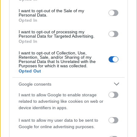
use your data for below specified purposes in below Google
μεταστατικής ικανότητας. Και γι’ αυτές τις
consent section.
I want to opt-out of the Sale of my
ασθενείς, οι εξελίξεις είναι πολλές συγκριτικά με
Personal Data.
την παλαιότερη κλινική πρακτική. Οι ασθενείς με
Opted In
όγκους μεγέθους μεγαλύτερους από 2cm (Τ2) ή
I want to opt-out of processing my
με λεμφαδένες πρέπει να λαμβάνουν
Personal Data for Targeted Advertising.
Opted In
νεοεπικουρική χημειοθεραπεία σε συνδυασμό με
θεραπεία στοχεύουσα τον HER2 υποδοχέα και
I want to opt-out of Collection, Use,
Retention, Sale, and/or Sharing of my
μετά να οδηγούνται στο χειρουργείο. Πλέον ο
Personal Data that Is Unrelated with the
Purposes for which it was collected.
μέγιστος στόχος είναι η εξάλειψη της νόσου
Opted Out
καθώς οι ασθενείς που το επιτυγχάνουν έχουν και
καλύτερη πρόγνωση. Σε ασθενείς με HER2-
Google consents
θετικό πρώιμο καρκίνο μαστού αυτό συμβαίνει σε
I want to allow Google to enable storage
ποσοστό 40-60%, με υψηλότερα ποσοστά σε
related to advertising like cookies on web or
όσες δεν εκφράζουν ορμονικούς υποδοχείς.
device identifiers in apps.
Πλέον, στην επικουρική θεραπεία των ασθενών
I want to allow my user data to be sent to
που δεν επιτυγχάνουν πλήρη ανταπόκριση έχει
Google for online advertising purposes.
εγκριθεί η επικουρική θεραπεία με ένα