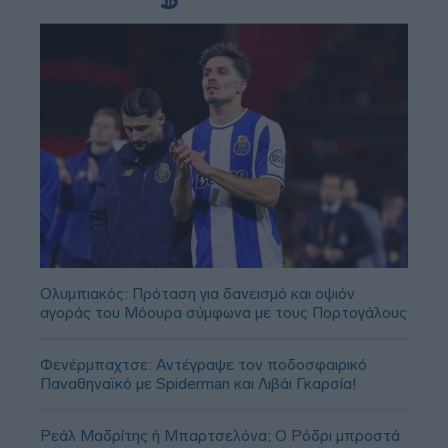
Ολυμπιακός: Πρόταση για δανεισμό και οψιόν
αγοράς του Μόουρα σύμφωνα με τους Πορτογάλους
Φενέρμπαχτσε: Αντέγραψε τον ποδοσφαιρικό
Παναθηναϊκό με Spiderman και Λιβάι Γκαρσία!
Ρεάλ Μαδρίτης ή Μπαρτσελόνα; Ο Ρόδρι μπροστά