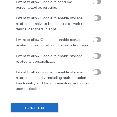
συζευγμένο αντίσωμα-φάρμακο, το οποίο
I want to allow Google to send me
personalized advertising.
περιέχει το HER2-στοχεύον αντίσωμα
τραστουζουμάμπη, συνδεδεμένο με έναν
I want to allow Google to enable storage
αναστολέα μικροσωληνίσκων, το DM1. Πρόκειται
related to analytics like cookies on web or
για την τραστουζουμάμπη εμτανσίνη που έδειξε
device identifiers in apps.
συνεχιζόμενο όφελος ως προς την υποτροπή
I want to allow Google to enable storage
(46%), καθώς
μειώνει το ποσοστό των
related to functionality of the website or app.
ασθενών που έχουν υποτροπιάσει στα 8.4 έτη
από 32.2% σε 19.7%
. Συνεπώς, πλέον η
I want to allow Google to enable storage
related to personalization.
καθιερωμένη πρακτική της επικουρικής
χορήγησης τραστουζουμάμπης με
I want to allow Google to enable storage
περτουζουμάμπη για ένα έτος αλλάζει και
related to security, including authentication
αντικαθίσταται από την τραστουζουμάμπη
functionality and fraud prevention, and other
user protection.
εμτανσίνη στις ασθενείς που δεν έχουν επιτύχει
πλήρη ανταπόκριση στην νεοεπικουρική
θεραπεία.
CONFIRM