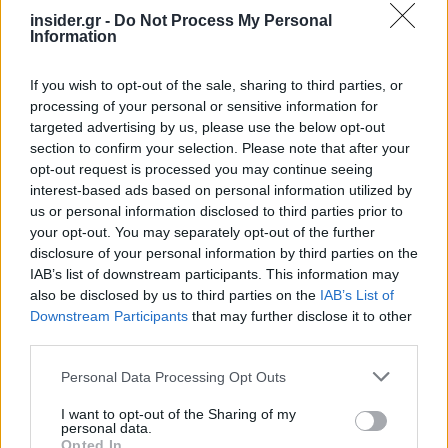
καρκίνου ωοθηκών. Η μελέτη OlympiA έδειξε
insider.gr -
Do Not Process My Personal
όφελος από την επικουρική χορήγηση του PARP
Information
αναστολέα ολαπαρίμπη (olaparib) σε ασθενείς με
υψηλού κινδύνου με ορμονοευαίσθητο και τριπλά
If you wish to opt-out of the sale, sharing to third parties, or
αρνητικό καρκίνο μαστού που φέρουν
processing of your personal or sensitive information for
targeted advertising by us, please use the below opt-out
μεταλλάξεις στα γονίδια BRCA1/2. Συγκεκριμένα,
section to confirm your selection. Please note that after your
η χορήγηση της ολαπαρίμπης για 1 έτος
μειώνει
opt-out request is processed you may continue seeing
τον κίνδυνο θανάτου κατά 32%.
interest-based ads based on personal information utilized by
us or personal information disclosed to third parties prior to
your opt-out. You may separately opt-out of the further
Μείωση υποτροπών σε HER2 -
disclosure of your personal information by third parties on the
θετικό καρκίνο
IAB’s list of downstream participants. This information may
also be disclosed by us to third parties on the
IAB’s List of
Downstream Participants
that may further disclose it to other
Περίπου 20% των ασθενών με καρκίνο του
third parties.
μαστού εκφράζουν το γονίδιο HER2. Η ύπαρξη
Please note that this website/app uses one or more Google
Personal Data Processing Opt Outs
αυτού του γονιδίου σε έναν όγκο αποτελεί
services and may gather and store information including but
αυξητικό παράγοντα πολλαπλασιασμού των
not limited to your visit or usage behaviour. You may click to
I want to opt-out of the Sharing of my
personal data.
κυττάρων του καθώς και παράγοντα αυξημένης
grant or deny consent to Google and its third-party tags to
Opted In