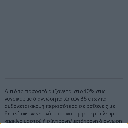
Αυτό το ποσοστό αυξάνεται στο 10% στις
γυναίκες με διάγνωση κάτω των 35 ετών και
αυξάνεται ακόμη περισσότερο σε ασθενείς με
θετικό οικογενειακό ιστορικό, αμφοτερόπλευρο
καρκίνο μαστού ή σύγχρονη/μετάχρονη διάγνωση