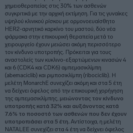
χημειοθεραπείας στις 30% των ασθενών
συγκριτικά με την αρχική εκτίμηση. Για τις γυναίκες
υψηλού κλινικού ρίσκου με ορμονοευαίσθητο
HER2-αρνητικό καρκίνο του μαστού, δύο νέα
φάρμακα στην επικουρική θεραπεία μετά το
χειρουργείο έχουν μειώσει ακόμη περισσότερο
τον κίνδυνο υποτροπής. Πρόκειται για τους
αναστολείς των κυκλινο-εξαρτώμενων κινασών 4
και 6 (CDK4 και CDK6) αμπεμασικλίμπη
(abemaciclib) και ριμποσικλίμπη (ribociclib). Η
μελέτη MonarchE συνεχίζει ακόμη και στα 5 έτη
να δείχνει όφελος από την επικουρική χορήγηση
της αμπεμασικλίμπης,
μειώνοντας τον κίνδυνο
υποτροπής κατά 32% και αυξάνοντας κατά
7.6% το ποσοστό των ασθενών που δεν έχουν
υποτροπιάσει στα 5 έτη.
Αντίστοιχα, η μελέτη
NATALEE συνεχίζει στα 4 έτη να δείχνει όφελος