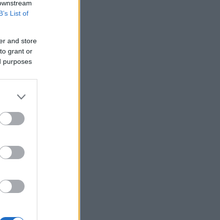
 downstream
χαρακτηριστικά σε περιοχές του
B’s List of
ιστορικού - εμπορικού κέντρου
ΗΠΑ: Χάθηκαν 23.000 θέσεις εργασίας
er and store
τον Ιούλιο - Σημάδια επιδείνωσης στην
αγορά εργασίας
to grant or
ed purposes
Διεθνή μέσα της Ιταλίας
ανακαλύπτουν τη διαχρονική γοητεία
της Σύρου
Τραμπ: Τα επιτόκια πρέπει να
μειωθούν, αλλά δεν εξαρτάται
αποκλειστικά από τον Γουόρς
ΙΣΑ: Έκκληση για εντατικοποίηση
μέτρων κατά των κουνουπιών λόγω
αυξημένης κυκλοφορίας του ιού
Δυτικού Νείλου στην Αττική
Σε κατάσταση κινητοποίησης Red
Code αύριο Κρήτη, Χίος, Σάμος και
Ικαρία
Η Ρωσία «βγάζει στο σφυρί» το 30%