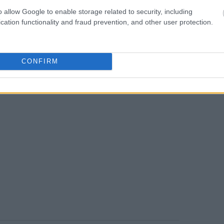
ίνες, το σώμα παράγει ινσουλίνη για να
o allow Google to enable storage related to security, including
 και με την πάροδο του χρόνου, η
14:28
cation functionality and fraud prevention, and other user protection.
νης γίνεται μη ελεγχόμενη. Έτσι το
ότερη ποσότητα για να ολοκληρωθεί η
14:11
CONFIRM