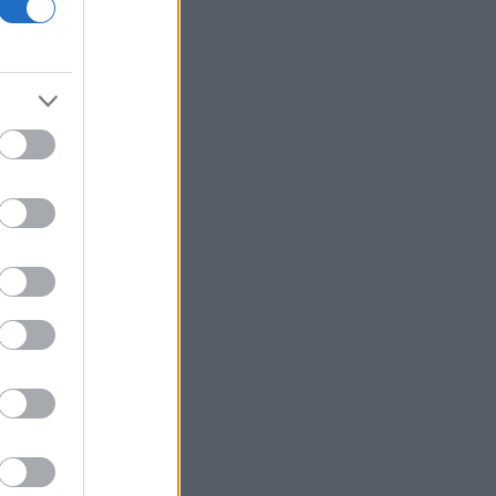
του μεγαλύτερου αεροδρομίου της
Μόσχας
Μυτιληναίος: «Επιστρέψαμε σε τροχιά
ανάπτυξης» - Τι αναφέρει για τo
γάλλιο
Στην Τήνο, ένα Σχολείο Δεύτερης
Ευκαιρίας ανοίγει ξανά τον δρόμο της
μάθησης στην ενήλικη ζωή
Βρετανία: Πέντε άνθρωποι
συνελήφθησαν για βία σε διαδήλωση
κατά των μεταναστών
Ισπανία: Σχεδιασμός ταφής και
προσπάθεια ταυτοποίησης όσων
έχασαν τη ζωή τους στη μαζική εισροή
μεταναστών στη Θέουτα
Πορτογαλία: 10 μαγευτικά μέρη πέρα
από τη Λισαβόνα
Απορρίφθηκε η ανάσυρση της
δικογραφίας των τηλεφωνικών