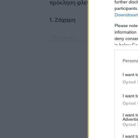
πρόκληση φλεγμονής.
further disc
participants
Downstream 
1. Ζάχαρη
Please note
information 
deny consent
in below Go
Persona
I want t
Opted 
I want t
Opted 
I want 
Advertis
Opted 
I want t