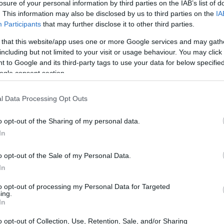
losure of your personal information by third parties on the IAB’s list of
. This information may also be disclosed by us to third parties on the
IA
Participants
that may further disclose it to other third parties.
15:50
 that this website/app uses one or more Google services and may gath
including but not limited to your visit or usage behaviour. You may click 
 to Google and its third-party tags to use your data for below specifi
15:39
ogle consent section.
l Data Processing Opt Outs
15:30
o opt-out of the Sharing of my personal data.
In
15:28
o opt-out of the Sale of my Personal Data.
In
15:24
to opt-out of processing my Personal Data for Targeted
ing.
In
15:12
o opt-out of Collection, Use, Retention, Sale, and/or Sharing