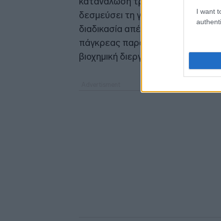
κατανάλωση τροφών χωρίς φυτικές 
I want t
δεσμεύσει τη γλυκόζη από το αίμα
authenti
διαδικασία απέκκρισης της ινσουλί
πάγκρεας παράγει όλο και περισσ
βιοχημική διεργασία.