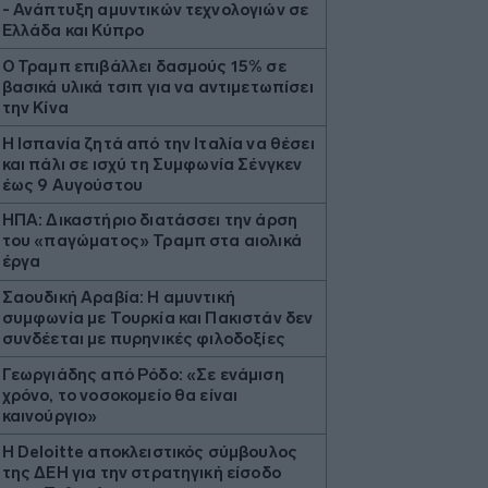
- Ανάπτυξη αμυντικών τεχνολογιών σε
Ελλάδα και Κύπρο
Ο Τραμπ επιβάλλει δασμούς 15% σε
βασικά υλικά τσιπ για να αντιμετωπίσει
την Κίνα
H Ισπανία ζητά από την Ιταλία να θέσει
και πάλι σε ισχύ τη Συμφωνία Σένγκεν
έως 9 Αυγούστου
ΗΠΑ: Δικαστήριο διατάσσει την άρση
του «παγώματος» Τραμπ στα αιολικά
έργα
Σαουδική Αραβία: Η αμυντική
συμφωνία με Τουρκία και Πακιστάν δεν
συνδέεται με πυρηνικές φιλοδοξίες
Γεωργιάδης από Ρόδο: «Σε ενάμιση
χρόνο, το νοσοκομείο θα είναι
καινούργιο»
Η Deloitte αποκλειστικός σύμβουλος
της ΔΕΗ για την στρατηγική είσοδο