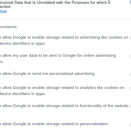
ersonal Data that Is Unrelated with the Purposes for which it
lected.
Out
15:04
consents
o allow Google to enable storage related to advertising like cookies on
15:01
evice identifiers in apps.
o allow my user data to be sent to Google for online advertising
πορεί να κάνει μεγάλη διαφορά. Η
14:54
s.
ι καλαμποκιού υψηλής περιεκτικότητας σε
to allow Google to send me personalized advertising.
υξάνουν τους βιοδείκτες της φλεγμονής
14:47
o allow Google to enable storage related to analytics like cookies on
evice identifiers in apps.
ες
o allow Google to enable storage related to functionality of the website
14:35
εργασμένοι υδατάνθρακες θα πρέπει επίσης
14:31
ί η φλεγμονή. Έχει φανεί ότι κατά την
o allow Google to enable storage related to personalization.