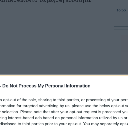
 καταναλώνονται σε μεγάλη ποσότητα.
16:53
16:47
16:41
16:35
 -
Do Not Process My Personal Information
16:23
to opt-out of the sale, sharing to third parties, or processing of your per
ολόγος, Διευθυντής Διαιτολογικού
formation for targeted advertising by us, please use the below opt-out s
16:11
r selection. Please note that after your opt-out request is processed y
l, Ευμένης Π. Καραφυλλίδης, επισημαίνει
eing interest-based ads based on personal information utilized by us or
τηγορίες τροφίμων που διεγείρουν την
disclosed to third parties prior to your opt-out. You may separately opt-
16:00