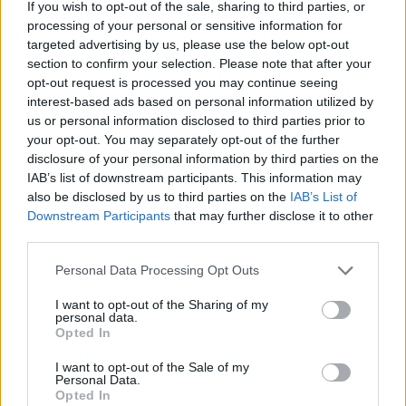
εκπροσώπησης τους και όχι μόνο για την Υγεία
If you wish to opt-out of the sale, sharing to third parties, or
processing of your personal or sensitive information for
αλλά και για όλους τους άλλους τομείς που την
targeted advertising by us, please use the below opt-out
επηρεάζουν άμεσα και καταλυτικά, όπως η
section to confirm your selection. Please note that after your
Πολιτική Προστασία που είναι και επίκαιρη. Ως
opt-out request is processed you may continue seeing
Περιφέρεια Αττικής επενδύουμε στην πρόληψη
interest-based ads based on personal information utilized by
us or personal information disclosed to third parties prior to
και αυτό το αποδείξαμε έμπρακτα και στην
your opt-out. You may separately opt-out of the further
περίπτωση της πρόσφατης κακοκαιρίας, με την
disclosure of your personal information by third parties on the
απόφαση να κλείσουμε τα σχολεία».
IAB’s list of downstream participants. This information may
also be disclosed by us to third parties on the
IAB’s List of
Downstream Participants
that may further disclose it to other
Πηγή: ΑΠΕ - ΜΠΕ
third parties.
Please note that this website/app uses one or more Google
Personal Data Processing Opt Outs
Ακολουθήστε το
insider.gr στο Google News
και μάθετε
services and may gather and store information including but
πρώτοι όλες τις
ειδήσεις
από την Ελλάδα και τον κόσμο.
not limited to your visit or usage behaviour. You may click to
I want to opt-out of the Sharing of my
personal data.
grant or deny consent to Google and its third-party tags to
Opted In
use your data for below specified purposes in below Google
consent section.
I want to opt-out of the Sale of my
Personal Data.
Opted In