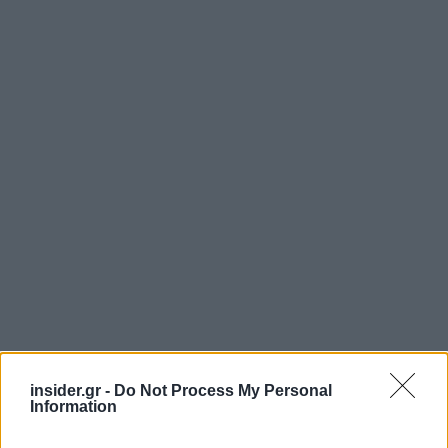
insider.gr -
Do Not Process My Personal
«Η πρόληψη πρέπει να γίνει τρόπος ζωής όλων
Information
των πολιτών, όπως και των θεσμών