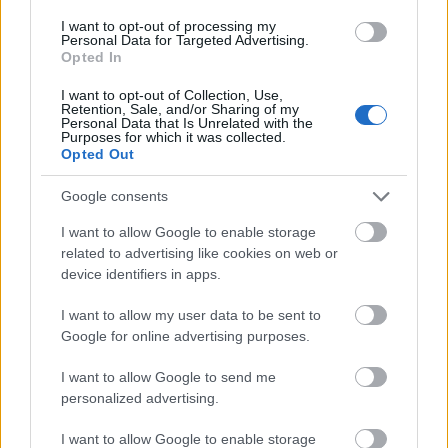
I want to opt-out of processing my
Personal Data for Targeted Advertising.
Opted In
I want to opt-out of Collection, Use,
Retention, Sale, and/or Sharing of my
Personal Data that Is Unrelated with the
Purposes for which it was collected.
Opted Out
Google consents
I want to allow Google to enable storage
related to advertising like cookies on web or
Διαβάζονται αυτή τη στιγμή
device identifiers in apps.
Η γαλάζια «θετική ατζέντα» στο δρόμο για το
I want to allow my user data to be sent to
2027 - Το παράπονο της Καρυστιανού - Στον
Google for online advertising purposes.
ΣΥΡΙΖΑ μελετούν Ιστορία
I want to allow Google to send me
Πυρόπληκτοι: Τι σημαίνουν τα «πράσινα»,
personalized advertising.
«κίτρινα» και «κόκκινα» σπίτια για τις
αποζημιώσεις
I want to allow Google to enable storage