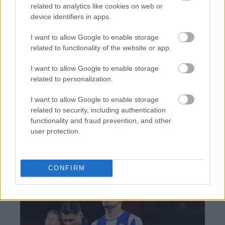
Ποια είναι η (κυβερνητική) λίστα με τα μεγάλα
related to analytics like cookies on web or
οδικά έργα και τα εκτιμώμενα
device identifiers in apps.
χρονοδιαγράμματα
I want to allow Google to enable storage
related to functionality of the website or app.
I want to allow Google to enable storage
related to personalization.
BEST OF
INTERNET
I want to allow Google to enable storage
related to security, including authentication
functionality and fraud prevention, and other
user protection.
CONFIRM