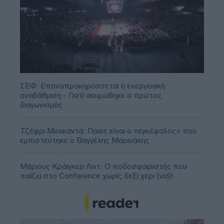
ΣΕΦ: Επαναπροκηρύσσεται η ενεργειακή
αναβάθμιση - Γιατί ακυρώθηκε ο πρώτος
διαγωνισμός
Τζέφρι Μονκαντά: Ποιος είναι ο «εγκέφαλος» που
εμπιστεύτηκε ο Βαγγέλης Μαρινάκης
Μάριους Κράιγκερ Λιντ: Ο ποδοσφαιριστής που
παίζει στο Conference χωρίς δεξί χέρι (vid)!