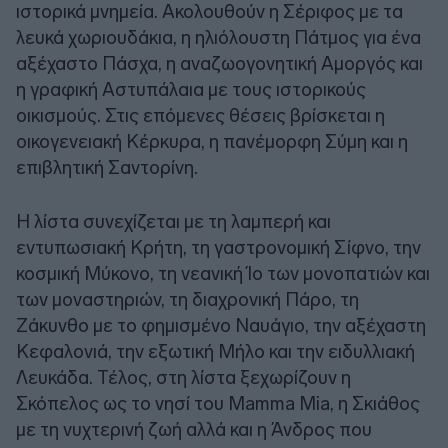
ιστορικά μνημεία. Ακολουθούν η Σέριφος με τα
λευκά χωριουδάκια, η ηλιόλουστη Πάτμος για ένα
αξέχαστο Πάσχα, η αναζωογονητική Αμοργός και
η γραφική Αστυπάλαια με τους ιστορικούς
οικισμούς. Στις επόμενες θέσεις βρίσκεται η
οικογενειακή Κέρκυρα, η πανέμορφη Σύμη και η
επιβλητική Σαντορίνη.
Η λίστα συνεχίζεται με τη λαμπερή και
εντυπωσιακή Κρήτη, τη γαστρονομική Σίφνο, την
κοσμική Μύκονο, τη νεανική Ίο των μονοπατιών και
των μοναστηριών, τη διαχρονική Πάρο, τη
Ζάκυνθο με το φημισμένο Ναυάγιο, την αξέχαστη
Κεφαλονιά, την εξωτική Μήλο και την ειδυλλιακή
Λευκάδα. Τέλος, στη λίστα ξεχωρίζουν η
Σκόπελος ως το νησί του Μamma Mia, η Σκιάθος
με τη νυχτερινή ζωή αλλά και η Άνδρος που