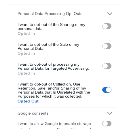
Κουτούζος.
third parties.
Please note that this website/app uses one or more Google
Personal Data Processing Opt Outs
«Το ενδιαφέρον των ταξιδιωτών από το
services and may gather and store information including but
not limited to your visit or usage behaviour. You may click to
I want to opt-out of the Sharing of my
εξωτερικό έχει ξεκινήσει. Φέρνουμε τη Νάξο στο
personal data.
grant or deny consent to Google and its third-party tags to
προσκήνιο, κατακτώντας νέες πρωτιές διεθνώς.
Opted In
use your data for below specified purposes in below Google
Οι παραλίες χωρίς συνωστισμό, τα τοπικά
consent section.
I want to opt-out of the Sale of my
προϊόντα και τα activities στη φύση τοποθετούν
Personal Data.
Opted In
τη Νάξο στην κορυφή», τονίζει ο Αντιδήμαρχος
Τουρισμού Νάξου και Μικρών Κυκλάδων,
I want to opt-out of processing my
Personal Data for Targeted Advertising.
Βαγγέλης Κατσαράς.
Opted In
I want to opt-out of Collection, Use,
Retention, Sale, and/or Sharing of my
Personal Data that Is Unrelated with the
Purposes for which it was collected.
Opted Out
Google consents
I want to allow Google to enable storage