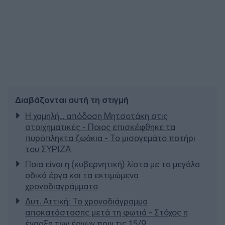
Διαβάζονται αυτή τη στιγμή
Η χαμηλή… απόδοση Μητσοτάκη στις
στοιχηματικές - Ποιος επισκέφθηκε τα
πυρόπληκτα ζωάκια - Το μισογεμάτο ποτήρι
του ΣΥΡΙΖΑ
Ποια είναι η (κυβερνητική) λίστα με τα μεγάλα
οδικά έργα και τα εκτιμώμενα
χρονοδιαγράμματα
Δυτ. Αττική: Το χρονοδιάγραμμα
αποκατάστασης μετά τη φωτιά - Στόχος η
έναρξη των έργων πριν τις 15/9