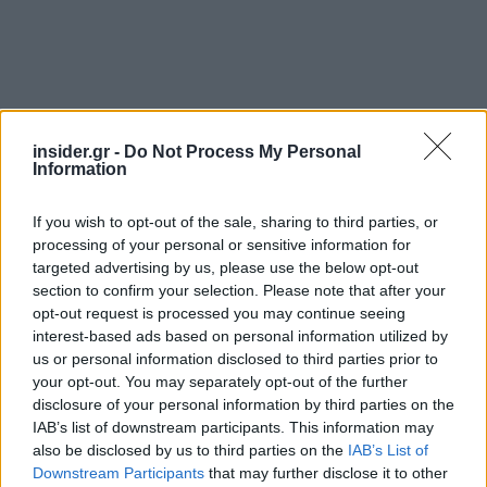
insider.gr -
Do Not Process My Personal
Information
If you wish to opt-out of the sale, sharing to third parties, or
processing of your personal or sensitive information for
targeted advertising by us, please use the below opt-out
«Μέσα από δράσεις όπως το φεστιβάλ
section to confirm your selection. Please note that after your
θρησκευτικής μουσικής και η λειτουργία
opt-out request is processed you may continue seeing
«έξυπνου» περιπτέρου που «αφηγείται» την
interest-based ads based on personal information utilized by
ιστορία τ​ης Πάτμου, προβάλλουμε
us or personal information disclosed to third parties prior to
θρησκευτικότητα και παραδόσεις, ως ​κομμάτι μιας
your opt-out. You may separately opt-out of the further
disclosure of your personal information by third parties on the
εμπειρίας​ ​που ​καθηλώνει​ τους τουρίστες, ειδικά
IAB’s list of downstream participants. This information may
τα τελευταία χρόνια », επισημαίνει ο
also be disclosed by us to third parties on the
IAB’s List of
Αντιδήμαρχος Τουρισμού Πάτμου, Νίκος
Downstream Participants
that may further disclose it to other