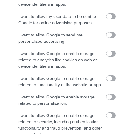
device identifiers in apps.
I want to allow my user data to be sent to
Google for online advertising purposes.
Ολυμπιακός: Πρόταση για δανεισμό και οψιόν
αγοράς του Μόουρα σύμφωνα με τους Πορτογάλους
I want to allow Google to send me
personalized advertising.
Φενέρμπαχτσε: Αντέγραψε τον ποδοσφαιρικό
Παναθηναϊκό με Spiderman και Λιβάι Γκαρσία!
I want to allow Google to enable storage
related to analytics like cookies on web or
device identifiers in apps.
Ρεάλ Μαδρίτης ή Μπαρτσελόνα; Ο Ρόδρι μπροστά
στο μεγαλύτερο δίλημμα της καριέρας του
I want to allow Google to enable storage
related to functionality of the website or app.
I want to allow Google to enable storage
related to personalization.
I want to allow Google to enable storage
related to security, including authentication
functionality and fraud prevention, and other