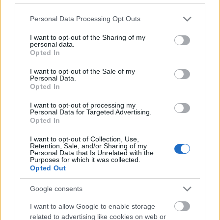
TAGS:
Βλαντίμιρ Πούτιν
Ρωσία
Πυρηνικά
Please note that this website/app uses one or more Google
Personal Data Processing Opt Outs
services and may gather and store information including but
not limited to your visit or usage behaviour. You may click to
I want to opt-out of the Sharing of my
personal data.
grant or deny consent to Google and its third-party tags to
Opted In
use your data for below specified purposes in below Google
BEST OF
INTERNET
consent section.
I want to opt-out of the Sale of my
Personal Data.
Opted In
I want to opt-out of processing my
Personal Data for Targeted Advertising.
Opted In
I want to opt-out of Collection, Use,
Retention, Sale, and/or Sharing of my
Personal Data that Is Unrelated with the
Purposes for which it was collected.
Opted Out
Google consents
I want to allow Google to enable storage
related to advertising like cookies on web or