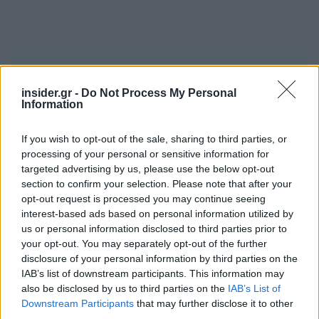
Διαβάζονται αυτή τη στιγμή
Η χαμηλή… απόδοση Μητσοτάκη στις
insider.gr -
Do Not Process My Personal
Information
στοιχηματικές - Ποιος επισκέφθηκε τα
πυρόπληκτα ζωάκια - Το μισογεμάτο ποτήρι
If you wish to opt-out of the sale, sharing to third parties, or
του ΣΥΡΙΖΑ
processing of your personal or sensitive information for
Ποια είναι η (κυβερνητική) λίστα με τα μεγάλα
targeted advertising by us, please use the below opt-out
οδικά έργα και τα εκτιμώμενα
section to confirm your selection. Please note that after your
χρονοδιαγράμματα
opt-out request is processed you may continue seeing
Δυτ. Αττική: Το χρονοδιάγραμμα
interest-based ads based on personal information utilized by
us or personal information disclosed to third parties prior to
αποκατάστασης μετά τη φωτιά - Στόχος η
your opt-out. You may separately opt-out of the further
έναρξη των έργων πριν τις 15/9
disclosure of your personal information by third parties on the
IAB’s list of downstream participants. This information may
also be disclosed by us to third parties on the
IAB’s List of
Downstream Participants
that may further disclose it to other
third parties.