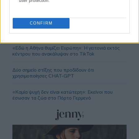
user protection.
CONFIRM
«Εδώ η Αθήνα θυμίζει Ευρώπη»: H γειτονιά εκτός
κέντρου που ανακάλυψαν στο TikTok
Δύο σημείο στίξης που προδίδουν ότι
χρησιμοποίησες CHAT-GPT
«Καμία ψυχή δεν είναι κατώτερη»: Εκείνοι που
έσωσαν τα ζώα στο Πόρτο Γερμενό