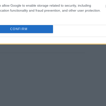
o allow Google to enable storage related to security, including
cation functionality and fraud prevention, and other user protection.
ν την ανοδική τους πορεία, με εκείνη της
όν 3% υψηλότερα
, ενώ η Micron
CONFIRM