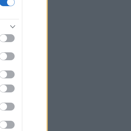
ΕΛ.Α.Σ: «Η απροκάλυπτη ώσμωση
δικαστικής αρχής και εκτελεστικής
εξουσίας εκθέτει τη χώρα διεθνώς»
Δικαστικό μπλόκο στην αίθουσα χορού
του Τραμπ στο Λευκό Οίκο
Μπάρκιν (Fed): «Τα στοιχεία για την
αγορά εργασίας συμβαδίζουν με τις
πρόσφατες τάσεις»
Καταβλήθηκαν 33,58 εκατ. ευρώ σε
67.746 δικαιούχους για την αγορά
λιπασμάτων
Ευρωαγορές: Η καλύτερη εβδομάδα
από τα τέλη Ιουνίου - Σε νέα υψηλά ο
Stoxx 600
Κορυφώνεται η έξοδος των εκδρομέων
- Στο 100% η πληρότητα σε πολλά
δρομολόγια για Κυκλάδες
Η Ιταλία απαντά στην Ισπανία: «Δεν
δεχόμαστε τελεσίγραφα» - Σε ισχύ οι