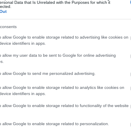
ersonal Data that Is Unrelated with the Purposes for which it
19:45
lected.
Out
19:37
consents
o allow Google to enable storage related to advertising like cookies on
19:27
evice identifiers in apps.
o allow my user data to be sent to Google for online advertising
19:15
s.
to allow Google to send me personalized advertising.
ων αναφοράς αυξήθηκε στο υψηλότερο
19:10
ι ενδείξεις επιτάχυνσης του πληθωρισμού
o allow Google to enable storage related to analytics like cookies on
ρήσουν τις εκτιμήσεις τους για αύξηση
evice identifiers in apps.
19:06
e το επόμενο έτος.
o allow Google to enable storage related to functionality of the website
κε σχεδόν δύο μονάδες βάσης την Τετάρτη
18:56
o allow Google to enable storage related to personalization.
υ των τιμών της ενέργειας λόγω του