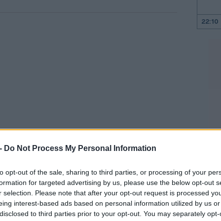
22:10
22:00
21:52
21:46
21:39
 -
Do Not Process My Personal Information
καρφάλωσε ο πληθωρισμός χονδρικής
(PPI
to opt-out of the sale, sharing to third parties, or processing of your per
ιο στις ΗΠΑ, ενώ σε ετήσια βάση, ο δείκτης
21:27
formation for targeted advertising by us, please use the below opt-out s
 αύξηση από τον Δεκέμβριο του 2022. Ο
r selection. Please note that after your opt-out request is processed y
ον μήνα, πολύ υψηλότερο από την
eing interest-based ads based on personal information utilized by us or
21:11
disclosed to third parties prior to your opt-out. You may separately opt-
 και την ανοδικά αναθεωρημένη εκτίμηση