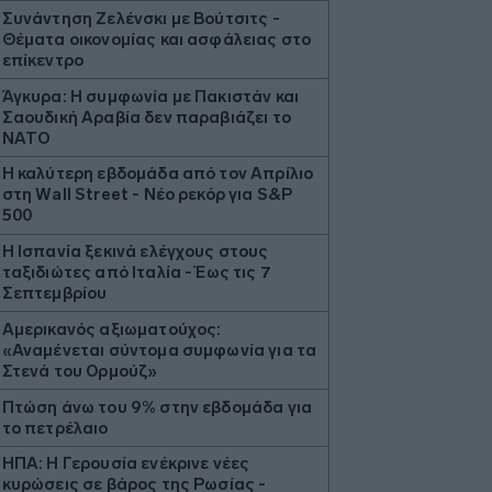
Συνάντηση Ζελένσκι με Βούτσιτς -
Θέματα οικονομίας και ασφάλειας στο
επίκεντρο
Άγκυρα: Η συμφωνία με Πακιστάν και
Σαουδική Αραβία δεν παραβιάζει το
ΝΑΤΟ
Η καλύτερη εβδομάδα από τον Απρίλιο
στη Wall Street - Νέο ρεκόρ για S&P
500
Η Ισπανία ξεκινά ελέγχους στους
ταξιδιώτες από Ιταλία - Έως τις 7
Σεπτεμβρίου
Αμερικανός αξιωματούχος:
«Αναμένεται σύντομα συμφωνία για τα
Στενά του Ορμούζ»
Πτώση άνω του 9% στην εβδομάδα για
το πετρέλαιο
ΗΠΑ: Η Γερουσία ενέκρινε νέες
κυρώσεις σε βάρος της Ρωσίας -