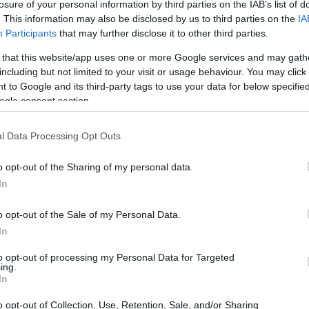
losure of your personal information by third parties on the IAB’s list of
. This information may also be disclosed by us to third parties on the
IA
Participants
that may further disclose it to other third parties.
21:01
υποχωρεί 0,26% στις 49.632 μονάδες, ο
 that this website/app uses one or more Google services and may gath
,61% στις 7.446 μονάδες σημειώνοντας
including but not limited to your visit or usage behaviour. You may click 
20:42
 to Google and its third-party tags to use your data for below specifi
εται 1,18% στις 26.392 μονάδες.
ogle consent section.
20:32
l Data Processing Opt Outs
o opt-out of the Sharing of my personal data.
20:19
In
o opt-out of the Sale of my Personal Data.
20:11
In
to opt-out of processing my Personal Data for Targeted
ing.
20:00
In
o opt-out of Collection, Use, Retention, Sale, and/or Sharing