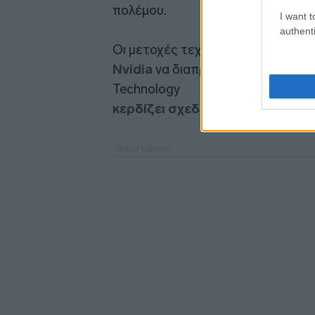
πολέμου.
I want t
authenti
Οι μετοχές τεχνολογίας συνεχίζου
Nvidia
να διαπραγματεύεται
σχεδ
Technology
κερδίζει σχεδόν 4,5%.