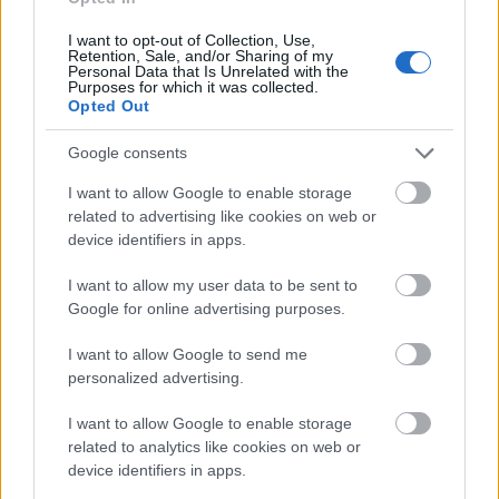
Ο 43χρονος Στρίτινγκ αναμένεται ευρέως να
διεκδικήσει την ηγεσία του κόμματος και την
I want to opt-out of Collection, Use,
Retention, Sale, and/or Sharing of my
πρωθυπουργία. Είναι δημοφιλής στη δεξιά
Personal Data that Is Unrelated with the
Purposes for which it was collected.
πτέρυγα των Εργατικών, αλλά αντιμετωπίζεται
Opted Out
αρνητικά από αριστερούς βουλευτές, οι οποίοι θα
προτιμούσαν την
Άντζελα Ρέινερ
ή τον δήμαρχο
Google consents
του Μάντσεστερ
Άντι Μπέρναμ
ως αρχηγό του
I want to allow Google to enable storage
κόμματος.
related to advertising like cookies on web or
device identifiers in apps.
I want to allow my user data to be sent to
Google for online advertising purposes.
I want to allow Google to send me
personalized advertising.
I want to allow Google to enable storage
related to analytics like cookies on web or
device identifiers in apps.