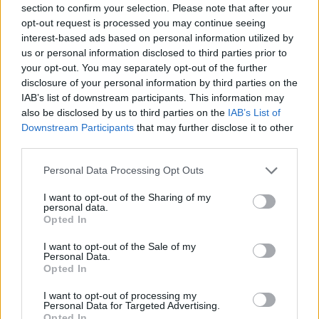
section to confirm your selection. Please note that after your
opt-out request is processed you may continue seeing
interest-based ads based on personal information utilized by
us or personal information disclosed to third parties prior to
your opt-out. You may separately opt-out of the further
«Αυτή πρέπει να είναι ευρεία και να περιλαμβάνει
disclosure of your personal information by third parties on the
IAB’s list of downstream participants. This information may
το καλύτερο δυνατό πεδίο υποψηφίων.
also be disclosed by us to third parties on the
IAB’s List of
Υποστηρίζω αυτή την προσέγγιση και ελπίζω ότι
Downstream Participants
that may further disclose it to other
θα τη διευκολύνετε», προσθέτει στην επιστολή
third parties.
του.
Please note that this website/app uses one or more Google
Personal Data Processing Opt Outs
services and may gather and store information including but
«Εκεί που χρειαζόμαστε όραμα, έχουμε κενό. Εκεί
not limited to your visit or usage behaviour. You may click to
I want to opt-out of the Sharing of my
personal data.
που χρειαζόμαστε κατεύθυνση, κινούμαστε σαν
grant or deny consent to Google and its third-party tags to
Opted In
use your data for below specified purposes in below Google
χαμένοι», τόνισε ο Στρίτινγκ, επικρίνοντας την
consent section.
I want to opt-out of the Sale of my
ομιλία του
Στάρμερ
τη Δευτέρα, με την οποία ο
Personal Data.
Βρετανός ηγέτης ήλπιζε ότι θα σταματούσε τα
Opted In
αιτήματα για την παραίτησή του.
I want to opt-out of processing my
Personal Data for Targeted Advertising.
Opted In