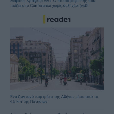
Μάριους Κράιγκερ Λιντ: Ο ποδοσφαιριστής που
παίζει στο Conference χωρίς δεξί χέρι (vid)!
Ένα ζωντανό πορτρέτο της Αθήνας μέσα από τα
4,5 km της Πατησίων