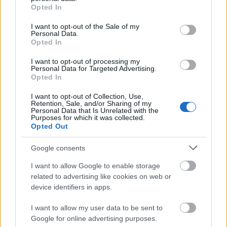
grant or deny consent to Google and its third-party tags to
Opted In
use your data for below specified purposes in below Google
consent section.
I want to opt-out of the Sale of my
Κάτω από
1.000 ευρώ το μήνα
βασικό μισθό
Personal Data.
Opted In
λαμβάνουν οι εργαζόμενοι στην Κροατία, την
Ελλάδα, την Μάλτα, την Εσθονία, την Τσεχία, την
I want to opt-out of processing my
Personal Data for Targeted Advertising.
Σλοβακία, την Ρουμανία, την Λετονία, την
Opted In
Ουγγαρία και την Βουλγαρία.
I want to opt-out of Collection, Use,
Retention, Sale, and/or Sharing of my
Στις
ΗΠΑ
ο κατώτατος μισθός αγγίζει τα 1.210
Personal Data that Is Unrelated with the
Purposes for which it was collected.
ευρώ μηνιαίως.
Opted Out
Google consents
I want to allow Google to enable storage
related to advertising like cookies on web or
device identifiers in apps.
I want to allow my user data to be sent to
Google for online advertising purposes.