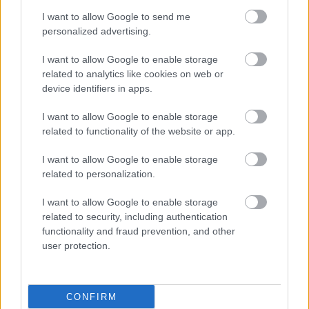
I want to allow Google to send me
personalized advertising.
I want to allow Google to enable storage
Την τελευταία δεκαετία (Ιανουάριος 2015 -
related to analytics like cookies on web or
Ιανουάριος 2025) η υψηλότερη αύξηση των
device identifiers in apps.
βασικών αποδοχών σημειώθηκε στη Ρουμανία
I want to allow Google to enable storage
(+14,1%) και ακολούθησε η Λιθουανία (+13,2%), η
related to functionality of the website or app.
Βουλγαρία (+11,6%) και η Πολωνία (+10,3%). Οι
χαμηλότερες αυξήσεις δόθηκαν στη Γαλλία
I want to allow Google to enable storage
related to personalization.
(+2,1%) και στη Μάλτα (+2,9%).
I want to allow Google to enable storage
related to security, including authentication
functionality and fraud prevention, and other
user protection.
CONFIRM