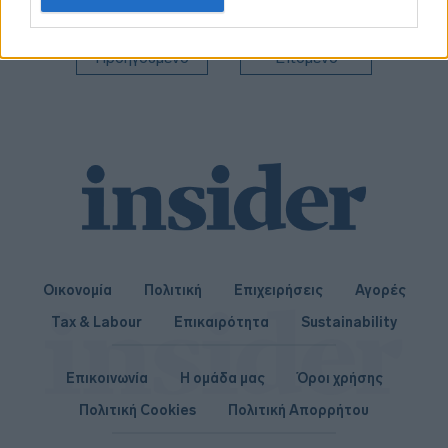
related to personalization.
I want to allow Google to enable storage
Προηγούμενο
Επόμενο
related to security, including authentication
functionality and fraud prevention, and other
user protection.
Οικονομία
Πολιτική
Επιχειρήσεις
Αγορές
Tax & Labour
Επικαιρότητα
Sustainability
Επικοινωνία
Η ομάδα μας
Όροι χρήσης
Πολιτική Cookies
Πολιτική Απορρήτου