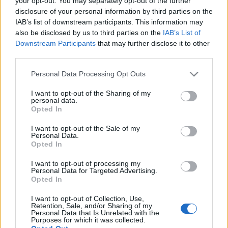
your opt-out. You may separately opt-out of the further
των Ιδρυμάτων
disclosure of your personal information by third parties on the
IAB’s list of downstream participants. This information may
also be disclosed by us to third parties on the
IAB’s List of
30-03-2026 17:19
Downstream Participants
that may further disclose it to other
Σύσκεψη υπό τον
third parties.
Μητσοτάκη για την
Ανώτατη Σχολή
Please note that this website/app uses one or more Google
Personal Data Processing Opt Outs
Παραστατικών Τεχνών:
services and may gather and store information including but
«Απαντάμε με πράξεις
σε αίτημα δεκαετιών»
not limited to your visit or usage behaviour. You may click to
I want to opt-out of the Sharing of my
personal data.
grant or deny consent to Google and its third-party tags to
Opted In
use your data for below specified purposes in below Google
30-03-2026 15:54
Το Ισραήλ βομβάρδισε
consent section.
I want to opt-out of the Sale of my
πανεπιστήμιο στην
Personal Data.
Τεχεράνη
Opted In
I want to opt-out of processing my
Personal Data for Targeted Advertising.
Opted In
24-03-2026 11:19
Στρατηγική
I want to opt-out of Collection, Use,
συνεργασία QnR με το
Retention, Sale, and/or Sharing of my
Πανεπιστήμιο
Personal Data that Is Unrelated with the
Purposes for which it was collected.
Πελοποννήσου