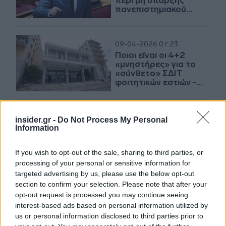
περί μη ύπαρξης
πανεπιστημιακού
πτυχίου
09-04-2026 07:23
Ποιοι είναι οι 4+2
«μνηστήρες» για το
«σύνθετο» ΣΔΙΤ
φοιτητικών εστιών -
πολιτισμού Δυτικής
Αττικής
08-04-2026 16:02
insider.gr -
Do Not Process My Personal
Έξι ενδιαφερόμενοι για
Information
ανέγερση φοιτητικών
εστιών στο
If you wish to opt-out of the sale, sharing to third parties, or
Πανεπιστήμιο Δυτικής
processing of your personal or sensitive information for
Αττικής μέσω ΣΔΙΤ
targeted advertising by us, please use the below opt-out
section to confirm your selection. Please note that after your
06-04-2026 10:35
opt-out request is processed you may continue seeing
Ζαχαράκη: Εντός του
interest-based ads based on personal information utilized by
Απριλίου 120 εκατ.
us or personal information disclosed to third parties prior to
ευρώ για τη λειτουργία