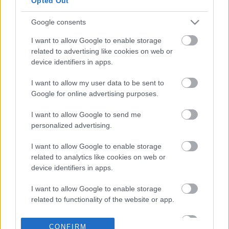
Opted Out
Google consents
24-03-2026 09:42
Πρόστιμα και
I want to allow Google to enable storage
συλλήψεις σε
related to advertising like cookies on web or
εκπαιδευτήρια -
device identifiers in apps.
Εξαπατούσαν πελάτες
με μαϊμού πτυχία
I want to allow my user data to be sent to
Google for online advertising purposes.
20-03-2026 15:08
ΑΑΔΕ - Πάντειο - ΕΑΠ:
I want to allow Google to send me
Σύμπραξη για την
personalized advertising.
Εκπαίδευση και την
Έρευνα στη Δημόσια
I want to allow Google to enable storage
Διοίκηση
related to analytics like cookies on web or
device identifiers in apps.
16-03-2026 20:27
Παρουσιάστηκε η
I want to allow Google to enable storage
πλατφόρμα για τις
related to functionality of the website or app.
ελληνικές σπουδές
ανά τον κόσμο
I want to allow Google to enable storage
CONFIRM