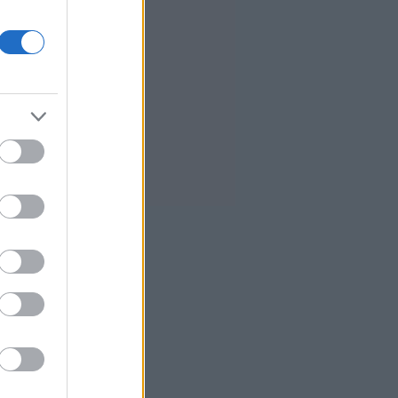
ΗΠΑ: Η Γερουσία προωθεί
ιστορικό νομοσχέδιο για τα
κρυπτονομίσματα
Προς εκτύπωση το πολλαπλό
βιβλίο
Γερμανία: Διευρύνεται το έλλειμα
στο εμπορικό ισοζύγιο με την Κίνα
Τουρκία: Ζητεί από τη Ρωσία και
την Ουκρανία «μορατόριουμ» στις
επιθέσεις στα πλοία στη Μαύρη
Θάλασσα
7
Περού: Δεκατρείς νεκροί και
τέσσερις τραυματίες σε τροχαίο
8
Υεμένη: Οι Χούθι ανακοίνωσαν ότι
έπληξαν σαουδαραβικό
διυλιστήριο στην ακτή της
Ερυθράς Θάλασσας
6
Καρτάλης: Η Ευρώπη θερμαίνεται