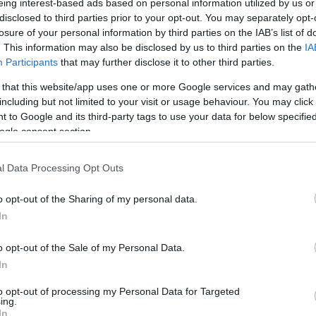
εκατ. δικαιούχους
eing interest-based ads based on personal information utilized by us or
12:5
disclosed to third parties prior to your opt-out. You may separately opt-
Newsroom
losure of your personal information by third parties on the IAB’s list of
. This information may also be disclosed by us to third parties on the
IA
12:3
Participants
that may further disclose it to other third parties.
 that this website/app uses one or more Google services and may gath
including but not limited to your visit or usage behaviour. You may click 
12:21
 to Google and its third-party tags to use your data for below specifi
26-11-2025 15:24
ogle consent section.
ΑΑΔΕ: Καταχώρηση ΙΒΑΝ στο
12:18
myAADE για άμεση καταβολή
επιστροφών και επιδοτήσεων
l Data Processing Opt Outs
Newsroom
o opt-out of the Sharing of my personal data.
12:12
In
o opt-out of the Sale of my Personal Data.
11:57
In
11:51
to opt-out of processing my Personal Data for Targeted
ing.
20-11-2025 07:04
In