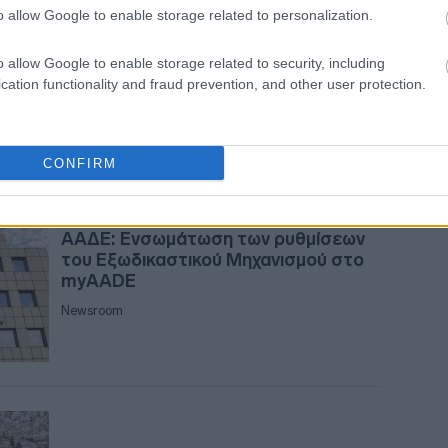
ΑΑΔΕ: Ξεκινά από 14/11 το μητρώο
o allow Google to enable storage related to personalization.
αυτόματων πωλητών
10:2
o allow Google to enable storage related to security, including
Newsroom
cation functionality and fraud prevention, and other user protection.
10:21
CONFIRM
13-10-2025 21:13
09:4
ΑΑΔΕ: Ενσωμάτωση των ρυθμίσεων
του Εξωδικαστικού Μηχανισμού στο
myAADE
09:3
Newsroom
09:2