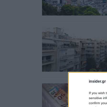
insider.gr
If you wish 
sensitive in
confirm you