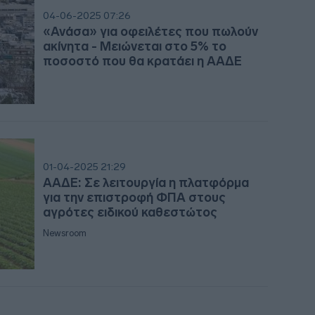
09:1
04-06-2025 07:26
«Ανάσα» για οφειλέτες που πωλούν
09:0
ακίνητα - Μειώνεται στο 5% το
ποσοστό που θα κρατάει η ΑΑΔΕ
08:5
08:4
01-04-2025 21:29
ΑΑΔΕ: Σε λειτουργία η πλατφόρμα
για την επιστροφή ΦΠΑ στους
αγρότες ειδικού καθεστώτος
08:4
Newsroom
08:3