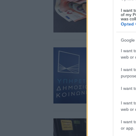
I want t
of my P
was col
Opted 
Google 
I want t
web or d
I want t
purpose
I want 
I want t
web or d
I want t
or app.