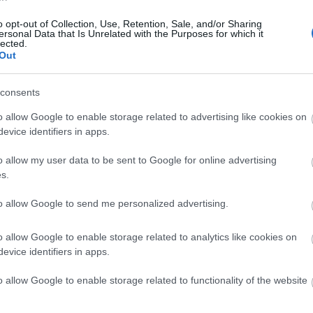
Επιστροφή ενοικίου: Τι πρέπει να
κάνουν όσοι δεν θα λάβουν την
11:37
o opt-out of Collection, Use, Retention, Sale, and/or Sharing
ενίσχυση
ersonal Data that Is Unrelated with the Purposes for which it
lected.
Out
11:26
consents
11:16
o allow Google to enable storage related to advertising like cookies on
evice identifiers in apps.
29-10-2025 09:11
11:04
Μέσω myAADE οι δηλώσεις
o allow my user data to be sent to Google for online advertising
απαλλαγής ΕΝΦΙΑ για τις πυρκαγιές
s.
του 2025
Newsroom
to allow Google to send me personalized advertising.
10:5
o allow Google to enable storage related to analytics like cookies on
10:4
evice identifiers in apps.
o allow Google to enable storage related to functionality of the website
10:3
23-10-2025 18:23