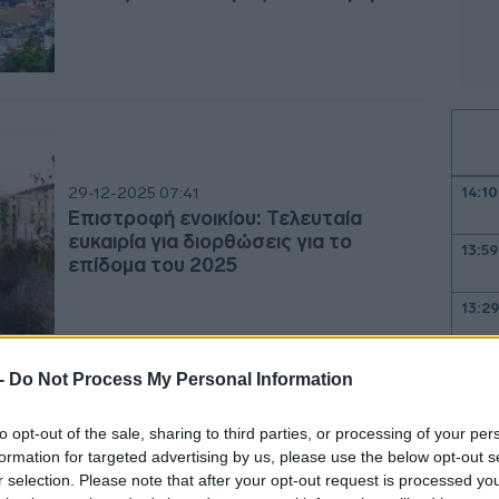
29-12-2025 07:41
14:10
Επιστροφή ενοικίου: Τελευταία
ευκαιρία για διορθώσεις για το
13:59
επίδομα του 2025
13:2
 -
Do Not Process My Personal Information
13:0
23-12-2025 12:09
to opt-out of the sale, sharing to third parties, or processing of your per
Επίδομα θέρμανσης: Πάνω από 124
formation for targeted advertising by us, please use the below opt-out s
12:56
εκατ. ευρώ καταβλήθηκαν σε 1,17
r selection. Please note that after your opt-out request is processed y