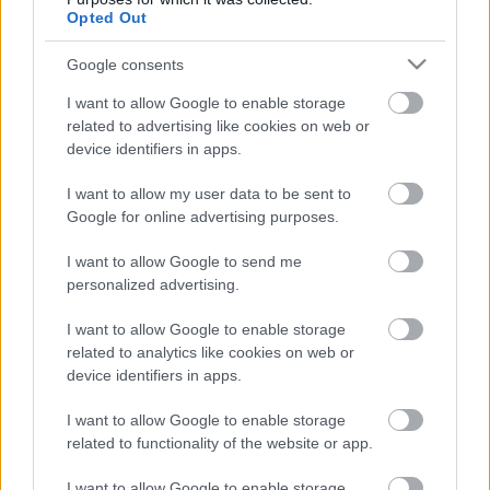
αποκάλυψη Άκμαν : Το
Opted Out
καλύτερο διήμερο από
το 2023
Google consents
I want to allow Google to enable storage
14-01-2025 16:24
related to advertising like cookies on web or
Ο δισεκατομμυριούχος
device identifiers in apps.
Μπιλ Άκμαν θέλει να
φτιάξει μία σύγχρονη
Berkshire Hathaway
I want to allow my user data to be sent to
Google for online advertising purposes.
I want to allow Google to send me
01-09-2024 17:54
personalized advertising.
Άκμαν: Η Βραζιλία με
την αναστολή του Χ
I want to allow Google to enable storage
θα διώξει τους
επενδυτές
related to analytics like cookies on web or
device identifiers in apps.
I want to allow Google to enable storage
24-01-2024 09:30
related to functionality of the website or app.
Ο Μπιλ Άκμαν και η
σύζυγός του
απέκτησαν το 5% του
I want to allow Google to enable storage