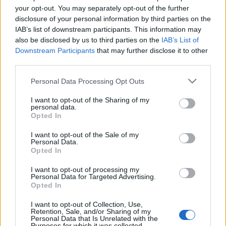
τη συγχώνευση της
your opt-out. You may separately opt-out of the further
Fannie Mae και της
disclosure of your personal information by third parties on the
Freddie Mac
IAB’s list of downstream participants. This information may
also be disclosed by us to third parties on the
IAB’s List of
Downstream Participants
that may further disclose it to other
07-04-2025 13:21
third parties.
«Αντάρτικο» από
δισεκατομμυριούχους
Please note that this website/app uses one or more Google
Personal Data Processing Opt Outs
κατά Τραμπ για τους
services and may gather and store information including but
δασμούς
not limited to your visit or usage behaviour. You may click to
I want to opt-out of the Sharing of my
personal data.
grant or deny consent to Google and its third-party tags to
Opted In
use your data for below specified purposes in below Google
07-04-2025 08:40
consent section.
I want to opt-out of the Sale of my
Άκμαν προς Τραμπ:
Personal Data.
Opted In
Χάνεις την
εμπιστοσύνη του
διεθνούς
I want to opt-out of processing my
Personal Data for Targeted Advertising.
επιχειρηματικού
Opted In
κόσμου
07-02-2025 22:50
I want to opt-out of Collection, Use,
Retention, Sale, and/or Sharing of my
«Φτερά» στη μετοχή
Personal Data that Is Unrelated with the
της Uber με την
Purposes for which it was collected.