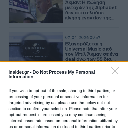
Άκμαν: Η πώληση
μετοχών της Alphabet
δεν αποτελούσε
κίνηση εναντίον της
εταιρείας
07-04-2026 09:57
Εξαγοράζεται η
Universal Music από
τον Μπιλ Άκμαν σε ένα
deal άνω των 55 δισ.
ευρώ
insider.gr -
Do Not Process My Personal
Information
12-02-2026 09:26
Ο Μπιλ Άκμαν
απέκτησε σημαντικό
If you wish to opt-out of the sale, sharing to third parties, or
μερίδιο στη Meta -
processing of your personal or sensitive information for
Περίπου 2 δισ.
targeted advertising by us, please use the below opt-out
δολάρια
section to confirm your selection. Please note that after your
opt-out request is processed you may continue seeing
10-08-2025 18:28
interest-based ads based on personal information utilized by
Μπιλ Άκμαν: Πρότεινε
us or personal information disclosed to third parties prior to