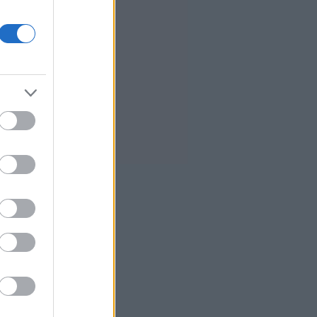
Μετρό Θεσσαλονίκης προς την
Καλαμαριά
7
Ο ΟΤΕ στους δείκτες FTSE4Good
για 18η συνεχόμενη χρονιά
Νέος γύρος χρηματοδότησης 8
δισ. δολαρίων για τη DeepSeek
2
Βρεττού (Credia): Πιστωτική
επέκταση άνω των 1,3 δισ. ευρώ
φέτος - Επιταχύνει την ανάπτυξη,
μεταθέτει το μέρισμα
Στα πράσινα οι ευρωαγορές - Νέο
ενδοσυνεδριακό ρεκόρ για τον
Stoxx
Πυρκαγιές: 325 αυτοψίες στις
πληγείσες περιοχές - 118
«κόκκινα» κτίρια σε Δυτ. Αττική
και Ρέθυμνο
4
Σε εξέλιξη πυρκαγιές σε Σκύρο και
Φάρσαλα