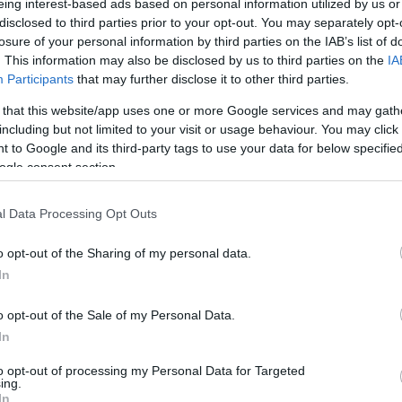
Έως 213 ημέρες στη Θεσσαλονίκη -
eing interest-based ads based on personal information utilized by us or
Πόσο θέλει η έκδοση άδειας
disclosed to third parties prior to your opt-out. You may separately opt-
20:3
losure of your personal information by third parties on the IAB’s list of
. This information may also be disclosed by us to third parties on the
IA
Participants
that may further disclose it to other third parties.
20:2
 that this website/app uses one or more Google services and may gath
including but not limited to your visit or usage behaviour. You may click 
 to Google and its third-party tags to use your data for below specifi
01-04-2026 07:44
ogle consent section.
Τέμπη: Απορρίφθηκε το αίτημα για
20:1
κάμερες - Τη Μεγάλη Δευτέρα η
επόμενη συνεδρίαση
l Data Processing Opt Outs
Newsroom
20:1
o opt-out of the Sharing of my personal data.
In
19:56
o opt-out of the Sale of my Personal Data.
In
to opt-out of processing my Personal Data for Targeted
19:55
31-03-2026 20:02
ing.
Αυξημένα μέτρα ασφαλείας από την
In