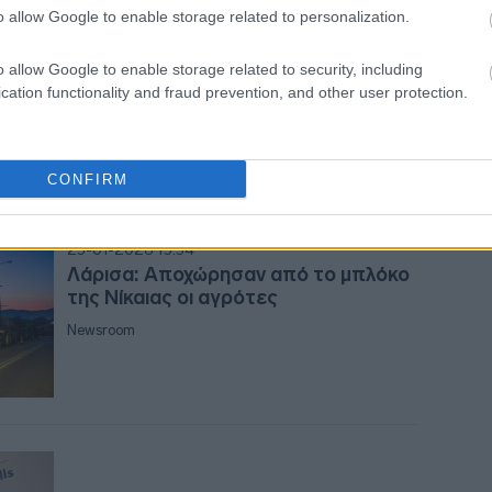
Τέμπη: Οριστικά στη Λάρισα η
18:4
o allow Google to enable storage related to personalization.
διεξαγωγή της δίκης
o allow Google to enable storage related to security, including
Newsroom
cation functionality and fraud prevention, and other user protection.
18:4
18:3
CONFIRM
18:2
23-01-2026 13:34
Λάρισα: Αποχώρησαν από το μπλόκο
της Νίκαιας οι αγρότες
18:0
Newsroom
17:55
17:5