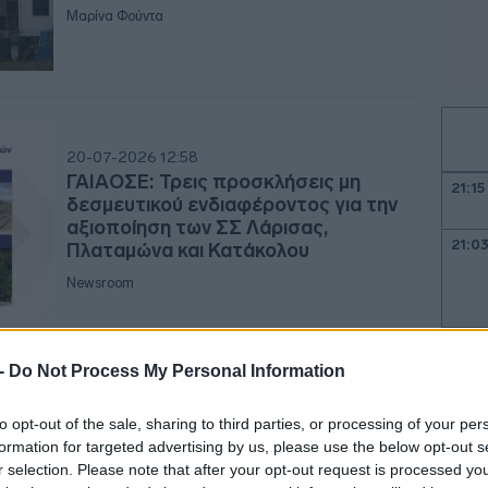
Μαρίνα Φούντα
20-07-2026 12:58
ΓΑΙΑΟΣΕ: Τρεις προσκλήσεις μη
21:15
δεσμευτικού ενδιαφέροντος για την
αξιοποίηση των ΣΣ Λάρισας,
21:0
Πλαταμώνα και Κατάκολου
Newsroom
20:5
 -
Do Not Process My Personal Information
20:4
to opt-out of the sale, sharing to third parties, or processing of your per
05-05-2026 17:08
formation for targeted advertising by us, please use the below opt-out s
Γολγοθάς η μεταβίβαση ακινήτου:
r selection. Please note that after your opt-out request is processed y
20:3