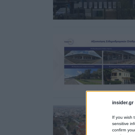
insider.gr
If you wish 
sensitive in
confirm you