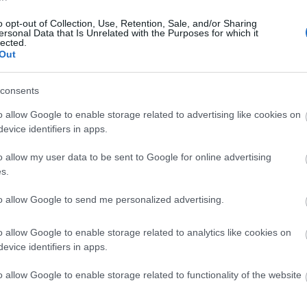
ΕΛΑΣ στη δίκη των Τεμπών
o opt-out of Collection, Use, Retention, Sale, and/or Sharing
Newsroom
ersonal Data that Is Unrelated with the Purposes for which it
19:4
lected.
Out
19:35
consents
19:2
o allow Google to enable storage related to advertising like cookies on
evice identifiers in apps.
17-02-2026 19:47
Λάρισα: Ορίστηκε η σύνθεση του
o allow my user data to be sent to Google for online advertising
δικαστηρίου για την τραγωδία των
19:14
s.
Τεμπών
Newsroom
to allow Google to send me personalized advertising.
19:12
o allow Google to enable storage related to analytics like cookies on
evice identifiers in apps.
o allow Google to enable storage related to functionality of the website
18:5
05-02-2026 11:25