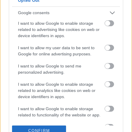
Opted Out
Ουκρανίας
Google consents
22-03-2024 16:51
Ξεκινά η
I want to allow Google to enable storage
διαπραγμάτευση για
related to advertising like cookies on web or
την υπογραφή
device identifiers in apps.
Συλλογικής Σύμβασης
Εργασίας για τα
I want to allow my user data to be sent to
δημόσια ΜΜΕ
Google for online advertising purposes.
19-03-2024 23:57
ΕΕ: Επτά κράτη ζητούν
I want to allow Google to send me
να αρχίσουν οι
personalized advertising.
ενταξιακές
διαπραγματεύσεις με
I want to allow Google to enable storage
τη Βοσνία-Ερζεγοβίνη
related to analytics like cookies on web or
device identifiers in apps.
14-03-2024 09:00
Φάρμακα: Περί τα 700
I want to allow Google to enable storage
εκατ. η εξοικονόμηση
related to functionality of the website or app.
από τις
διαπραγματεύσεις
I want to allow Google to enable storage
τιμών το 2023
CONFIRM