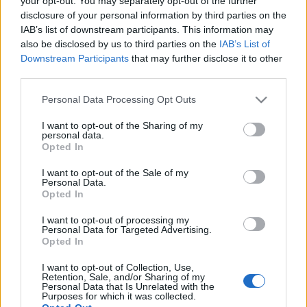
your opt-out. You may separately opt-out of the further
η διαπραγμάτευση
disclosure of your personal information by third parties on the
IAB’s list of downstream participants. This information may
also be disclosed by us to third parties on the
IAB’s List of
30-05-2025 14:56
Downstream Participants
that may further disclose it to other
Η Ουκρανία δεν έχει
third parties.
επιβεβαιώσει ότι θα
στείλει αντιπροσωπεία
Please note that this website/app uses one or more Google
Personal Data Processing Opt Outs
στην
services and may gather and store information including but
Κωνσταντινούπολη
not limited to your visit or usage behaviour. You may click to
I want to opt-out of the Sharing of my
personal data.
grant or deny consent to Google and its third-party tags to
Opted In
14-05-2025 23:37
use your data for below specified purposes in below Google
Πούτιν: Η σύνθεση της
consent section.
I want to opt-out of the Sale of my
αντιπροσωπείας που
Personal Data.
θα μεταβεί στην
Opted In
Κωνσταντινούπολη
I want to opt-out of processing my
Personal Data for Targeted Advertising.
Opted In
13-05-2025 16:01
Στην Τουρκία οι
I want to opt-out of Collection, Use,
απεσταλμένοι του
Retention, Sale, and/or Sharing of my
Τραμπ για τις
Personal Data that Is Unrelated with the
Purposes for which it was collected.
συνομιλίες Ρωσίας -