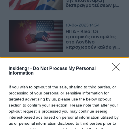
την επανέναρξη
διαπραγματεύσεων με
τις ΗΠΑ
10-06-2025 14:54
ΗΠΑ - Κίνα: Οι
εμπορικές συνομιλίες
στο Λονδίνο
«προχωρούν καλά» για
δεύτερη ημέρα
04-06-2025 10:03
insider.gr -
Do Not Process My Personal
Τραμπ για Σι Τζινπίνγκ:
Information
Τον συμπαθώ αλλά
είναι «εξαιρετικά
If you wish to opt-out of the sale, sharing to third parties, or
δύσκολος» στις
processing of your personal or sensitive information for
συμφωνίες
targeted advertising by us, please use the below opt-out
section to confirm your selection. Please note that after your
30-05-2025 18:25
opt-out request is processed you may continue seeing
Ζελένσκι: Η Ρωσία
interest-based ads based on personal information utilized by
κάνει ό,τι μπορεί για να
us or personal information disclosed to third parties prior to
μην οδηγήσει πουθενά