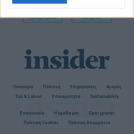
related to personalization.
I want to allow Google to enable storage
Προηγούμενο
Επόμενο
related to security, including authentication
functionality and fraud prevention, and other
user protection.
Οικονομία
Πολιτική
Επιχειρήσεις
Αγορές
Tax & Labour
Επικαιρότητα
Sustainability
Επικοινωνία
Η ομάδα μας
Όροι χρήσης
Πολιτική Cookies
Πολιτική Απορρήτου