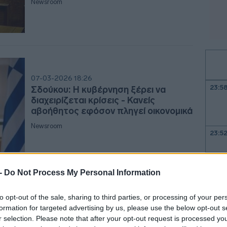
Newsroom
07-03-2026 18:26
23:5
Σδούκου: Η κυβέρνηση ξέρει να
διαχειρίζεται κρίσεις - Κανείς
αβοήθητος εφόσον πληγεί οικονομικά
Newsroom
23:5
23:4
 -
Do Not Process My Personal Information
23:3
06-03-2026 18:09
to opt-out of the sale, sharing to third parties, or processing of your per
Σδούκου: «Η Ελλάδα έχει πλήρη
formation for targeted advertising by us, please use the below opt-out s
ετοιμότητα σε άμυνα, διπλωματία και
r selection. Please note that after your opt-out request is processed y
23:2