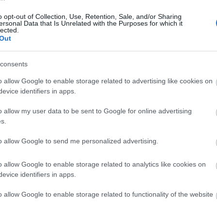
είναι σε φάση υλοποίησης
o opt-out of Collection, Use, Retention, Sale, and/or Sharing
21:3
Newsroom
ersonal Data that Is Unrelated with the Purposes for which it
lected.
Out
21:15
consents
21:0
o allow Google to enable storage related to advertising like cookies on
evice identifiers in apps.
09-02-2026 13:44
Σδούκου: Καμία ανοχή στην ανομία
o allow my user data to be sent to Google for online advertising
στα πανεπιστήμια - Ο νόμος
20:5
s.
εφαρμόζεται
Newsroom
to allow Google to send me personalized advertising.
20:4
o allow Google to enable storage related to analytics like cookies on
evice identifiers in apps.
20:3
o allow Google to enable storage related to functionality of the website
20:3
02-02-2026 16:58