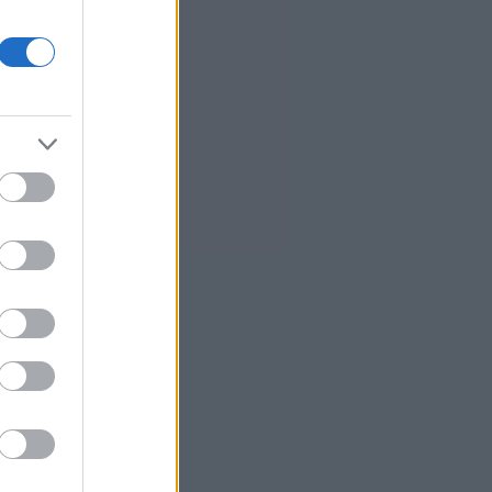
βεληνεκούς», λέει η Σεούλ
7
Η ελληνική startup Omilia άντλησε
67 εκατ. δολάρια και ανοίγει
γραφείο στις ΗΠΑ
Άνοιξε το myBusinessSupport για
τις επιχειρήσεις της Σαμοθράκης
3
Ο Τραμπ δηλώνει «πολύ
ικανοποιημένος» από το έργο του
Πιτ Χέγκσεθ στο υπουργείο
Άμυνας
5
Βιοτέρ: Στο Πρωτοδικείο Αθηνών
η συμφωνία εξυγίανσης
1
Άνοδος σχεδόν 4% για το
πετρέλαιο καθώς το Ιράν εξετάζει
περιορισμούς στο Ορμούζ
8
Δήμας: «Προχωρούν τα έργα σε
όλο το μήκος του ΒΟΑΚ»
3
Υεμένη: Επίθεση των Χούθι σε
κυβερνητικές δυνάμεις -