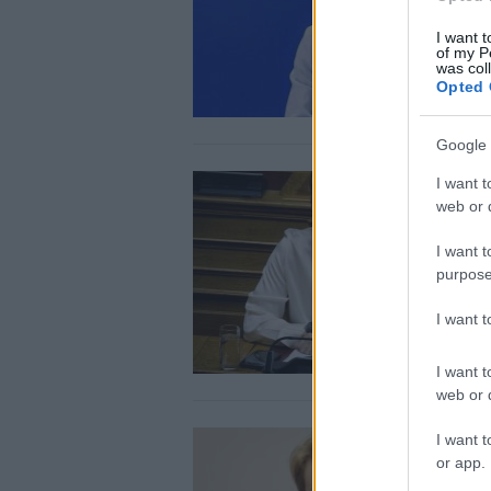
I want t
of my P
was col
Opted 
Google 
I want t
web or d
I want t
purpose
I want 
I want t
web or d
I want t
or app.