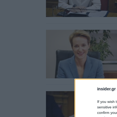
insider.gr
If you wish 
sensitive in
confirm you