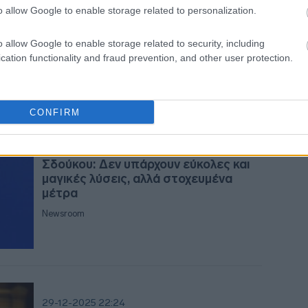
Σδούκου: Η Ελλάδα χρειάζεται
o allow Google to enable storage related to personalization.
Σύνταγμα που θα ανταποκρίνεται
στις ανάγκες της εποχής
20:2
o allow Google to enable storage related to security, including
Newsroom
cation functionality and fraud prevention, and other user protection.
20:1
CONFIRM
20:1
11-01-2026 18:43
Σδούκου: Δεν υπάρχουν εύκολες και
μαγικές λύσεις, αλλά στοχευμένα
19:56
μέτρα
Newsroom
19:55
19:4
29-12-2025 22:24