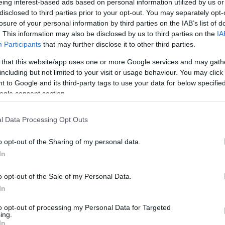
οικονομία»
eing interest-based ads based on personal information utilized by us or
disclosed to third parties prior to your opt-out. You may separately opt-
Newsroom
23:0
losure of your personal information by third parties on the IAB’s list of
. This information may also be disclosed by us to third parties on the
IA
Participants
that may further disclose it to other third parties.
22:5
 that this website/app uses one or more Google services and may gath
including but not limited to your visit or usage behaviour. You may click 
 to Google and its third-party tags to use your data for below specifi
16-02-2026 17:52
ogle consent section.
Σδούκου: Η κυβέρνηση προχωράει με
22:4
έργο όπως η σημερινή ενεργειακή
συμφωνία
l Data Processing Opt Outs
Newsroom
22:2
o opt-out of the Sharing of my personal data.
In
22:1
o opt-out of the Sale of my Personal Data.
In
to opt-out of processing my Personal Data for Targeted
21:52
14-02-2026 13:21
ing.
Σδούκου: Τα μέτρα για τους αγρότες
In