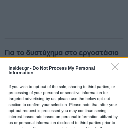
Για το δυστύχημα στο εργοστάσιο
«Βιολάντα»
insider.gr -
Do Not Process My Personal
Information
Αναφερόμενη στο τραγικό δυστύχημα, η κ.
Σδούκου τόνισε ότι πρόκειται για ένα σοκαριστικό
If you wish to opt-out of the sale, sharing to third parties, or
και άδικο γεγονός που δεν έπρεπε να έχει συμβεί.
processing of your personal or sensitive information for
targeted advertising by us, please use the below opt-out
Υπογράμμισε ότι «η υπόθεση πρέπει να
section to confirm your selection. Please note that after your
διερευνηθεί πλήρως και να αποδοθούν ευθύνες
opt-out request is processed you may continue seeing
σε όλους όσοι τις φέρουν, είτε πρόκειται για την
interest-based ads based on personal information utilized by
επιχείρηση και τον εργοδότη είτε -εφόσον
us or personal information disclosed to third parties prior to