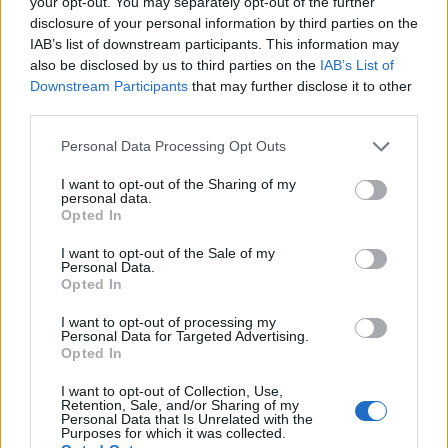
your opt-out. You may separately opt-out of the further
προκύψει- για υπηρεσίες που δεν άσκησαν
disclosure of your personal information by third parties on the
επαρκείς ελέγχους».
IAB’s list of downstream participants. This information may
also be disclosed by us to third parties on the
IAB’s List of
Τόνισε ότι «μέχρι την ολοκλήρωση των
Downstream Participants
that may further disclose it to other
third parties.
πορισμάτων από τη Δικαιοσύνη και τις αρμόδιες
αρχές δεν μπορεί να υπάρξουν απολύτως βέβαια
Please note that this website/app uses one or more Google
Personal Data Processing Opt Outs
συμπεράσματα», ενώ υπογράμμισε την «ανάγκη
services and may gather and store information including but
not limited to your visit or usage behaviour. You may click to
I want to opt-out of the Sharing of my
ενίσχυσης της πρόληψης και της αυξημένης
personal data.
grant or deny consent to Google and its third-party tags to
ευθύνης των επιχειρήσεων για την ασφάλεια των
Opted In
use your data for below specified purposes in below Google
εργαζομένων» καθώς «δεν είναι δυνατόν να
consent section.
I want to opt-out of the Sale of my
πηγαίνουν άνθρωποι να εργαστούν και να μην
Personal Data.
Opted In
υπάρχουν τα μέτρα ασφαλείας και όλες οι
απαιτούμενες προϋποθέσεις».
I want to opt-out of processing my
Personal Data for Targeted Advertising.
Opted In
«Δεν υπάρχουν τζαμπατζήδες
I want to opt-out of Collection, Use,
Retention, Sale, and/or Sharing of my
πολίτες»
Personal Data that Is Unrelated with the
Purposes for which it was collected.