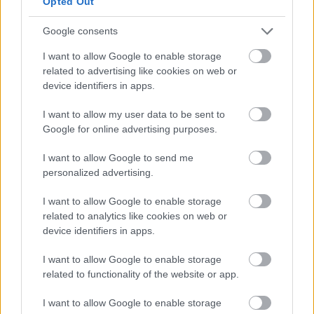
Opted Out
Η κ. Σδούκου, απαντώντας σε δημοσιογραφική
ερώτηση για τις δηλώσεις της κ. Αλεξοπούλου,
Google consents
σημείωσε ότι «δεν υπάρχουν τζαμπατζήδες
I want to allow Google to enable storage
πολίτες αλλά δημόσιοι λειτουργοί, εκπαιδευτικοί,
related to advertising like cookies on web or
device identifiers in apps.
γιατροί, νοσηλευτές, που δουλεύουν στα νησιά,
επιτελούν τον ιερό τους ρόλο και θέλουν να
I want to allow my user data to be sent to
εργάζονται και να ζουν αξιοπρεπώς».
Google for online advertising purposes.
Υπογράμμισε ότι οι εργαζόμενοι αυτοί
I want to allow Google to send me
προσφέρουν πολύτιμες υπηρεσίες «και αξίζει να
personalized advertising.
κάνουμε ό,τι καλύτερο μπορούμε για αυτούς».
I want to allow Google to enable storage
related to analytics like cookies on web or
device identifiers in apps.
I want to allow Google to enable storage
related to functionality of the website or app.
I want to allow Google to enable storage