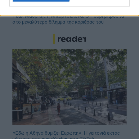
Ρεάλ Μαδρίτης ή Μπαρτσελόνα; Ο Ρόδρι μπροστά
στο μεγαλύτερο δίλημμα της καριέρας του
«Εδώ η Αθήνα θυμίζει Ευρώπη»: H γειτονιά εκτός
κέντρου που ανακάλυψαν στο TikTok