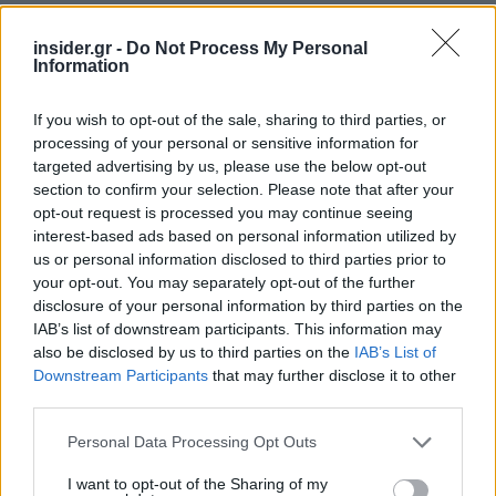
Ακολουθήστε το
insider.gr στο Google News
και μάθετε
πρώτοι όλες τις
ειδήσεις
από την Ελλάδα και τον κόσμο.
insider.gr -
Do Not Process My Personal
Information
If you wish to opt-out of the sale, sharing to third parties, or
processing of your personal or sensitive information for
targeted advertising by us, please use the below opt-out
section to confirm your selection. Please note that after your
opt-out request is processed you may continue seeing
interest-based ads based on personal information utilized by
us or personal information disclosed to third parties prior to
your opt-out. You may separately opt-out of the further
disclosure of your personal information by third parties on the
IAB’s list of downstream participants. This information may
also be disclosed by us to third parties on the
IAB’s List of
Downstream Participants
that may further disclose it to other
third parties.
Please note that this website/app uses one or more Google
Personal Data Processing Opt Outs
services and may gather and store information including but
not limited to your visit or usage behaviour. You may click to
I want to opt-out of the Sharing of my
Διαβάζονται αυτή τη στιγμή