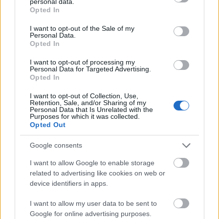
personal data.
grant or deny consent to Google and its third-party tags to
Opted In
Μεταβιβάσεις ακινήτων: Στο σκάνερ χιλιάδες
use your data for below specified purposes in below Google
συμβόλαια του 2025 για το πιστοποιητικό
consent section.
I want to opt-out of the Sale of my
ΕΝΦΙΑ
Personal Data.
Opted In
Σήμερα το κρίσιμο ραντεβού στο Μέγαρο
Μαξίμου για τη βιομηχανία
I want to opt-out of processing my
Personal Data for Targeted Advertising.
Πώς μπορείτε να βγείτε νωρίτερα στη σύνταξη
Opted In
- Οι 3 κινήσεις που πρέπει να γίνουν εγκαίρως
I want to opt-out of Collection, Use,
Retention, Sale, and/or Sharing of my
Personal Data that Is Unrelated with the
Purposes for which it was collected.
Opted Out
Google consents
TAGS:
Κυριάκος Μητσοτάκης
Λιβύη
I want to allow Google to enable storage
related to advertising like cookies on web or
device identifiers in apps.
BEST OF
INTERNET
I want to allow my user data to be sent to
Google for online advertising purposes.