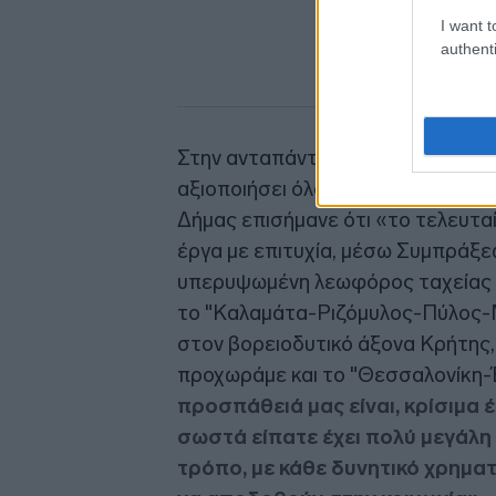
I want t
authenti
Στην ανταπάντησή του, και με αφ
αξιοποιήσει όλα τα διαθέσιμα χρημ
Δήμας επισήμανε ότι «το τελευτα
έργα με επιτυχία, μέσω Συμπράξεω
υπερυψωμένη λεωφόρος ταχείας κ
το "Καλαμάτα-Ριζόμυλος-Πύλος-
στον βορειοδυτικό άξονα Κρήτης,
προχωράμε και το "Θεσσαλονίκη-
προσπάθειά μας είναι, κρίσιμα 
σωστά είπατε έχει πολύ μεγάλη 
τρόπο, με κάθε δυνητικό χρημα