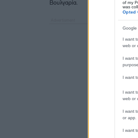
Βουλγαρία.
of my P
was col
Opted 
Google 
I want t
web or d
I want t
purpose
I want 
I want t
web or d
I want t
or app.
I want t