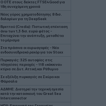
Ο ΟΤΕ στους δείκτες FTSE4Good για
18η συνεχόμενη χρονιά
Νέος γύρος χρηματοδότησης 8 δισ.
δολαρίων για τη DeepSeek
Βρεττού (Credia): Πιστωτική επέκταση
άνω των 1,3 δισ. ευρώ φέτος -
Επιταχύνει την ανάπτυξη, μεταθέτει
το μέρισμα
Στα πράσινα οι ευρωαγορές - Νέο
ενδοσυνεδριακό ρεκόρ για τον Stoxx
Πυρκαγιές: 325 αυτοψίες στις
πληγείσες περιοχές - 118 «κόκκινα»
κτίρια σε Δυτ. Αττική και Ρέθυμνο
Σε εξέλιξη πυρκαγιές σε Σκύρο και
Φάρσαλα
ΑΔΜΗΕ: Διατηρεί την τεχνική ηγεσία
κατά την κατασκευή του Great Sea
Interconnector
ΗΠΑ: Επιτροπή της Γερουσίας