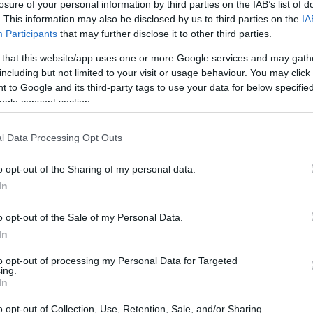
losure of your personal information by third parties on the IAB’s list of
. This information may also be disclosed by us to third parties on the
IA
Participants
that may further disclose it to other third parties.
17:32
 that this website/app uses one or more Google services and may gath
including but not limited to your visit or usage behaviour. You may click 
17:19
α το οριστικό χρονοδιάγραμμα υλοποίησης
 to Google and its third-party tags to use your data for below specifi
ου οδικού άξονα,
ο κ. Δήμας
ogle consent section.
ς σύμβασης-σύμπραξης θα ανέρχεται
17:15
l Data Processing Opt Outs
πό τα οποία η διάρκεια κατασκευής του
ος της λειτουργίας και συντήρησης, το
o opt-out of the Sharing of my personal data.
17:12
In
o opt-out of the Sale of my Personal Data.
 της συμπολίτευσης μετέφερε την
16:59
In
άμας για ένα θέμα που «εκκρεμεί για δύο
ίως τις πιο ευάλωτες κοινωνικές ομάδες
to opt-out of processing my Personal Data for Targeted
ing.
16:52
μες υποδομές, με τον υπάρχοντα δρόμο να
In
να δέχεται αυξημένη κίνηση από τη
o opt-out of Collection, Use, Retention, Sale, and/or Sharing