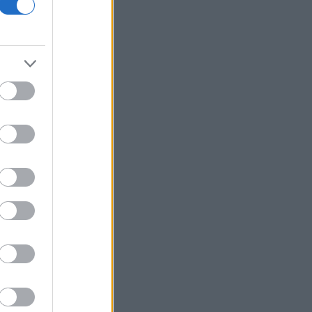
Wizz Air: Τα ακριβά αεροπορικά
καύσιμα έπληξαν τα έσοδα
Wall Street: Νευρικότητα
αναμένοντας συμφωνία για το Ορμούζ
Μeteo: Οι έξι πιο επικίνδυνες
εβδομάδες του έτους για δασικές
πυρκαγιές
ΣΒΕ: Θετικό βήμα η εκ νέου
ενεργοποίηση της Κυβερνητικής
Επιτροπής Βιομηχανίας
Γερμανία: Πυρομαχικά μετέφερε το
ουκρανικό αεροσκάφος κοντά στο
οποίο βρέθηκε drone με εκρηκτικά
ΕΕ: «Παραμένουμε ευάλωτοι αν οι
συνοριακοί έλεγχοι εξαρτώνται από
την καλή θέληση γειτονικών χωρών»
Αντικύθηρα: Ένας αυθεντικός
παράδεισος όπου ο χρόνος σταματά