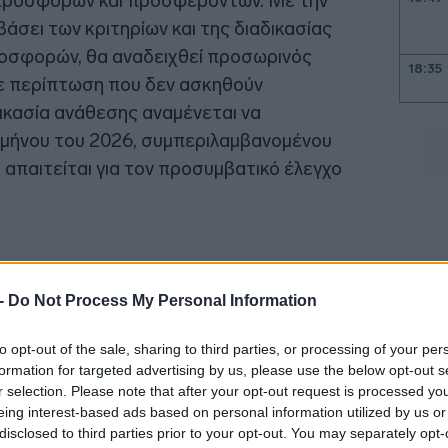
 προσφορών και προσφερόντων. Με την
σει των κριτηρίων και της διαδικασίας
οσφορών, θα αναδειχθεί προσωρινός
18:35
σε περίπτωση που δεν ασκηθούν
ικασία ανάθεσης αναμένεται να
18:20
ιμήνου του 2026, συμπεριλαμβανομένου
 απαιτείται για τον προσυμβατικό έλεγχο
18:01
17:55
 -
Do Not Process My Personal Information
17:50
to opt-out of the sale, sharing to third parties, or processing of your per
formation for targeted advertising by us, please use the below opt-out s
17:47
r selection. Please note that after your opt-out request is processed y
eing interest-based ads based on personal information utilized by us or
disclosed to third parties prior to your opt-out. You may separately opt-
17:41