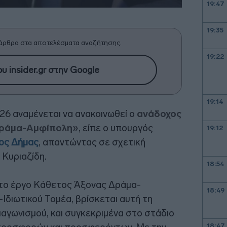
19:47
19:35
άρθρα στα αποτελέσματα αναζήτησης.
19:22
υ insider.gr στην Google
19:14
26 αναμένεται να ανακοινωθεί ο
ανάδοχος
«Δράμα-Αμφίπολη»
, είπε ο υπουργός
19:12
ος Δήμας
, απαντώντας σε σχετική
 Κυριαζίδη.
18:54
ι το έργο Κάθετος Άξονας Δράμα-
18:49
Ιδιωτικού Τομέα, βρίσκεται αυτή τη
ιαγωνισμού, και συγκεκριμένα στο στάδιο
18:47