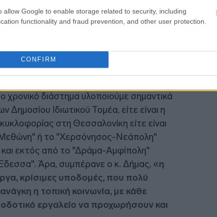
o allow Google to enable storage related to security, including
cation functionality and fraud prevention, and other user protection.
CONFIRM
ορμή την προσπάθεια της κυβέρνησης να
ατοδοτικά εργαλεία (ΠΔΕ, ΤΑΑ, ΣΔΙΤ), ο κ.
ίο χρονικό διάστημα υλοποιούμε σημαντικά
ν Δημοσίου Ιδιωτικού Τομέα, είτε είναι η
υκλοφορίας στη Θεσσαλονίκη είτε είναι
Μεθώνη" ή το "Χερσόνησος-Νεάπολη"
 και εκτός από το "Δράμα-Αμφίπολη"
Έδεσσα". Άρα, συμπέρανε ο κ. Δήμας,
«η
έργα, κρίσιμες υποδομές, που πολύ
ανάγκη η τοπική κοινωνία, με κάθε
τοδοτικό εργαλείο να προχωρήσουν και