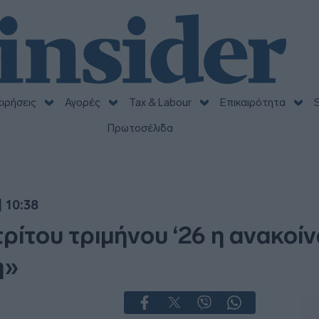
ειρήσεις
Αγορές
Tax & Labour
Επικαιρότητα
S
Πρωτοσέλιδα
 10:38
τρίτου τριμήνου ‘26 η ανακο
η»