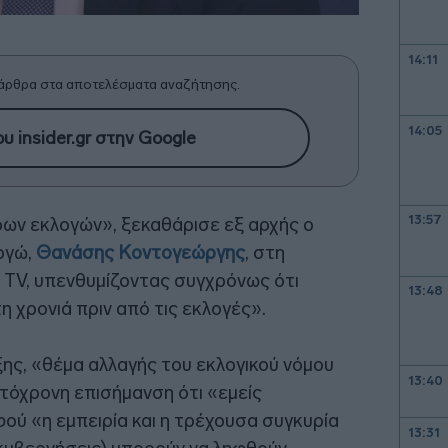
14:11
άρθρα στα αποτελέσματα αναζήτησης.
14:05
υ insider.gr στην Google
13:57
ων εκλογών», ξεκαθάρισε εξ αρχής ο
ργώ,
Θανάσης Κοντογεώργης
, στη
 TV, υπενθυμίζοντας συγχρόνως ότι
13:48
η χρονιά πριν από τις εκλογές».
ξης, «θέμα αλλαγής του εκλογικού νόμου
13:40
υτόχρονη επισήμανση ότι «εμείς
ού «η εμπειρία και η τρέχουσα συγκυρία
13:31