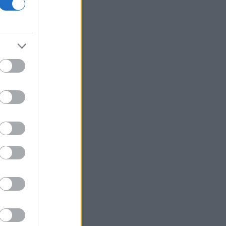
17,5% στις αεροπορικές μεταφορές
Google: Tι σημαίνει η μετακόμιση του
κέντρου ΑΙ από το Λονδίνο στη Silicon
Valley
Η Ρωσία επιτέθηκε σε πλοία με
στρατιωτικά φορτία για την Ουκρανία
στη Μαύρη Θάλασσα
Σε υψηλό έξι ετών η ανεργία στη
Γαλλία - Στο 8,3%
Allianz: Χειρότερη από την
αναμενόμενη πτώση κερδών 8,7%,
αλλά διατηρεί τον ετήσιο στόχο
Έμπολα: Τα επιβεβαιωμένα κρούσματα
ξεπέρασαν τα 4.000 στη ΛΔ Κονγκό
Χρηματιστήριο: Επιφυλακτικές
κινήσεις με το βλέμμα στο Ορμούζ
Τράπεζα Πειραιώς: «Ταύρος» η Citi -
Αυξάνει στα 11,40 ευρώ την τιμή στόχο