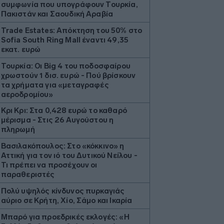
συμφωνία που υπογράφουν Τουρκία,
Πακιστάν και Σαουδική Αραβία
Trade Estates: Απόκτηση του 50% στο
Sofia South Ring Mall έναντι 49,35
εκατ. ευρώ
Τουρκία: Οι Big 4 του ποδοσφαίρου
χρωστούν 1 δισ. ευρώ - Πού βρίσκουν
τα χρήματα για «μεταγραφές
αεροδρομίου»
Κρι Κρι: Στα 0,428 ευρώ το καθαρό
μέρισμα - Στις 26 Αυγούστου η
πληρωμή
Βασιλακόπουλος: Στο «κόκκινο» η
Αττική για τον ιό του Δυτικού Νείλου -
Τι πρέπει να προσέχουν οι
παραθεριστές
Πολύ υψηλός κίνδυνος πυρκαγιάς
αύριο σε Κρήτη, Χίο, Σάμο και Ικαρία
Μπαρό για προεδρικές εκλογές: «Η