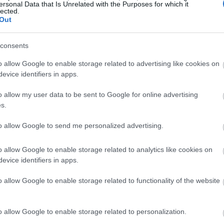
ersonal Data that Is Unrelated with the Purposes for which it
lected.
Out
11:43
consents
11:32
o allow Google to enable storage related to advertising like cookies on
evice identifiers in apps.
11:16
o allow my user data to be sent to Google for online advertising
s.
11:02
to allow Google to send me personalized advertising.
o allow Google to enable storage related to analytics like cookies on
10:58
evice identifiers in apps.
ρισμα ανάπτυξης που δημιουργείται με
10:56
o allow Google to enable storage related to functionality of the website
κατανέμεται δίκαια και αναλογικά με την
γράμμισε και παρέπεμψε στις περυσινές
10:43
λαίσιο της Διεθνούς Έκθεσης
o allow Google to enable storage related to personalization.