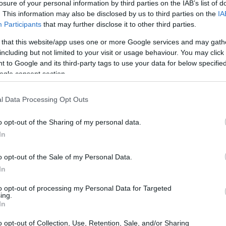
ουμε μπροστά μας δέκα μήνες δουλειάς
losure of your personal information by third parties on the IAB’s list of
12:33
. This information may also be disclosed by us to third parties on the
IA
 έχουμε υποσχεθεί στον ελληνικό λαό.
Participants
that may further disclose it to other third parties.
 -όπως γίνεται ήδη- την πρότασή μας για
 that this website/app uses one or more Google services and may gath
12:33
including but not limited to your visit or usage behaviour. You may click 
 to Google and its third-party tags to use your data for below specifi
ουμε και το επόμενο διάστημα, επομένως
ogle consent section.
12:23
ρνητικό σχήμα είναι προς την κατεύθυνση
l Data Processing Opt Outs
έργου», εξήγησε.
12:20
o opt-out of the Sharing of my personal data.
In
12:07
o opt-out of the Sale of my Personal Data.
In
12:04
to opt-out of processing my Personal Data for Targeted
ing.
In
12:01
o opt-out of Collection, Use, Retention, Sale, and/or Sharing