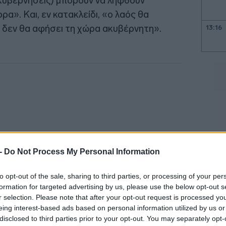
 κυβερνήσεις) μπορούν να ληφθούν
α». Και, εν κατακλείδι, «ο λαός θα
 δεν θα αφήσει τη χώρα ακυβέρνητη».
13:16
13:14
13:07
12:57
 -
Do Not Process My Personal Information
12:49
to opt-out of the sale, sharing to third parties, or processing of your per
formation for targeted advertising by us, please use the below opt-out s
12:39
r selection. Please note that after your opt-out request is processed y
eing interest-based ads based on personal information utilized by us or
ί πρόωρων εκλογών ο Θ. Κοντογεώργης
disclosed to third parties prior to your opt-out. You may separately opt-