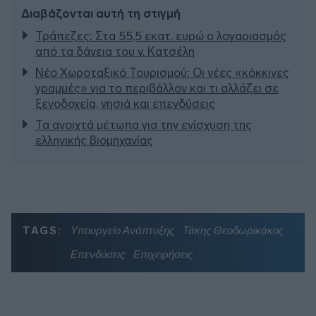
Διαβάζονται αυτή τη στιγμή
Τράπεζες: Στα 55,5 εκατ. ευρώ ο λογαριασμός
από τα δάνεια του ν. Κατσέλη
Νέο Χωροταξικό Τουρισμού: Οι νέες «κόκκινες
γραμμές» για το περιβάλλον και τι αλλάζει σε
ξενοδοχεία, νησιά και επενδύσεις
Τα ανοιχτά μέτωπα για την ενίσχυση της
ελληνικής βιομηχανίας
TAGS:
Υπουργείο Ανάπτυξης
Τάκης Θεοδωρικάκος
Επενδύσεις
Επιχειρήσεις