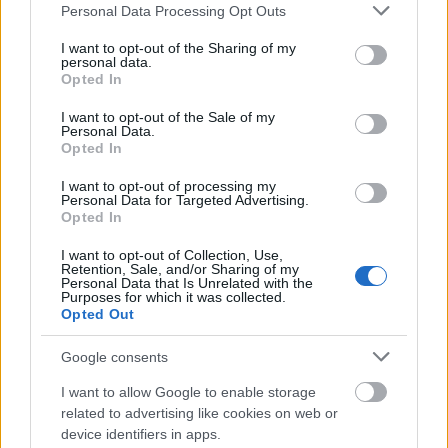
Please note that this website/app uses one or more Google
Personal Data Processing Opt Outs
προσέθεσε: «Είναι τεράστιος ο αριθμός του
services and may gather and store information including but
ποσοστού που καλύπτει η μικρομεσαία
not limited to your visit or usage behaviour. You may click to
I want to opt-out of the Sharing of my
personal data.
επιχειρηματικότητα στην οικονομία μας. Και αυτό
grant or deny consent to Google and its third-party tags to
Opted In
use your data for below specified purposes in below Google
δεν είναι προοπτικά βιώσιμο. Εμείς θα
consent section.
I want to opt-out of the Sale of my
συνεχίσουμε να στηρίζουμε τις μικρομεσαίες
Personal Data.
επιχειρήσεις, υπάρχουν πάρα πολλά
Opted In
προγράμματα, αλλά θα πρέπει να συνδεθούν και
I want to opt-out of processing my
με μεγαλύτερες μεταρρυθμίσεις και αλλαγές και
Personal Data for Targeted Advertising.
Opted In
να ενώνονται. Στην οικονομία, αν θέλεις να
πετύχεις μακροπρόθεσμα, πρέπει να ενώνεις
I want to opt-out of Collection, Use,
Retention, Sale, and/or Sharing of my
δυνάμεις για να μεγαλώνεις. Έχουμε δώσει και
Personal Data that Is Unrelated with the
Purposes for which it was collected.
σχετικά φορολογικά κίνητρα».
Opted Out
Google consents
I want to allow Google to enable storage
related to advertising like cookies on web or
device identifiers in apps.