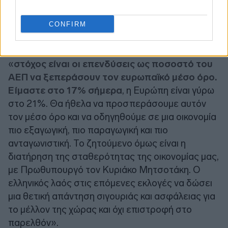
CONFIRM
Κλείνοντας, ο Υπουργός Ανάπτυξης τόνισε πως
«
στόχος είναι οι επενδύσεις ως ποσοστό του
ΑΕΠ να ξεπεράσουν τον ευρωπαϊκό μέσο όρο.
Είμαστε στο 17% σήμερα
, η Ευρώπη είναι γύρω
στο 21%. Θα ήθελα να προσπεράσουμε αυτόν
τον μέσο όρο και να οδηγηθούμε σε μια οικονομία
πιο εξαγωγική, πιο παραγωγική και πιο
ανταγωνιστική. Το ζητούμενο όμως είναι η
διατήρηση της σταθερότητας της οικονομίας μας,
με Πρωθυπουργό τον Κυριάκο Μητσοτάκη. Ο
ελληνικός λαός στις επόμενες εκλογές να δώσει
μια θετική απάντηση σιγουριάς και ασφάλειας για
το μέλλον της χώρας και όχι επιστροφή στο
παρελθόν».