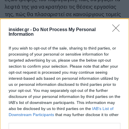
λεφτά της για να κρατήσει τις θέσεις εργασίας
της, πώς θα πλασαριστεί σε καινούργιους τομείς
της οικονομίας που έχουν προοπτικές και
δυναμική».
insider.gr -
Do Not Process My Personal
Information
«Χαρακτηριστικό παράδειγμα αποτελεί η
If you wish to opt-out of the sale, sharing to third parties, or
ναυπηγική βιομηχανία
, στην οποία ρίχνουμε
processing of your personal or sensitive information for
πολύ μεγάλο βάρος για να συμβάλλουμε σε μια
targeted advertising by us, please use the below opt-out
δυναμική ανάπτυξη. Είμαστε η ισχυρότερη
section to confirm your selection. Please note that after your
opt-out request is processed you may continue seeing
ναυτιλιακή δύναμη στον πλανήτη και πρέπει να
interest-based ads based on personal information utilized by
έχουμε ισχύ στον τομέα της ναυπηγοβιομηχανίας
us or personal information disclosed to third parties prior to
και της ναυπηγοεπισκευής. Γύρω από τα
your opt-out. You may separately opt-out of the further
ναυπηγεία χτίζονται και είναι απαραίτητες
disclosure of your personal information by third parties on the
IAB’s list of downstream participants. This information may
εκατοντάδες μικρομεσαίες επιχειρήσεις που
also be disclosed by us to third parties on the
IAB’s List of
πρέπει να συνδεθούν με τα σχέδια των
Downstream Participants
that may further disclose it to other
ναυπηγείων για να γίνουν πιο ανταγωνιστικές και
third parties.
πιο παραγωγικές», τόνισε χαρακτηριστικά και