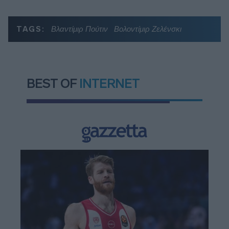
TAGS:
Βλαντίμιρ Πούτιν
Βολοντίμιρ Ζελένσκι
BEST OF
INTERNET