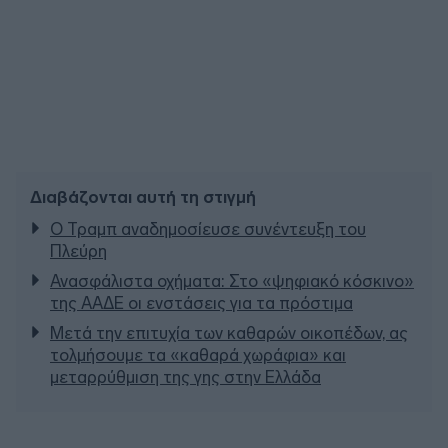
Διαβάζονται αυτή τη στιγμή
Ο Τραμπ αναδημοσίευσε συνέντευξη του
Πλεύρη
Ανασφάλιστα οχήματα: Στο «ψηφιακό κόσκινο»
της ΑΑΔΕ οι ενστάσεις για τα πρόστιμα
Μετά την επιτυχία των καθαρών οικοπέδων, ας
τολμήσουμε τα «καθαρά χωράφια» και
μεταρρύθμιση της γης στην Ελλάδα