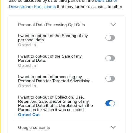
also be disclosed by us to third parties on the
IAB’s List of
Πούτιν: Η κλοπή των ρωσικών
Downstream Participants
that may further disclose it to other
περιουσιακών στοιχείων έχει
third parties.
επηρεάσει την παγκόσμια
Please note that this website/app uses one or more Google
Personal Data Processing Opt Outs
services and may gather and store information including but
οικονομία
not limited to your visit or usage behaviour. You may click to
I want to opt-out of the Sharing of my
personal data.
grant or deny consent to Google and its third-party tags to
Opted In
use your data for below specified purposes in below Google
Υποστήριξε ακόμα ότι με το «πάγωμα» των
consent section.
I want to opt-out of the Sale of my
ρωσικών περιουσιακών στοιχείων στο εξωτερικό,
Personal Data.
το οποίο χαρακτήρισε «κλοπή», οι δυτικές χώρες
Opted In
υπονόμευσαν την εμπιστοσύνη στα δικά τους
I want to opt-out of processing my
νομίσματα.
Personal Data for Targeted Advertising.
Opted In
«Οι κυρώσεις και ο αποκλεισμός των κρατικών
I want to opt-out of Collection, Use,
Retention, Sale, and/or Sharing of my
αποθεματικών της Ρωσίας έχουν επηρεάσει
Personal Data that Is Unrelated with the
Purposes for which it was collected.
ανεπανόρθωτα τη θέση των διεθνών νομισμάτων,
Opted Out
του δολαρίου και του ευρώ», είπε χαρακτηριστικά.
Google consents
«Όπως και η Ρωσία, οποιαδήποτε άλλη χώρα θα