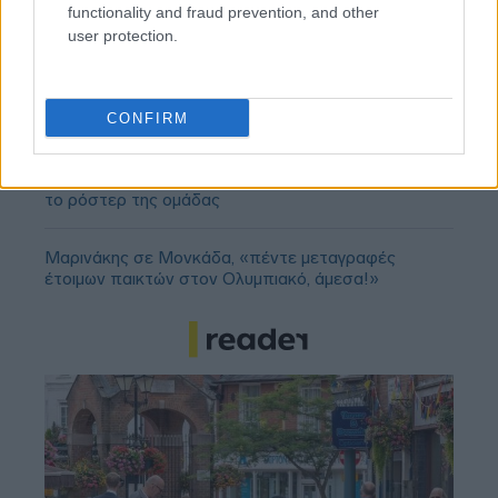
functionality and fraud prevention, and other
user protection.
«Πέθανε ο πατέρας του Μέσι»: Αναμένεται η
CONFIRM
ανακοίνωση της οικογένειας
Παναθηναϊκός: Αποθέωση από τους Ισπανούς για
το ρόστερ της ομάδας
Μαρινάκης σε Μονκάδα, «πέντε μεταγραφές
έτοιμων παικτών στον Ολυμπιακό, άμεσα!»