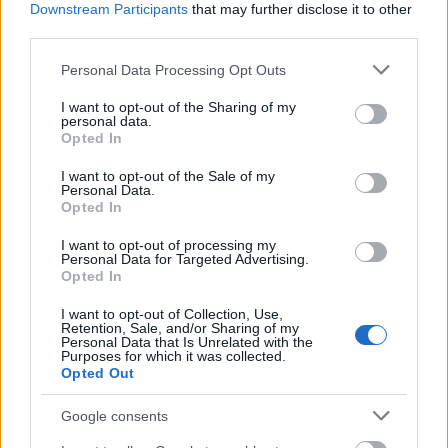
Downstream Participants
that may further disclose it to other
third parties.
Please note that this website/app uses one or more Google
Personal Data Processing Opt Outs
services and may gather and store information including but
not limited to your visit or usage behaviour. You may click to
I want to opt-out of the Sharing of my
personal data.
grant or deny consent to Google and its third-party tags to
Opted In
use your data for below specified purposes in below Google
Διαβάζονται αυτή τη στιγμή
consent section.
I want to opt-out of the Sale of my
Personal Data.
Τράπεζες: Στα 55,5 εκατ. ευρώ ο λογαριασμός
Opted In
από τα δάνεια του ν. Κατσέλη
I want to opt-out of processing my
Νέο Χωροταξικό Τουρισμού: Οι νέες «κόκκινες
Personal Data for Targeted Advertising.
γραμμές» για το περιβάλλον και τι αλλάζει σε
Opted In
ξενοδοχεία, νησιά και επενδύσεις
I want to opt-out of Collection, Use,
Τα ανοιχτά μέτωπα για την ενίσχυση της
Retention, Sale, and/or Sharing of my
Personal Data that Is Unrelated with the
ελληνικής βιομηχανίας
Purposes for which it was collected.
Opted Out
Google consents