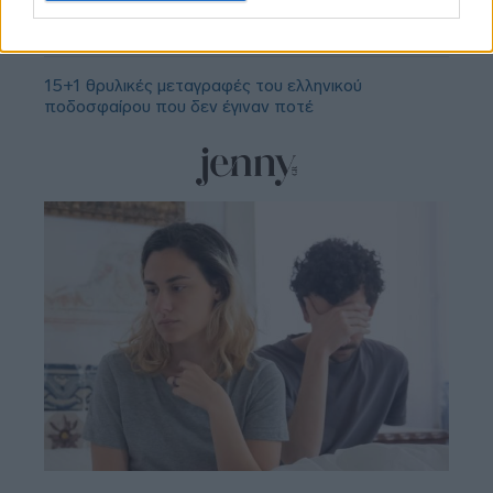
ταυτοποίηση - «Η ίδια εξέταση είχε γίνει και το
2022»
15+1 θρυλικές μεταγραφές του ελληνικού
ποδοσφαίρου που δεν έγιναν ποτέ