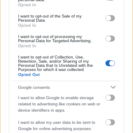
grant or deny consent to Google and its third-party tags to
Opted In
use your data for below specified purposes in below Google
consent section.
I want to opt-out of the Sale of my
Personal Data.
Opted In
I want to opt-out of processing my
Personal Data for Targeted Advertising.
Opted In
I want to opt-out of Collection, Use,
Retention, Sale, and/or Sharing of my
Personal Data that Is Unrelated with the
Purposes for which it was collected.
Opted Out
«Πέθανε ο πατέρας του Μέσι»: Αναμένεται η
Google consents
ανακοίνωση της οικογένειας
I want to allow Google to enable storage
related to advertising like cookies on web or
Παναθηναϊκός: Αποθέωση από τους Ισπανούς για
device identifiers in apps.
το ρόστερ της ομάδας
I want to allow my user data to be sent to
Google for online advertising purposes.
Μαρινάκης σε Μονκάδα, «πέντε μεταγραφές