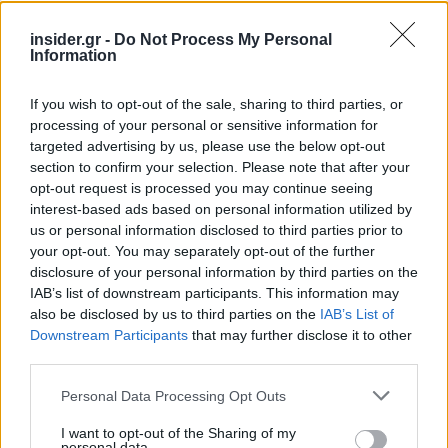
Νέο Χωροταξικό Τουρισμού: Οι νέες «κόκκινες
γραμμές» για το περιβάλλον και τι αλλάζει σε
insider.gr -
Do Not Process My Personal
ξενοδοχεία, νησιά και επενδύσεις
Information
Τα ανοιχτά μέτωπα για την ενίσχυση της
If you wish to opt-out of the sale, sharing to third parties, or
ελληνικής βιομηχανίας
processing of your personal or sensitive information for
targeted advertising by us, please use the below opt-out
section to confirm your selection. Please note that after your
opt-out request is processed you may continue seeing
interest-based ads based on personal information utilized by
us or personal information disclosed to third parties prior to
TAGS:
Φυσικό Αέριο
Πυροσβεστική
Αττική
Αθήνα
your opt-out. You may separately opt-out of the further
disclosure of your personal information by third parties on the
IAB’s list of downstream participants. This information may
also be disclosed by us to third parties on the
IAB’s List of
BEST OF
INTERNET
Downstream Participants
that may further disclose it to other
third parties.
Please note that this website/app uses one or more Google
Personal Data Processing Opt Outs
services and may gather and store information including but
not limited to your visit or usage behaviour. You may click to
I want to opt-out of the Sharing of my
personal data.