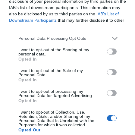
disclosure of your personal information by third parties on the
IAB’s list of downstream participants. This information may
also be disclosed by us to third parties on the
IAB’s List of
Downstream Participants
that may further disclose it to other
third parties.
Please note that this website/app uses one or more Google
Personal Data Processing Opt Outs
services and may gather and store information including but
not limited to your visit or usage behaviour. You may click to
I want to opt-out of the Sharing of my
personal data.
grant or deny consent to Google and its third-party tags to
Opted In
use your data for below specified purposes in below Google
consent section.
I want to opt-out of the Sale of my
Personal Data.
Opted In
I want to opt-out of processing my
Personal Data for Targeted Advertising.
Διαβάζονται αυτή τη στιγμή
Opted In
Πυρόπληκτοι: Ποιοι δικαιούνται έως 6.000 ευρώ,
I want to opt-out of Collection, Use,
επιδότηση ενοικίου και στεγαστική συνδρομή
Retention, Sale, and/or Sharing of my
Personal Data that Is Unrelated with the
Τρίτη χρονιά με διεθνές ρεκόρ εσόδων για τη
Purposes for which it was collected.
Opted Out
Ρεάλ Μαδρίτης - «Κλειδί» το γήπεδο