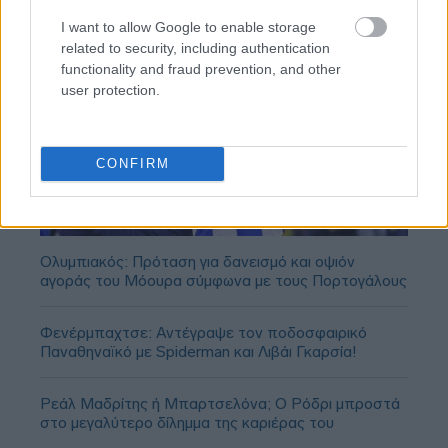
I want to allow Google to enable storage
related to security, including authentication
functionality and fraud prevention, and other
user protection.
CONFIRM
Ολυμπιακός: Πρόταση για δανεισμό και οψιόν
αγοράς του Μόουρα σύμφωνα με τους Πορτογάλους
Φενέρμπαχτσε: Αντέγραψε τον ποδοσφαιρικό
Παναθηναϊκό με Spiderman και Λιβάι Γκαρσία!
Ρεάλ Μαδρίτης ή Μπαρτσελόνα; Ο Ρόδρι μπροστά
στο μεγαλύτερο δίλημμα της καριέρας του