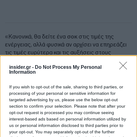
«Κανονικά, θα δείτε ένα
σοκ
στις τιμές της
ενέργειας, αλλά φυσικά αν αρχίσει να επηρεάζει
τις τιμές ευρύτερα και τις αυξήσεις στους
μισθούς ως
δευτερογενείς επιπτώσεις
, τότε οι
insider.gr -
Do Not Process My Personal
κεντρικές τράπεζες θα πρέπει να αναλάβουν
Information
δράση ακόμη και αν οι προοπτικές ανάπτυξης της
οικονομίας είναι κάπως ασθενέστερες»,
If you wish to opt-out of the sale, sharing to third parties, or
κατέληξε.
processing of your personal or sensitive information for
targeted advertising by us, please use the below opt-out
section to confirm your selection. Please note that after your
Ακολουθήστε το
insider.gr στο Google News
και μάθετε
opt-out request is processed you may continue seeing
πρώτοι όλες τις
ειδήσεις
από την Ελλάδα και τον κόσμο.
interest-based ads based on personal information utilized by
us or personal information disclosed to third parties prior to
your opt-out. You may separately opt-out of the further