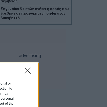
ακρίβειας
Σε γυναίκα 57 ετών ανήκει η σορός που
βρέθηκε σε προχωρημένη σήψη στον
Λυκαβηττό
Τσίπρας: Στις 2 Σεπτεμβρίου η
παρουσίαση του οικονομικού
προγράμματος της ΕΛ.Α.Σ. στη
Θεσσαλονίκη
ΗΠΑ: Η Γερουσία ενέκρινε
βραχυπρόθεσμη χρηματοδότηση της
ομοσπονδιακής κυβέρνησης - Αγνόησε
τον Τραμπ για το Ιράν
ΓΓΠΠ: Red Code την Κυριακή σε
αρκετές περιοχές της χώρας
ΗΠΑ: Η Ουάσινγκτον θα προσφέρει
sonal or
βοήθεια 1 δισ. δολαρίων στη νέα
ection to
κυβέρνηση της Κολομβίας
ou may
Τουρκία: Περιορίζει την εμπορική
 personal
ναυσιπλοΐα προς τη Μαύρη Θάλασσα
out of the