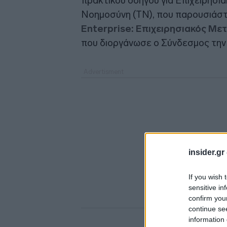
πρακτικού οδηγού για Επιχειρησι
Νοημοσύνη (ΤΝ), που παρουσιάστ
Enterprise: Επιχειρησιακός Μ
που διοργάνωσε ο Σύνδεσμος την
insider.gr
If you wish 
sensitive in
confirm you
continue se
information 