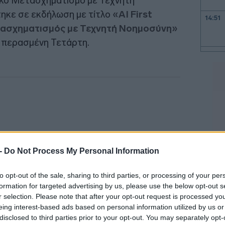
ακό Μετασχηματισμό με Τεχνητή
ηκε σε εκδήλωση με τίτλο
«AI First
14:51
ετασχηματισμός με Τεχνητή Νοημοσύνη»
 περασμένη Τετάρτη.
14:49
14:42
14:34
 -
Do Not Process My Personal Information
14:21
to opt-out of the sale, sharing to third parties, or processing of your per
formation for targeted advertising by us, please use the below opt-out s
r selection. Please note that after your opt-out request is processed y
14:17
eing interest-based ads based on personal information utilized by us or
disclosed to third parties prior to your opt-out. You may separately opt-