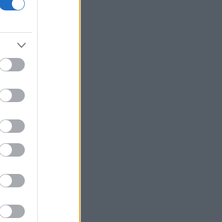
Marfin: Επιμένει ο δικηγόρος της
46χρονης για την ταυτοποίηση - «Η
ίδια εξέταση είχε γίνει και το 2022»
Situational Awareness: Συρροή
επενδυτών παρότι το hedge fund
βρέθηκε στα όρια της κατάρρευσης
ΙΣΑ: Ζητά άμεση αναστολή της
υποχρεωτικής καταχώρισης
αποτελεσμάτων στο Ψηφιακό
Αποθετήριο
Η ακραία ζέστη δημιουργεί μια νέα
κλιματική πραγματικότητα
BP: Μια πώληση της καθιστά
Αμερικανό επενδυτή τον δεύτερο
μεγαλύτερο διυλιστή πετρελαίου της
Γερμανίας
Με ταχείς ρυθμούς οι διαδικασίες
αποκατάστασης μετά την πυρκαγιά
στη Δυτική Αττική