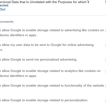
ας και της ανάπτυξης νέων λύσεων: η ΤΝ
12:50
ersonal Data that Is Unrelated with the Purposes for which it
lected.
 σχεδιασμού, δοκιμών και time-to-market
Out
12:43
irector, Global Lead-Macro Foresight
consents
ε ότι οι επιχειρήσεις που πρωτοπορούν
o allow Google to enable storage related to advertising like cookies on
δράσεων καινοτομίας, καταγράφουν 2,5
12:23
evice identifiers in apps.
, 2,4 φορές μεγαλύτερη παραγωγικότητα
ιχειρησιακής αξίας.
o allow my user data to be sent to Google for online advertising
s.
12:16
to allow Google to send me personalized advertising.
12:03
o allow Google to enable storage related to analytics like cookies on
evice identifiers in apps.
o allow Google to enable storage related to functionality of the website
11:46
o allow Google to enable storage related to personalization.
11:39