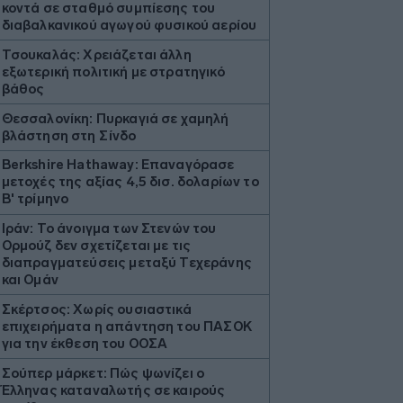
κοντά σε σταθμό συμπίεσης του
διαβαλκανικού αγωγού φυσικού αερίου
Τσουκαλάς: Xρειάζεται άλλη
εξωτερική πολιτική με στρατηγικό
βάθος
Θεσσαλονίκη: Πυρκαγιά σε χαμηλή
βλάστηση στη Σίνδο
Berkshire Hathaway: Επαναγόρασε
μετοχές της αξίας 4,5 δισ. δολαρίων το
Β' τρίμηνο
Ιράν: Το άνοιγμα των Στενών του
Ορμούζ δεν σχετίζεται με τις
διαπραγματεύσεις μεταξύ Τεχεράνης
και Ομάν
Σκέρτσος: Χωρίς ουσιαστικά
επιχειρήματα η απάντηση του ΠΑΣΟΚ
για την έκθεση του ΟΟΣΑ
Σούπερ μάρκετ: Πώς ψωνίζει ο
Έλληνας καταναλωτής σε καιρούς