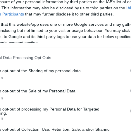
ς της ΤΝ ως
μοχλού ενίσχυσης της
losure of your personal information by third parties on the IAB’s list of
14:06
. This information may also be disclosed by us to third parties on the
IA
στικότητας και της αναπτυξιακής
Participants
that may further disclose it to other third parties.
 της οικονομίας συνολικά
. Ιδιαίτερη
13:56
 that this website/app uses one or more Google services and may gath
ς άξονες
μέσω των οποίων η ΤΝ
including but not limited to your visit or usage behaviour. You may click 
 to Google and its third-party tags to use your data for below specifi
ogle consent section.
13:42
τας των εργαζομένων: η ΤΝ λειτουργεί ως
ζομένων σε υφιστάμενες εργασίες όπως
l Data Processing Opt Outs
13:35
ν, ανάλυση δεδομένων
o opt-out of the Sharing of my personal data.
οργάνωση διαδικασιών: η ΤΝ μπορεί να
In
ου μέχρι πρόσφατα απαιτούσαν συνεχή
13:17
ήψη αποφάσεων
o opt-out of the Sale of my Personal Data.
13:13
In
υπηρεσιών υψηλότερης προστιθέμενης αξίας:
to opt-out of processing my Personal Data for Targeted
α της ΤΝ δεν προκύπτει μόνο ως
13:01
ing.
αι ως δημιουργία νέων εσόδων
In
o opt-out of Collection, Use, Retention, Sale, and/or Sharing