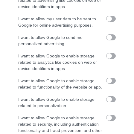
related to advertising like cookies on web or
device identifiers in apps.
Τον τελευταίο καιρό διερευνώντας τα
παράπλευρα οφέλη της μεθόδου της νεφρικής
I want to allow my user data to be sent to
Google for online advertising purposes.
απονεύρωσης στον μεταβολισμό και τον
σακχαρώδη διαβήτη, με 29 ασθενείς παγκοσμίως
I want to allow Google to send me
να έχουν υποβληθεί σε ablation για την θεραπεία
personalized advertising.
και του διαβήτη, εκ των οποίων οι 10
I want to allow Google to enable storage
αντιμετωπίστηκαν στην Ελλάδα. Επίσης
related to analytics like cookies on web or
διερευνώνται τα παράπλευρα οφέλη της τεχνικής
device identifiers in apps.
από την επιστημονική ομάδα του καθηγητή
Τσιούφη, στη χρόνια νεφρική νόσο, την κολπική
I want to allow Google to enable storage
related to functionality of the website or app.
μαρμαρυγή, την καρδιακή ανεπάρκεια, την
αποφρακτική υπνική άπνοια, το στρες και τη
I want to allow Google to enable storage
στυτική δυσλειτουργία.
related to personalization.
I want to allow Google to enable storage
related to security, including authentication
functionality and fraud prevention, and other