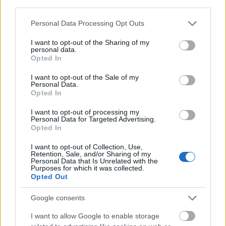
third parties.
Please note that this website/app uses one or more Google
Personal Data Processing Opt Outs
services and may gather and store information including but
not limited to your visit or usage behaviour. You may click to
I want to opt-out of the Sharing of my
personal data.
grant or deny consent to Google and its third-party tags to
Opted In
use your data for below specified purposes in below Google
consent section.
I want to opt-out of the Sale of my
Personal Data.
Opted In
I want to opt-out of processing my
Personal Data for Targeted Advertising.
Opted In
Τα υπόλοιπα κέντρα, που έχουν αποκτήσει
I want to opt-out of Collection, Use,
Retention, Sale, and/or Sharing of my
εμπειρία την τεχνική ablation βρίσκονται κυρίως
Personal Data that Is Unrelated with the
Purposes for which it was collected.
στις ΗΠΑ και στη Γερμανία.
Opted Out
Η εξέλιξη της τεχνικής και στην
Google consents
αντιμετώπιση άλλων παθήσεων
I want to allow Google to enable storage