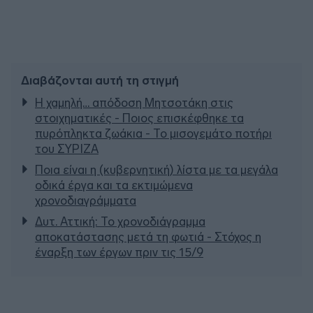
Διαβάζονται αυτή τη στιγμή
Η χαμηλή… απόδοση Μητσοτάκη στις
στοιχηματικές - Ποιος επισκέφθηκε τα
πυρόπληκτα ζωάκια - Το μισογεμάτο ποτήρι
του ΣΥΡΙΖΑ
Ποια είναι η (κυβερνητική) λίστα με τα μεγάλα
οδικά έργα και τα εκτιμώμενα
χρονοδιαγράμματα
Δυτ. Αττική: Το χρονοδιάγραμμα
αποκατάστασης μετά τη φωτιά - Στόχος η
έναρξη των έργων πριν τις 15/9