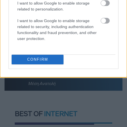
I want to allow Google to enable storage
Ποια είναι η (κυβερνητική) λίστα με τα μεγάλα
related to personalization.
οδικά έργα και τα εκτιμώμενα
χρονοδιαγράμματα
I want to allow Google to enable storage
Δυτ. Αττική: Το χρονοδιάγραμμα
related to security, including authentication
αποκατάστασης μετά τη φωτιά - Στόχος η
functionality and fraud prevention, and other
έναρξη των έργων πριν τις 15/9
user protection.
CONFIRM
TAGS:
ΗΠΑ
Ιράν
Πόλεμος
Ντόναλντ Τραμπ
Μέση Ανατολή
BEST OF
INTERNET