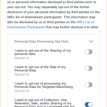
us or personal information disclosed to third parties prior to
your opt-out. You may separately opt-out of the further
disclosure of your personal information by third parties on the
IAB’s list of downstream participants. This information may
also be disclosed by us to third parties on the
IAB’s List of
Downstream Participants
that may further disclose it to other
third parties.
Please note that this website/app uses one or more Google
Personal Data Processing Opt Outs
services and may gather and store information including but
not limited to your visit or usage behaviour. You may click to
I want to opt-out of the Sharing of my
personal data.
grant or deny consent to Google and its third-party tags to
Opted In
use your data for below specified purposes in below Google
consent section.
I want to opt-out of the Sale of my
Personal Data.
Opted In
I want to opt-out of processing my
Ακολουθήστε το
insider.gr στο Google News
και μάθετε
Personal Data for Targeted Advertising.
πρώτοι όλες τις
ειδήσεις
από την Ελλάδα και τον κόσμο.
Opted In
I want to opt-out of Collection, Use,
Retention, Sale, and/or Sharing of my
Personal Data that Is Unrelated with the