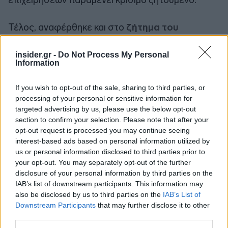
Τέλος, αναφέρθηκε και στο
ζήτημα του
ανταγωνισμού, τον οποίο χαρακτήρισε
«ευπρόσδεκτο». Σ
ημείωσε, μάλιστα, ότι οι
insider.gr -
Do Not Process My Personal
Information
τράπεζες ουδέποτε φοβήθηκαν τις fintech, με τις
οποίες υπάρχει σταθερή συνεργασία. «Αυτές
If you wish to opt-out of the sale, sharing to third parties, or
που θα μπορούσαν να ανησυχήσουν είναι οι Big
processing of your personal or sensitive information for
Tech», προειδοποίησε, συμπληρώνοντας ότι οι
targeted advertising by us, please use the below opt-out
εγχώριες τράπεζες λειτουργούν υπό αυστηρό
section to confirm your selection. Please note that after your
opt-out request is processed you may continue seeing
ευρωπαϊκό εποπτικό πλαίσιο.
interest-based ads based on personal information utilized by
us or personal information disclosed to third parties prior to
Πηγή: ΑΠΕ-ΜΠΕ
your opt-out. You may separately opt-out of the further
disclosure of your personal information by third parties on the
IAB’s list of downstream participants. This information may
also be disclosed by us to third parties on the
IAB’s List of
Downstream Participants
that may further disclose it to other
third parties.