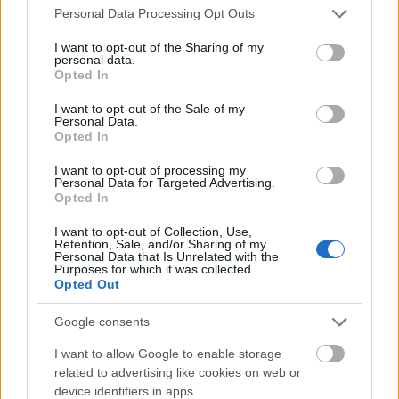
Please note that this website/app uses one or more Google
Personal Data Processing Opt Outs
services and may gather and store information including but
not limited to your visit or usage behaviour. You may click to
I want to opt-out of the Sharing of my
personal data.
grant or deny consent to Google and its third-party tags to
Opted In
use your data for below specified purposes in below Google
consent section.
I want to opt-out of the Sale of my
Personal Data.
Opted In
I want to opt-out of processing my
Personal Data for Targeted Advertising.
Opted In
I want to opt-out of Collection, Use,
Retention, Sale, and/or Sharing of my
Personal Data that Is Unrelated with the
Purposes for which it was collected.
Opted Out
Google consents
I want to allow Google to enable storage
related to advertising like cookies on web or
device identifiers in apps.