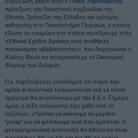
Ευρωζώνη, έκανε λόγο ο
Γκίκας Χαρδούβελης
,
πρόεδρος του διοικητικού συμβουλίου της
Εθνικής Τράπεζας της Ελλάδος και ομότιμος
καθηγητής στο Πανεπιστήμιο Πειραιώς, ο οποίος
έδωσε το «παρών» στο ετήσιο συνέδριο με τίτλο
«Εθνικό Σχέδιο Δράσης υπό συνθήκες
παγκόσμιας αβεβαιότητας»
, που διοργανώνει ο
Κύκλος Ιδεών σε συνεργασία με το Οικονομικό
Φόρουμ των Δελφών.
Ο κ. Χαρδούβελης υπενθύμισε ότι
«πριν την
κρίση οι πολιτικοί τσακώνονταν για το πόσο
γρήγορα θα συγκλίνουμε με την Ε.Ε.»
. Σήμερα,
όμως, η λέξη «σύγκλιση» έχει χαθεί από το
λεξιλόγιο.
«Πρέπει να κάνουμε το μεγάλο
'μπαμ' για να φτάσουμε εκεί που ήμασταν. Η
μεταμνημονιακή ανάπτυξη θα ήθελα να είναι
παραπάνω, 5% με 6% και όχι 2% το χρόνο.