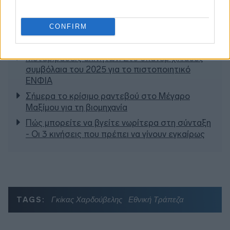
CONFIRM
Διαβάζονται αυτή τη στιγμή
Μεταβιβάσεις ακινήτων: Στο σκάνερ χιλιάδες
συμβόλαια του 2025 για το πιστοποιητικό
ΕΝΦΙΑ
Σήμερα το κρίσιμο ραντεβού στο Μέγαρο
Μαξίμου για τη βιομηχανία
Πώς μπορείτε να βγείτε νωρίτερα στη σύνταξη
- Οι 3 κινήσεις που πρέπει να γίνουν εγκαίρως
TAGS:
Γκίκας Χαρδούβελης
Εθνική Τράπεζα