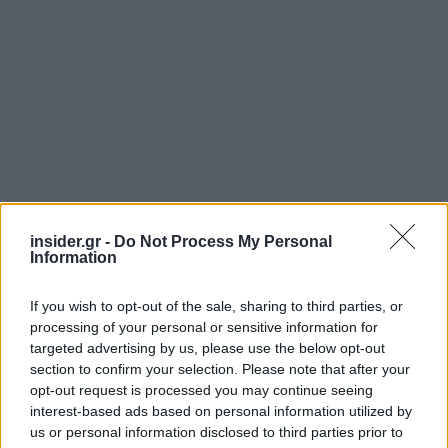
insider.gr -
Do Not Process My Personal
Information
Διαβάζονται αυτή τη στιγμή
If you wish to opt-out of the sale, sharing to third parties, or
Η χώρα που ζει το δημογραφικό μας μέλλον
processing of your personal or sensitive information for
προβλέπεται να χάσει το 30% του πληθυσμού
targeted advertising by us, please use the below opt-out
της μέχρι το 2070
section to confirm your selection. Please note that after your
opt-out request is processed you may continue seeing
Ακαθάριστα οικόπεδα: Τι γίνεται όταν ο
interest-based ads based on personal information utilized by
ιδιοκτήτης δεν τα καθαρίσει - Πώς κινούνται
us or personal information disclosed to third parties prior to
δήμοι και ΠΣ, ποιος πληρώνει τον λογαριασμό