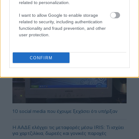
(Κάσερες, Καντιού) και ο Τικνιζιάν για αριστερά
related to personalization.
I want to allow Google to enable storage
related to security, including authentication
functionality and fraud prevention, and other
user protection.
CONFIRM
10 social media που έχουμε ξεχάσει ότι υπήρξαν
Η ΑΑΔΕ ελέγχει τις μεταφορές μέσω IRIS: Τι ισχύει
για χαρτζιλίκια, δωρεές και γονικές παροχές