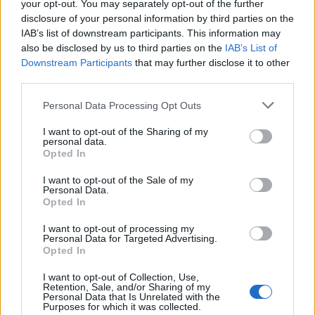
your opt-out. You may separately opt-out of the further
Η επίθεση στη Hugging Face σηματοδοτεί την
disclosure of your personal information by third parties on the
έναρξη μιας επικίνδυνης εποχής
IAB’s list of downstream participants. This information may
κυβερνοεπιθέσεων με AI
also be disclosed by us to third parties on the
IAB’s List of
Downstream Participants
that may further disclose it to other
third parties.
Please note that this website/app uses one or more Google
Personal Data Processing Opt Outs
services and may gather and store information including but
not limited to your visit or usage behaviour. You may click to
I want to opt-out of the Sharing of my
TAGS:
Fed
ΗΠΑ
Κέβιν Γουόρς (Kevin Warsh)
personal data.
grant or deny consent to Google and its third-party tags to
Opted In
use your data for below specified purposes in below Google
consent section.
I want to opt-out of the Sale of my
Personal Data.
Opted In
BEST OF
INTERNET
I want to opt-out of processing my
Personal Data for Targeted Advertising.
Opted In
I want to opt-out of Collection, Use,
Retention, Sale, and/or Sharing of my
Personal Data that Is Unrelated with the
Purposes for which it was collected.