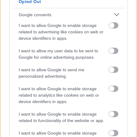
Opted Out
Google consents
I want to allow Google to enable storage
related to advertising like cookies on web or
device identifiers in apps.
I want to allow my user data to be sent to
Google for online advertising purposes.
I want to allow Google to send me
Ολυμπιακός, Γουόκαπ: Δεν υπάρχει οπισθοχώρηση
personalized advertising.
από την αρχική τιμή πώλησης των 3 εκατομμυρίων
ευρώ!
I want to allow Google to enable storage
related to analytics like cookies on web or
device identifiers in apps.
Οι πλουσιότεροι ιδιοκτήτες ομάδων παγκοσμίως:
Πάνω από τον Φλορεντίνο Πέρεθ ο Βαγγέλης
I want to allow Google to enable storage
Μαρινάκης
related to functionality of the website or app.
Ολυμπιακός: Ο φορ Ουγκάλντε, τα φαβορί στα χαφ
I want to allow Google to enable storage