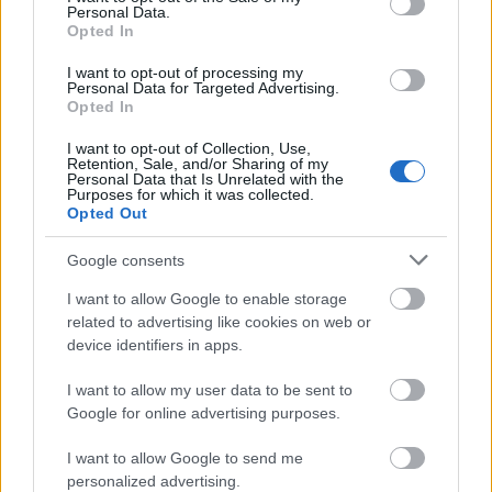
Personal Data.
Opted In
I want to opt-out of processing my
Personal Data for Targeted Advertising.
Opted In
I want to opt-out of Collection, Use,
Retention, Sale, and/or Sharing of my
Personal Data that Is Unrelated with the
Purposes for which it was collected.
Μικτή εικόνα στη μεγάλη
Opted Out
κεφαλαιοποίηση
Google consents
I want to allow Google to enable storage
Στον
FTSE Large Cap
, πέραν των τραπεζών, οι
related to advertising like cookies on web or
Viohalco
και
Τιτάν
ηγήθηκαν της ανόδου, με
device identifiers in apps.
κέρδη 3,47% και 2,70% αντίστοιχα, ενώ ξεχώρισε
I want to allow my user data to be sent to
και η άνοδος 2,59% για τον τίτλο του
ΔΑΑ
στα
Google for online advertising purposes.
10,30 ευρώ. Με κέρδη 1,82% στα 37,98 ευρώ
ολοκλήρωσε η
Metlen
, ενώ ενισχυμένες άνω του
I want to allow Google to send me
1% ακολούθησαν οι μετοχές των
ΓΕΚ ΤΕΡΝΑ
personalized advertising.