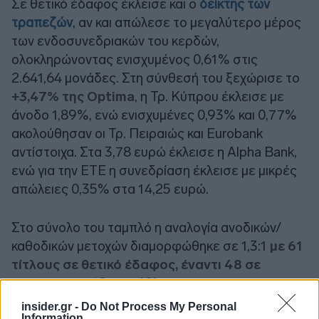
Σε θετικό έδαφος έκλεισε και ο
δείκτης των
τραπεζών
, αν και απώλεσε το μεγαλύτερο μέρος
των ενδοσυνεδριακών του κερδών,
ολοκληρώνοντας ενισχυμένος 0,61% στις
2.641,64 μονάδες. Στη σύνθεσή του ξεχώρισε το
+3,47% της
Optima
, η Τρ. Κύπρου έκλεισε με
άνοδο 1,89%, ενώ ενισχυμένες 0,93% και 0,77%
ακολούθησαν οι Τρ. Πειραιώς και
Eurobank
αντίστοιχα. Στα 3,78 ευρώ έκλεισε η
Alpha Bank
,
ενώ για την ΕΤΕ η συνεδρίαση έκλεισε με μικρές
απώλειες 0,35% στα 14,25 ευρώ.
Στο σύνολο του ταμπλό η αναλογία ανοδικών/
καθοδικών μετοχών διαμορφώθηκε σε 1,3:1
με 61
τίτλους σε θετικό έδαφος, έναντι 48 σε
αρνητικό
και 40 αμετάβλητων.
insider.gr -
Do Not Process My Personal
Information