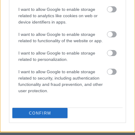
(+1,65%),
Motor Oil
(+1,20%) και
ElvalHalcor
I want to allow Google to enable storage
(+1,10%).
related to analytics like cookies on web or
device identifiers in apps.
Σε μικρότερο ποσοστό ενισχύθηκαν οι τίτλοι των
I want to allow Google to enable storage
Σαράντης (+0,69%),
Cenergy
(+0,40%), ΔΕΗ
related to functionality of the website or app.
(+0,37%) και
Lamda Development
(+0,24%), ενώ
χωρίς μεταβολή στα 22,70 ευρώ ολοκλήρωσε η
I want to allow Google to enable storage
related to personalization.
Jumbo
.
I want to allow Google to enable storage
Σε αρνητικό έδαφος, η
Allwyn
υποχώρησε 3,21%
related to security, including authentication
στα 12,83 ευρώ, και ακολούθησαν οι
Coca
-
Cola
functionality and fraud prevention, and other
user protection.
HBC
και ΟΤΕ με απώλειες 1,93% και 1,61%
αντίστοιχα. Με μικρότερες απώλειες
ολοκλήρωσαν οι μετοχές των
Aktor
(-0,70%),
CONFIRM
ΕΥΔΑΠ (-0,50%),
Helleniq Energy
(-0,45%) και
Aegean
(-0,17%).