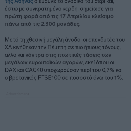
της Αθήνας
διεύρυνε το ανοδικό του σερί και,
έστω με συγκρατημένα κέρδη, σημείωσε
για
πρώτη φορά από τις 17 Απριλίου κλείσιμο
πάνω από τις 2.300 μονάδες
.
Μετά τη χθεσινή μεγάλη άνοδο, οι επενδυτές του
ΧΑ κινήθηκαν την Πέμπτη σε πιο ήπιους τόνους,
αλλά και
κόντρα στις πτωτικές τάσεις των
μεγάλων ευρωπαϊκών αγορών
, εκεί όπου οι
DAX
και
CAC
40 υποχωρούσαν περί του 0,7% και
ο βρετανικός
FTSE
100 σε ποσοστό άνω του 1%.