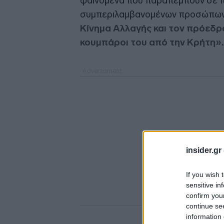
φαινόμενα που παραπέμπουν σε π
συμπεριλαμβανομένων προσώπων 
Κίνημα Αλλαγής και τον πρόεδρ
κουμπάροι του από την Κρήτη».
insider.gr
If you wish 
sensitive in
confirm you
continue se
information 