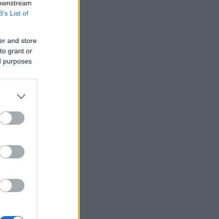
 downstream
Χαρακόπουλος: Να αλλάξει το θεσμικό
B’s List of
πλαίσιο αποζημιώσεων για βιολογικά
προϊόντα
er and store
Ταϊλάνδη: Στους εννέα αυξήθηκε ο
αριθμός των νεκρών από την αιματηρή
to grant or
επίθεση σε σχολείο
ed purposes
Θεσσαλονίκη: Σύλληψη 37χρονου μετά
από εμπλοκή του κλεμμένου ΙΧ που
οδηγούσε σε τροχαίο
Τρίκαλα: Στα 1.352 μέτρα,
δημιουργήθηκε ένας μοναδικός χώρος
αναψυχής
Ποια είναι η δουλειά του υπολογιστικού
γλωσσολόγου στην εποχή της ΤΝ και
πόση ζήτηση έχει η ειδικότητα στην
αγορά;
Δύο συλλήψεις στην Κορινθία και μία
στη Λέσβο για πρόκληση πυρκαγιών
από αμέλεια