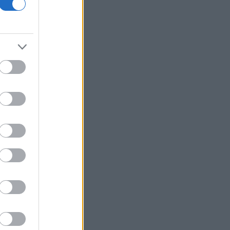
Πάρος: Χωρίς τις αισθήσεις του
ανασύρθηκε από πισίνα beach bar
4χρονο αγοράκι
Λίβανος: Η Βηρυτός αναφέρει
ισραηλινή εισβολή σε ένα χωριό του
νότου παρά την ανάπτυξη του
λιβανικού στρατού
Δήμος Αθηναίων: Καλεί τους πολίτες
να απέχουν από εργασίες σε
εξωτερικούς χώρους που μπορεί να
προκαλέσουν πυρκαγιά
Θρήνος για τον Μέσι: Πέθανε ο
πατέρας του Χόρχε
Χαμάς: Δηλώνει έτοιμη να εφαρμόσει
το ειρηνευτικό σχέδιο των ΗΠΑ για τη
Γάζα
Συνελήφθησαν 49χρονος και
37χρονος, μέλη της ρωσόφωνης
μαφίας