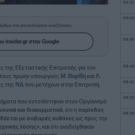
09:12
09:00
άρθρα στα αποτελέσματα αναζήτησης.
08:55
υ insider.gr στην Google
08:49
ες της Εξεταστικής Επιτροπής για τον
 τους πρώην υπουργούς
Μ. Βορίδη
και
Λ.
08:41
ές της
ΝΔ
που μετέχουν στην Επιτροπή.
08:32
βλήματα που εντοπίστηκαν στον Οργανισμό
ρονικά και διακομματικά
, ότι η
περίοδος
08:28
δέεται με σοβαρές ευθύνες
ως προς την
εχνικής λύσης
», και ότι αναδείχθηκαν