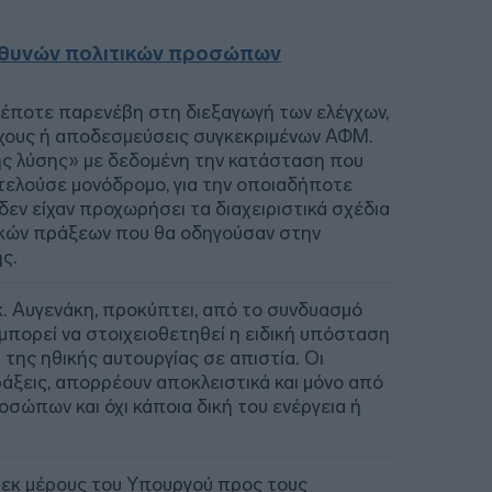
υθυνών πολιτικών προσώπων
δέποτε παρενέβη στη διεξαγωγή των ελέγχων,
έγχους ή αποδεσμεύσεις συγκεκριμένων ΑΦΜ.
ής λύσης» με δεδομένη την κατάσταση που
τελούσε μονόδρομο, για την οποιαδήποτε
δεν είχαν προχωρήσει τα διαχειριστικά σχέδια
τικών πράξεων που θα οδηγούσαν στην
ς.
. Αυγενάκη, προκύπτει, από το συνδυασμό
 μπορεί να στοιχειοθετηθεί η ειδική υπόσταση
 της ηθικής αυτουργίας σε απιστία. Οι
άξεις, απορρέουν αποκλειστικά και μόνο από
σώπων και όχι κάποια δική του ενέργεια ή
 εκ μέρους του Υπουργού προς τους