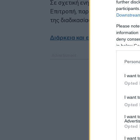
Σε σχετική ενημέρωση των βουλε
further disc
participants
Επιτροπή, παρατίθενται συνοπτικ
Downstream 
της διαδικασίας:
Please note
information 
Διάρκεια και εύρος εργασιών
deny consent
in below Go
Persona
I want t
Opted 
I want t
Opted 
I want 
Advertis
Opted 
I want t