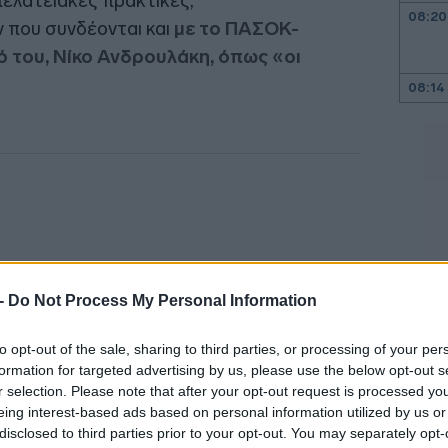
ελατειακές πρακτικές,
08:20
που συνδέονται και
με το ΠΑΣΟΚ-
ό του, Νίκο Ανδρουλάκη, όπως «οι
08:14
08:06
08:00
 -
Do Not Process My Personal Information
23:58
to opt-out of the sale, sharing to third parties, or processing of your per
formation for targeted advertising by us, please use the below opt-out s
23:35
r selection. Please note that after your opt-out request is processed y
eing interest-based ads based on personal information utilized by us or
disclosed to third parties prior to your opt-out. You may separately opt-