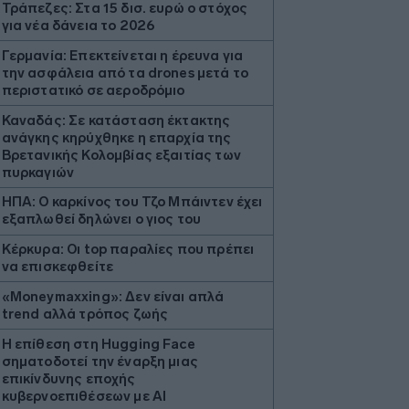
Τράπεζες: Στα 15 δισ. ευρώ ο στόχος
για νέα δάνεια το 2026
Γερμανία: Επεκτείνεται η έρευνα για
την ασφάλεια από τα drones μετά το
περιστατικό σε αεροδρόμιο
Καναδάς: Σε κατάσταση έκτακτης
ανάγκης κηρύχθηκε η επαρχία της
Βρετανικής Κολομβίας εξαιτίας των
πυρκαγιών
ΗΠΑ: Ο καρκίνος του Τζο Μπάιντεν έχει
εξαπλωθεί δηλώνει ο γιος του
Κέρκυρα: Οι top παραλίες που πρέπει
να επισκεφθείτε
«Moneymaxxing»: Δεν είναι απλά
trend αλλά τρόπος ζωής
Η επίθεση στη Hugging Face
σηματοδοτεί την έναρξη μιας
επικίνδυνης εποχής
κυβερνοεπιθέσεων με AI