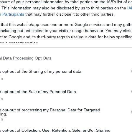
υτών της ΝΔ που μετέχουν στην
losure of your personal information by third parties on the IAB’s list of
23:15
. This information may also be disclosed by us to third parties on the
IA
ά τα βασικά στοιχεία και συμπεράσματα
Participants
that may further disclose it to other third parties.
 that this website/app uses one or more Google services and may gath
22:48
including but not limited to your visit or usage behaviour. You may click 
 to Google and its third-party tags to use your data for below specifi
ogle consent section.
22:18
l Data Processing Opt Outs
21:47
o opt-out of the Sharing of my personal data.
In
21:18
o opt-out of the Sale of my Personal Data.
In
to opt-out of processing my Personal Data for Targeted
21:00
ing.
In
o opt-out of Collection, Use, Retention, Sale, and/or Sharing