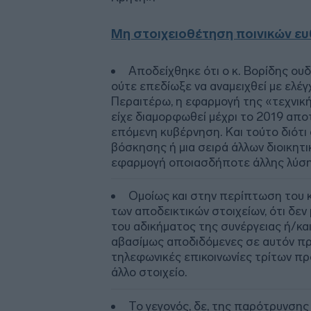
Μη στοιχειοθέτηση ποινικών ε
Αποδείχθηκε ότι ο κ. Βορίδης ου
ούτε επεδίωξε να αναμειχθεί με ελ
Περαιτέρω, η εφαρμογή της «τεχνικ
είχε διαμορφωθεί μέχρι το 2019 απο
επόμενη κυβέρνηση. Και τούτο διότι 
βόσκησης ή μια σειρά άλλων διοικη
εφαρμογή οποιασδήποτε άλλης λύση
Ομοίως και στην περίπτωση του κ
των αποδεικτικών στοιχείων, ότι δεν
του αδικήματος της συνέργειας ή/και
αβασίμως αποδιδόμενες σε αυτόν πρ
τηλεφωνικές επικοινωνίες τρίτων προ
άλλο στοιχείο.
Το γεγονός, δε, της παρότρυνσης