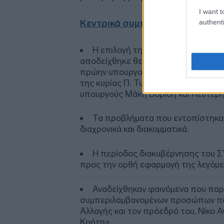
I want t
Κεντρικά συμπεράσματα
authenti
Η επιλογή της σύστασης Εξεταστι
αποδείχθηκε θεσμικά ορθή. Από τις 
πρώην υπουργού Αγροτικής Ανάπτυξη
της κυρίας Π. Τυχεροπούλου, δεν πρ
υπουργούς Μάκη Βορίδη και Λευτέρη
Τα προβλήματα που εντοπίστηκαν 
διαχρονικά και διακομματικά.
Η περίοδος διακυβέρνησης του Σ
προς την ορθή εφαρμογή της λεγόμε
Αναδείχθηκαν φαινόμενα που παρ
συμπεριλαμβανομένων προσώπων που
Αλλαγής και τον πρόεδρό του, Νίκο 
Κρήτη».