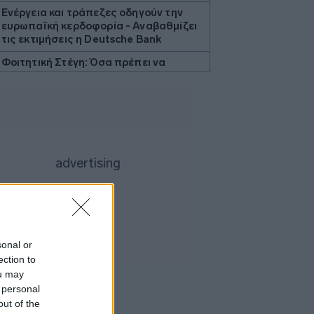
Ενέργεια και τράπεζες οδηγούν την
ευρωπαϊκή κερδοφορία - Αναβαθμίζει
τις εκτιμήσεις η Deutsche Bank
Φοιτητική Στέγη: Όσα πρέπει να
γνωρίζει κάθε οικογένεια πριν νοικιάσει
σπίτι
Ακαθάριστα οικόπεδα: Τι γίνεται όταν
ο ιδιοκτήτης δεν τα καθαρίσει - Πώς
κινούνται δήμοι και ΠΣ, ποιος πληρώνει
τον λογαριασμό
Η χώρα που ζει το δημογραφικό μας
μέλλον προβλέπεται να χάσει το 30%
του πληθυσμού της μέχρι το 2070
ΣΕΤΕ: Σημαντική θεσμική εξέλιξη το
χωροταξικό για τον τουρισμό
sonal or
ection to
Βρετανία: Τα αχρησιμοποίητα
φάρμακα που κατέληξαν στα
ou may
απορρίμματα σε έναν μόνον χρόνο θα
 personal
μπορούσαν να γεμίσουν 75 πισίνες
out of the