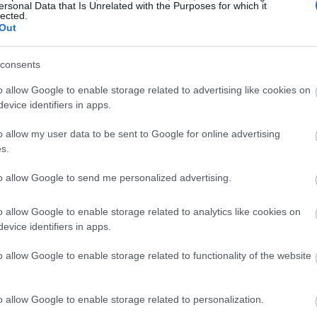
ersonal Data that Is Unrelated with the Purposes for which it
20:50
lected.
Out
20:43
consents
o allow Google to enable storage related to advertising like cookies on
evice identifiers in apps.
20:31
o allow my user data to be sent to Google for online advertising
s.
ε μήνες.
to allow Google to send me personalized advertising.
20:12
εις, συνολικής διάρκειας περίπου 350 ωρών.
o allow Google to enable storage related to analytics like cookies on
19:56
evice identifiers in apps.
οποίων 55 αφορούσαν στην περίοδο
o allow Google to enable storage related to functionality of the website
ς.
19:47
αριθμός των μαρτύρων καταδεικνύουν τη
o allow Google to enable storage related to personalization.
ίας για πλήρη διερεύνηση της υπόθεσης»