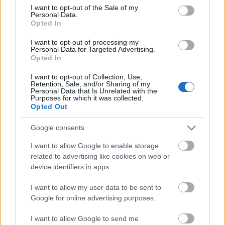
consent section.
I want to opt-out of the Sale of my
Personal Data.
Opted In
I want to opt-out of processing my
Personal Data for Targeted Advertising.
Opted In
I want to opt-out of Collection, Use,
Retention, Sale, and/or Sharing of my
Personal Data that Is Unrelated with the
Purposes for which it was collected.
Opted Out
Διαβάζονται αυτή τη στιγμή
Google consents
Η χαμηλή… απόδοση Μητσοτάκη στις
I want to allow Google to enable storage
στοιχηματικές - Ποιος επισκέφθηκε τα
related to advertising like cookies on web or
πυρόπληκτα ζωάκια - Το μισογεμάτο ποτήρι
device identifiers in apps.
του ΣΥΡΙΖΑ
I want to allow my user data to be sent to
Ποια είναι η (κυβερνητική) λίστα με τα μεγάλα
Google for online advertising purposes.
οδικά έργα και τα εκτιμώμενα
χρονοδιαγράμματα
I want to allow Google to send me