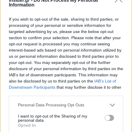
insider.gr -
Do Not Process My Personal
διώξεις σε βάρος του Ντόναλντ Τραμπ — προτού
Information
εγκαταλειφθούν μετά την εκλογική νίκη του τον
Νοέμβριο. Εξήγησε πως δεν θα μπορούσε να έχει
If you wish to opt-out of the sale, sharing to third parties, or
processing of your personal or sensitive information for
«εμπιστοσύνη» σ’ αυτούς για την «πιστή
targeted advertising by us, please use the below opt-out
εφαρμογή του προγράμματος του προέδρου»
section to confirm your selection. Please note that after your
Τραμπ, εξαιτίας «του σημαντικού ρόλου τους στις
opt-out request is processed you may continue seeing
διώξεις» σε βάρος του.
interest-based ads based on personal information utilized by
us or personal information disclosed to third parties prior to
your opt-out. You may separately opt-out of the further
Πηγή: ΑΠΕ-ΜΠΕ
disclosure of your personal information by third parties on the
IAB’s list of downstream participants. This information may
also be disclosed by us to third parties on the
IAB’s List of
Ακολουθήστε το
insider.gr στο Google News
και μάθετε
Downstream Participants
that may further disclose it to other
πρώτοι όλες τις
ειδήσεις
από την Ελλάδα και τον κόσμο.
third parties.
Please note that this website/app uses one or more Google
Personal Data Processing Opt Outs
services and may gather and store information including but
not limited to your visit or usage behaviour. You may click to
I want to opt-out of the Sharing of my
personal data.
grant or deny consent to Google and its third-party tags to
Opted In
use your data for below specified purposes in below Google