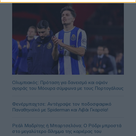
Ολυμπιακός: Πρόταση για δανεισμό και οψιόν
αγοράς του Μόουρα σύμφωνα με τους Πορτογάλους
Φενέρμπαχτσε: Αντέγραψε τον ποδοσφαιρικό
Παναθηναϊκό με Spiderman και Λιβάι Γκαρσία!
Ρεάλ Μαδρίτης ή Μπαρτσελόνα; Ο Ρόδρι μπροστά
στο μεγαλύτερο δίλημμα της καριέρας του