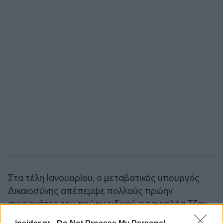
Στα τέλη Ιανουαρίου, ο μεταβατικός υπουργός
Δικαιοσύνης απέπεμψε πολλούς πρώην
συνεργάτες του πρώην ειδικού εισαγγελέα Τζακ
Σμιθ, που χειρίστηκε τις δυο ομοσπονδιακές