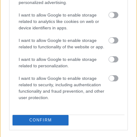
Δυτ. Αττική: Το χρονοδιάγραμμα
personalized advertising.
αποκατάστασης μετά τη φωτιά - Στόχος η
I want to allow Google to enable storage
έναρξη των έργων πριν τις 15/9
related to analytics like cookies on web or
device identifiers in apps.
I want to allow Google to enable storage
related to functionality of the website or app.
TAGS:
Ντόναλντ Τραμπ
Τζο Μπάιντεν
Δικαιοσύνη
I want to allow Google to enable storage
Δικαστικοί
Δικαστήρια
related to personalization.
I want to allow Google to enable storage
related to security, including authentication
functionality and fraud prevention, and other
BEST OF
INTERNET
user protection.
CONFIRM