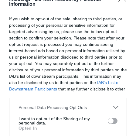
Information
Γιατί δεν απάντησε εάν ανώτατος αξιωματικός
της ΕΛ.ΑΣ που αναφέρεται στις αποκαλύψεις ότι
If you wish to opt-out of the sale, sharing to third parties, or
σχετίζεται με προστασία σε βενζινάδικα, βρίσκεται
processing of your personal or sensitive information for
στην ηγεσία του Υπουργείου και συμμετείχε στις
targeted advertising by us, please use the below opt-out
αποφάσεις για τις προ ημερών κρίσεις στην ΕΛ.ΑΣ;
section to confirm your selection. Please note that after your
opt-out request is processed you may continue seeing
interest-based ads based on personal information utilized by
Γιατί δεν απάντησε εάν είναι ο διευθυντής του
us or personal information disclosed to third parties prior to
ένας από τους συνομιλητές των μαφιόζων στο
your opt-out. You may separately opt-out of the further
ρεπορτάζ του Βήματος;
disclosure of your personal information by third parties on the
IAB’s list of downstream participants. This information may
Γιατί δεν απάντησε εάν υπάρχουν καταγγελίες για
also be disclosed by us to third parties on the
IAB’s List of
τον αξιωματικό που προτείνει για επικεφαλής στο
Downstream Participants
that may further disclose it to other
Εσωτερικών Υποθέσεων της ΕΛ.ΑΣ;
third parties.
Please note that this website/app uses one or more Google
Personal Data Processing Opt Outs
Καταλήγοντας σημειώνει: «Περιμένουμε μαζί με
services and may gather and store information including but
τις απαντήσεις από τον κ. Θεοδωρικάκο και την
not limited to your visit or usage behaviour. You may click to
I want to opt-out of the Sharing of my
personal data.
παραίτησή του».
grant or deny consent to Google and its third-party tags to
Opted In
use your data for below specified purposes in below Google