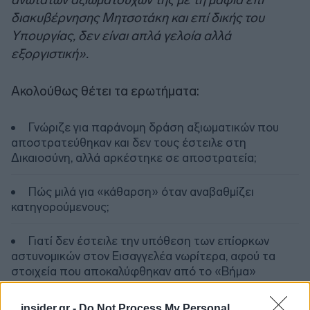
διακυβέρνησης Μητσοτάκη και επί δικής του
Υπουργίας, δεν είναι απλά γελοία αλλά
εξοργιστική».
Ακολούθως θέτει τα ερωτήματα:
Γνώριζε για παράνομη δράση αξιωματικών που
αποστρατεύθηκαν και δεν τους έστειλε στη
Δικαιοσύνη, αλλά αρκέστηκε σε αποστρατεία;
Πώς μιλά για «κάθαρση» όταν αναβαθμίζει
κατηγορούμενους;
Γιατί δεν έστειλε την υπόθεση των επίορκων
αστυνομικών στον Εισαγγελέα νωρίτερα, αφού τα
στοιχεία που αποκαλύφθηκαν από το «Βήμα»
προέρχονται από υπηρεσίες της ΕΛ.ΑΣ επί των
ημερών του;
insider.gr -
Do Not Process My Personal