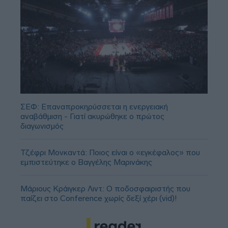
ΣΕΦ: Επαναπροκηρύσσεται η ενεργειακή
αναβάθμιση - Γιατί ακυρώθηκε ο πρώτος
διαγωνισμός
Τζέφρι Μονκαντά: Ποιος είναι ο «εγκέφαλος» που
εμπιστεύτηκε ο Βαγγέλης Μαρινάκης
Μάριους Κράιγκερ Λιντ: Ο ποδοσφαιριστής που
παίζει στο Conference χωρίς δεξί χέρι (vid)!