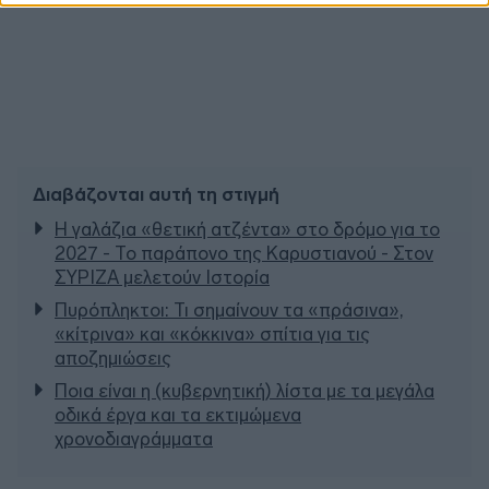
Διαβάζονται αυτή τη στιγμή
Η γαλάζια «θετική ατζέντα» στο δρόμο για το
2027 - Το παράπονο της Καρυστιανού - Στον
ΣΥΡΙΖΑ μελετούν Ιστορία
Πυρόπληκτοι: Τι σημαίνουν τα «πράσινα»,
«κίτρινα» και «κόκκινα» σπίτια για τις
αποζημιώσεις
Ποια είναι η (κυβερνητική) λίστα με τα μεγάλα
οδικά έργα και τα εκτιμώμενα
χρονοδιαγράμματα