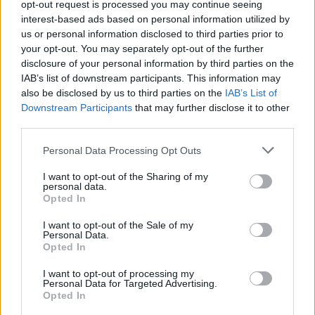
opt-out request is processed you may continue seeing
interest-based ads based on personal information utilized by
us or personal information disclosed to third parties prior to
your opt-out. You may separately opt-out of the further
disclosure of your personal information by third parties on the
IAB’s list of downstream participants. This information may
also be disclosed by us to third parties on the
IAB’s List of
Downstream Participants
that may further disclose it to other
third parties.
Please note that this website/app uses one or more Google
Personal Data Processing Opt Outs
services and may gather and store information including but
not limited to your visit or usage behaviour. You may click to
I want to opt-out of the Sharing of my
personal data.
grant or deny consent to Google and its third-party tags to
Opted In
use your data for below specified purposes in below Google
consent section.
I want to opt-out of the Sale of my
Personal Data.
Opted In
Διαβάζονται αυτή τη στιγμή
I want to opt-out of processing my
Personal Data for Targeted Advertising.
Η γαλάζια «θετική ατζέντα» στο δρόμο για το
Opted In
2027 - Το παράπονο της Καρυστιανού - Στον