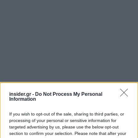
insider.gr -
Do Not Process My Personal
Information
If you wish to opt-out of the sale, sharing to third parties, or
processing of your personal or sensitive information for
Ακολουθήστε το
insider.gr στο Google News
και μάθετε
targeted advertising by us, please use the below opt-out
πρώτοι όλες τις
ειδήσεις
από την Ελλάδα και τον κόσμο.
section to confirm your selection. Please note that after your