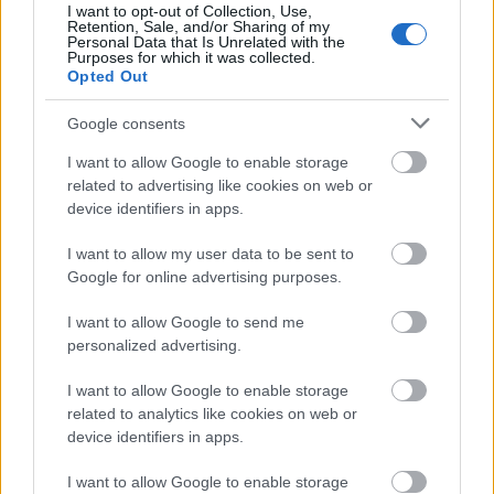
ΣΥΡΙΖΑ μελετούν Ιστορία
I want to opt-out of Collection, Use,
Retention, Sale, and/or Sharing of my
Πυρόπληκτοι: Τι σημαίνουν τα «πράσινα»,
Personal Data that Is Unrelated with the
Purposes for which it was collected.
«κίτρινα» και «κόκκινα» σπίτια για τις
Opted Out
αποζημιώσεις
Ποια είναι η (κυβερνητική) λίστα με τα μεγάλα
Google consents
οδικά έργα και τα εκτιμώμενα
I want to allow Google to enable storage
χρονοδιαγράμματα
related to advertising like cookies on web or
device identifiers in apps.
I want to allow my user data to be sent to
Google for online advertising purposes.
TAGS:
Κρατικές ενισχύσεις
I want to allow Google to send me
personalized advertising.
Ευρωπαϊκή Επιτροπή (Κομισιόν)
I want to allow Google to enable storage
related to analytics like cookies on web or
device identifiers in apps.
BEST OF
INTERNET
I want to allow Google to enable storage