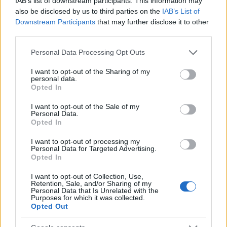
IAB’s list of downstream participants. This information may
also be disclosed by us to third parties on the
IAB’s List of
Downstream Participants
that may further disclose it to other
third parties.
Please note that this website/app uses one or more Google
Personal Data Processing Opt Outs
services and may gather and store information including but
not limited to your visit or usage behaviour. You may click to
I want to opt-out of the Sharing of my
personal data.
grant or deny consent to Google and its third-party tags to
Opted In
use your data for below specified purposes in below Google
consent section.
I want to opt-out of the Sale of my
Personal Data.
Opted In
Διαβάζονται αυτή τη στιγμή
I want to opt-out of processing my
Μεταβιβάσεις ακινήτων: Στο σκάνερ χιλιάδες
Personal Data for Targeted Advertising.
συμβόλαια του 2025 για το πιστοποιητικό
Opted In
ΕΝΦΙΑ
I want to opt-out of Collection, Use,
Σήμερα το κρίσιμο ραντεβού στο Μέγαρο
Retention, Sale, and/or Sharing of my
Personal Data that Is Unrelated with the
Μαξίμου για τη βιομηχανία
Purposes for which it was collected.
Opted Out
Πώς μπορείτε να βγείτε νωρίτερα στη σύνταξη
- Οι 3 κινήσεις που πρέπει να γίνουν εγκαίρως