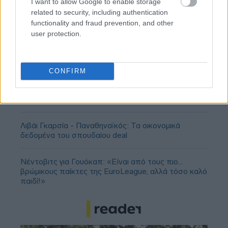
I want to allow Google to enable storage
related to security, including authentication
functionality and fraud prevention, and other
user protection.
CONFIRM
Ολυμπιακός: Τελειώνει άμεσα του Μπραγκάντσα
σύμφωνα με την A Bola
Λιβάι Γκαρσία - Παναθηναϊκός: Τα οικονομικά
δεδομένα του σπουδαίου deal
Νέντοβιτς για Γουόκαπ: «Είναι από τους πιο...
βρώμικους παίκτες της EuroLeague, αλλά τόσο καλό
παιδί!»