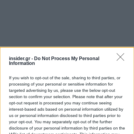
insider.gr -
Do Not Process My Personal
Information
Πηγή: ΑΠΕ-ΜΠΕ
If you wish to opt-out of the sale, sharing to third parties, or
processing of your personal or sensitive information for
Ακολουθήστε το
insider.gr στο Google News
και μάθετε
πρώτοι όλες τις
ειδήσεις
από την Ελλάδα και τον κόσμο.
targeted advertising by us, please use the below opt-out
section to confirm your selection. Please note that after your
opt-out request is processed you may continue seeing
interest-based ads based on personal information utilized by
us or personal information disclosed to third parties prior to
your opt-out. You may separately opt-out of the further
disclosure of your personal information by third parties on the