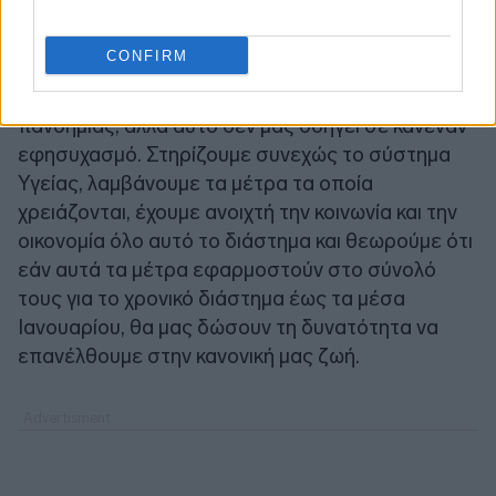
CONFIRM
«Αυτή τη στιγμή τα δεδομένα τα οποία έχουμε
μας κάνουν να αισιοδοξούμε για την πορεία της
πανδημίας, αλλά αυτό δεν μας οδηγεί σε κανέναν
εφησυχασμό. Στηρίζουμε συνεχώς το σύστημα
Υγείας, λαμβάνουμε τα μέτρα τα οποία
χρειάζονται, έχουμε ανοιχτή την κοινωνία και την
οικονομία όλο αυτό το διάστημα και θεωρούμε ότι
εάν αυτά τα μέτρα εφαρμοστούν στο σύνολό
τους για το χρονικό διάστημα έως τα μέσα
Ιανουαρίου, θα μας δώσουν τη δυνατότητα να
επανέλθουμε στην κανονική μας ζωή.