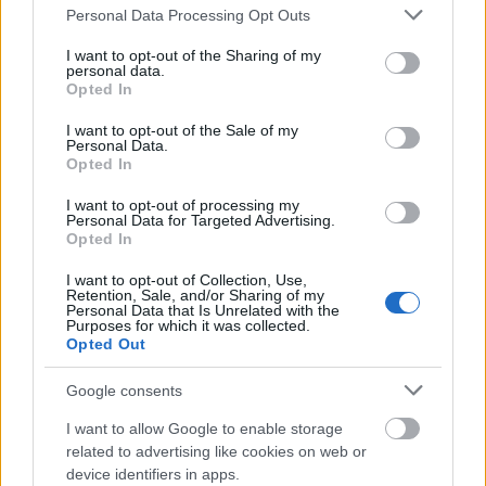
Please note that this website/app uses one or more Google
Personal Data Processing Opt Outs
services and may gather and store information including but
not limited to your visit or usage behaviour. You may click to
I want to opt-out of the Sharing of my
personal data.
grant or deny consent to Google and its third-party tags to
Opted In
use your data for below specified purposes in below Google
consent section.
I want to opt-out of the Sale of my
Personal Data.
Opted In
Σημειώνεται ότι αύριο, Πέμπτη, ο υπουργός
I want to opt-out of processing my
Personal Data for Targeted Advertising.
Υγείας
θα συναντηθεί με εκπροσώπους της
Opted In
Superleague
, στο πλαίσιο της διαφωνίας που
I want to opt-out of Collection, Use,
εξέφρασαν οι ΠΑΕ για τα νέα μέτρα, ύστερα από
Retention, Sale, and/or Sharing of my
σχετικό αίτημα των δεύτερων. Η συνάντηση θα
Personal Data that Is Unrelated with the
Purposes for which it was collected.
γίνει στις 13:30.
Opted Out
Google consents
Στις
Μονάδες Φροντίδας Ηλικιωμένων
και στις
Δομές Χρονίως Πασχόντων θα επιτρέπεται το
I want to allow Google to enable storage
related to advertising like cookies on web or
επισκεπτήριο, μόνο σε περίπτωση που έχει
device identifiers in apps.
προηγηθεί PCR test 48 ωρών. Παράλληλα, θα