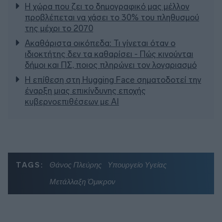
Η χώρα που ζει το δημογραφικό μας μέλλον
προβλέπεται να χάσει το 30% του πληθυσμού
της μέχρι το 2070
Ακαθάριστα οικόπεδα: Τι γίνεται όταν ο
ιδιοκτήτης δεν τα καθαρίσει - Πώς κινούνται
δήμοι και ΠΣ, ποιος πληρώνει τον λογαριασμό
Η επίθεση στη Hugging Face σηματοδοτεί την
έναρξη μιας επικίνδυνης εποχής
κυβερνοεπιθέσεων με AI
TAGS:
Θάνος Πλεύρης
Υπουργείο Υγείας
Μετάλλαξη Όμικρον