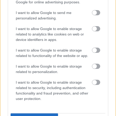
Google for online advertising purposes.
I want to allow Google to send me
personalized advertising.
I want to allow Google to enable storage
related to analytics like cookies on web or
device identifiers in apps.
I want to allow Google to enable storage
Σύμφωνα με την Πράξη Ένταξης του
related to functionality of the website or app.
Προγράμματος, τα συγχρηματοδοτούμενα έργα
ανάπτυξης υποδομών διανομής φυσικού αερίου
I want to allow Google to enable storage
στην Περιφέρεια Κεντρικής Μακεδονίας είναι
related to personalization.
συνολικού προϋπολογισμού 49,2 εκατ. ευρώ
. Η
I want to allow Google to enable storage
Δημόσια Δαπάνη, μέσω του Περιφερειακού
related to security, including authentication
Επιχειρησιακού Προγράμματος, ανέρχεται στα
functionality and fraud prevention, and other
20,2 εκατ. ευρώ, ενώ το υπόλοιπο αποτελούν η
user protection.
ίδια συμμετοχή της εταιρείας και οι μη επιλέξιμες
δαπάνες.