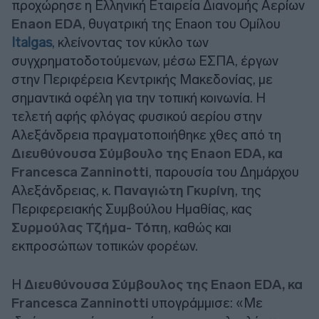
προχώρησε η Ελληνική Εταιρεία Διανομής Αερίων
Enaon EDA
, θυγατρική της Enaon του Ομίλου
Italgas
, κλείνοντας τον κύκλο των
συγχρηματοδοτούμενων, μέσω ΕΣΠΑ, έργων
στην Περιφέρεια Κεντρικής Μακεδονίας, με
σημαντικά οφέλη για την τοπική κοινωνία. Η
τελετή αφής φλόγας φυσικού αερίου στην
Αλεξάνδρεια πραγματοποιήθηκε χθες από τη
Διευθύνουσα Σύμβουλο της Enaon EDA, κα
Francesca Zanninotti
, παρουσία του Δημάρχου
Αλεξάνδρειας, κ.
Παναγιώτη Γκυρίνη
, της
Περιφερειακής Συμβούλου Ημαθίας, κας
Συρμούλας Τζήμα- Τόπη
, καθώς και
εκπροσώπων τοπικών φορέων.
Η
Διευθύνουσα Σύμβουλος της Enaon EDA, κα
Francesca Zanninotti
υπογράμμισε: «Με