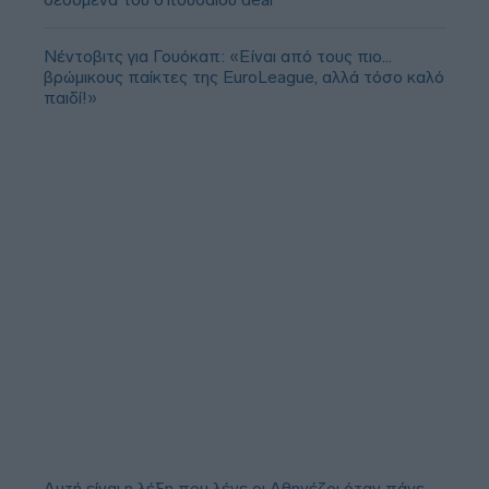
Νέντοβιτς για Γουόκαπ: «Είναι από τους πιο...
βρώμικους παίκτες της EuroLeague, αλλά τόσο καλό
παιδί!»
Αυτή είναι η λέξη που λένε οι Αθηνέζοι όταν πάνε