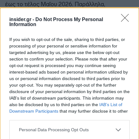
έως το τέλος Μαΐου 2026. Παράλληλα,
σημαντικές δημόσιες υποδομές έχουν ήδη
insider.gr -
Do Not Process My Personal
ενταχθεί στο δίκτυο, όπως τα Νοσοκομεία
Information
Σερρών και Κιλκίς, ενώ σε εξέλιξη βρίσκεται η
σύνδεση του Νοσοκομείου Γιαννιτσών.
If you wish to opt-out of the sale, sharing to third parties, or
processing of your personal or sensitive information for
Ιδιαίτερα σημαντική είναι η ανταπόκριση της
targeted advertising by us, please use the below opt-out
section to confirm your selection. Please note that after your
βιομηχανίας, επιβεβαιώνοντας τον ρόλο των
opt-out request is processed you may continue seeing
υποδομών διανομής φυσικού αερίου στην
interest-based ads based on personal information utilized by
ενίσχυση της ανταγωνιστικότητας, στη μείωση
us or personal information disclosed to third parties prior to
του ενεργειακού κόστους και την προστασία του
your opt-out. You may separately opt-out of the further
disclosure of your personal information by third parties on the
περιβάλλοντος. Συνολικά,
44 βιομηχανίες
στην
IAB’s list of downstream participants. This information may
Κεντρική Μακεδονία είναι ήδη συνδεδεμένες με
also be disclosed by us to third parties on the
IAB’s List of
το δίκτυο φυσικού αερίου, ενώ στην Αλεξάνδρεια
Downstream Participants
that may further disclose it to other
συνδέθηκαν ήδη οι πρώτες δύο βιομηχανικές
third parties.
μονάδες.
Please note that this website/app uses one or more Google
Personal Data Processing Opt Outs
services and may gather and store information including but