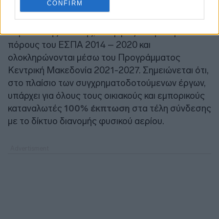
CONFIRM
Με τη συγχρηματοδότηση της Ελλάδας και της
Ευρωπαϊκής Ένωσης, τα έργα ξεκίνησαν με
πόρους του ΕΣΠΑ 2014 – 2020 και
ολοκληρώνονται μέσω του Προγράμματος
Κεντρική Μακεδονία 2021-2027. Σημειώνεται ότι,
στο πλαίσιο των συγχρηματοδοτούμενων έργων,
υπάρχει για όλους τους οικιακούς και εμπορικούς
καταναλωτές
100% έκπτωση
στα τέλη σύνδεσης
με το δίκτυο διανομής φυσικού αερίου.