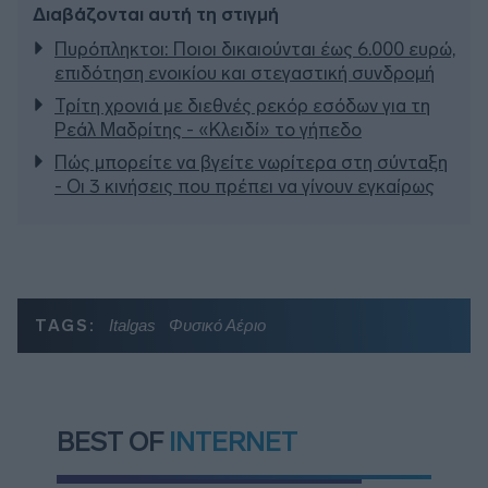
Διαβάζονται αυτή τη στιγμή
Πυρόπληκτοι: Ποιοι δικαιούνται έως 6.000 ευρώ,
επιδότηση ενοικίου και στεγαστική συνδρομή
Τρίτη χρονιά με διεθνές ρεκόρ εσόδων για τη
Ρεάλ Μαδρίτης - «Κλειδί» το γήπεδο
Πώς μπορείτε να βγείτε νωρίτερα στη σύνταξη
- Οι 3 κινήσεις που πρέπει να γίνουν εγκαίρως
TAGS:
Italgas
Φυσικό Αέριο
BEST OF
INTERNET