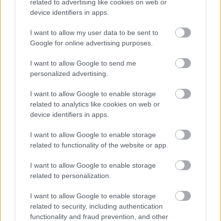
related to advertising like cookies on web or
δεδομένου ότι, σύμφωνα με την Ετήσια Έκθεση
device identifiers in apps.
Προόδου 2026, αυτό προβλέπεται να
διαμορφωθεί στο 0,2% του ΑΕΠ για το 2026.
I want to allow my user data to be sent to
Παράλληλα, διατηρείται η αναγκαία δημοσιονομική
Google for online advertising purposes.
πειθαρχία ώστε να συνεχιστεί η εύλογη και
I want to allow Google to send me
διατηρήσιμη αποκλιμάκωση του λόγου χρέους
personalized advertising.
προς ΑΕΠ. Τέλος, όπως αναφέρθηκε παραπάνω,
I want to allow Google to enable storage
το πρωτογενές αποτέλεσμα της Γενικής
related to analytics like cookies on web or
Κυβέρνησης διαμορφώνεται πλεονασματικό για
device identifiers in apps.
το τρέχον έτος, σε πλήρη συμμόρφωση με τον
εθνικό αριθμητικό δημοσιονομικό κανόνα.
I want to allow Google to enable storage
related to functionality of the website or app.
I want to allow Google to enable storage
related to personalization.
I want to allow Google to enable storage
related to security, including authentication
functionality and fraud prevention, and other