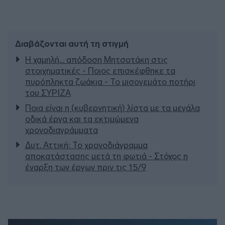
Διαβάζονται αυτή τη στιγμή
Η χαμηλή… απόδοση Μητσοτάκη στις
στοιχηματικές - Ποιος επισκέφθηκε τα
πυρόπληκτα ζωάκια - Το μισογεμάτο ποτήρι
του ΣΥΡΙΖΑ
Ποια είναι η (κυβερνητική) λίστα με τα μεγάλα
οδικά έργα και τα εκτιμώμενα
χρονοδιαγράμματα
Δυτ. Αττική: Το χρονοδιάγραμμα
αποκατάστασης μετά τη φωτιά - Στόχος η
έναρξη των έργων πριν τις 15/9