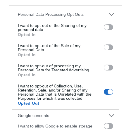
third parties.
δημοσιονομική και μακροοικονομική εικόνα της
χώρας, καθώς και το περιορισμένο δημοσιονομικό
Please note that this website/app uses one or more Google
Personal Data Processing Opt Outs
services and may gather and store information including but
αποτύπωμα του παρόντος Συμπληρωματικού
not limited to your visit or usage behaviour. You may click to
I want to opt-out of the Sharing of my
Προϋπολογισμού, εκτιμάται ότι η προβλεπόμενη
personal data.
grant or deny consent to Google and its third-party tags to
Opted In
αύξηση των καθαρών δαπανών για το 2026 κατά
use your data for below specified purposes in below Google
7,5% σε ετήσια βάση, έναντι μέγιστου
consent section.
I want to opt-out of the Sale of my
Personal Data.
συνιστώμενου ρυθμού 3,6%, δεν θέτει σε κίνδυνο
Opted In
τη συμμόρφωση με το σχετικό δημοσιονομικό
πλαίσιο. Και τούτο διότι η σωρευτική αύξηση των
I want to opt-out of processing my
Personal Data for Targeted Advertising.
καθαρών δαπανών για την περίοδο 2024–2026
Opted In
εξακολουθεί να παραμένει εντός των ορίων της
I want to opt-out of Collection, Use,
σχετικής σύστασης του Συμβουλίου,
Retention, Sale, and/or Sharing of my
Personal Data that Is Unrelated with the
λαμβανομένης υπόψη και της ευελιξίας που
Purposes for which it was collected.
παρέχει η ρήτρα διαφυγής για τις αυξημένες
Opted Out
αμυντικές δαπάνες. Επιπλέον, διασφαλίζεται η
Google consents
τήρηση της τιμής αναφοράς για το έλλειμμα της
Γενικής Κυβέρνησης στο 3% του ΑΕΠ,
I want to allow Google to enable storage