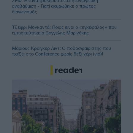
ΣΕΦ: Επαναπροκηρύσσεται η ενεργειακή
αναβάθμιση - Γιατί ακυρώθηκε ο πρώτος
διαγωνισμός
Τζέφρι Μονκαντά: Ποιος είναι ο «εγκέφαλος» που
εμπιστεύτηκε ο Βαγγέλης Μαρινάκης
Μάριους Κράιγκερ Λιντ: Ο ποδοσφαιριστής που
παίζει στο Conference χωρίς δεξί χέρι (vid)!