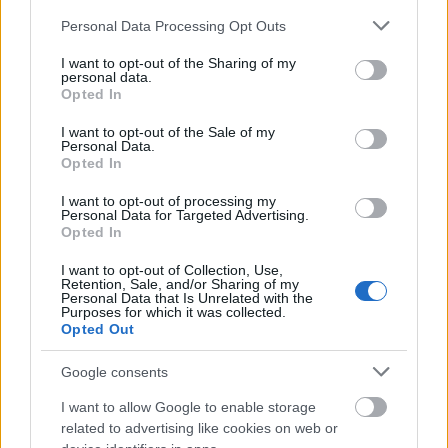
Please note that this website/app uses one or more Google
Personal Data Processing Opt Outs
services and may gather and store information including but
not limited to your visit or usage behaviour. You may click to
I want to opt-out of the Sharing of my
Σε αυτή την κρίσιμη περίοδο που οι μικρομεσαίες
personal data.
grant or deny consent to Google and its third-party tags to
επιχειρήσεις της χώρας βλέπουν να αυξάνεται
Opted In
use your data for below specified purposes in below Google
διαρκώς το λειτουργικό τους κόστος και να
consent section.
I want to opt-out of the Sale of my
περιορίζεται ο τζίρος τους, είναι κάτι παραπάνω
Personal Data.
Opted In
από επιβεβλημένες κάποιες στοχευμένες
παρεμβάσεις από την κυβέρνηση.
I want to opt-out of processing my
Personal Data for Targeted Advertising.
Opted In
Μπορεί ονομαστικά να έχουν ανέβει μισθοί και
I want to opt-out of Collection, Use,
συντάξεις, όμως η πραγματική αγοραστική
Retention, Sale, and/or Sharing of my
Personal Data that Is Unrelated with the
δυνατότητα των καταναλωτών έχει μειωθεί.
Purposes for which it was collected.
Opted Out
Τα τελευταία μέτρα στήριξης δίνουν μία
Google consents
ανακούφιση σε ένα μεγάλο μέρος της κοινωνίας
I want to allow Google to enable storage
όμως απαιτούνται πιο δραστικές κινήσεις για τη
related to advertising like cookies on web or
συγκράτηση των τιμών και την ενίσχυση των ΜμΕ.