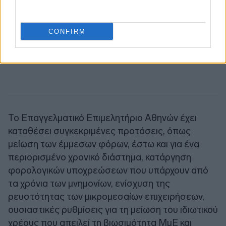
CONFIRM
Το Επαγγελματικό Επιμελητήριο Αθηνών έχει
καταθέσει συγκεκριμένες προτάσεις, όπως
μείωση των έμμεσων φόρων, έστω και για ένα
περιορισμένο χρονικό διάστημα, κατάργηση
φορολογικών υποχρεώσεων που υπάρχουν από
τα χρόνια των μνημονίων, ενίσχυση της
ρευστότητας των μικρομεσαίων επιχειρήσεων,
ουσιαστικές ρυθμίσεις για τη μείωση του ιδιωτικού
χρέους που απειλεί τη βιωσιμότητα ΜμΕ και