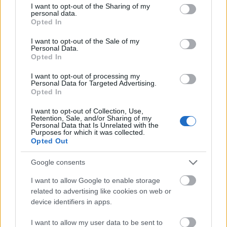
not limited to your visit or usage behaviour. You may click to
I want to opt-out of the Sharing of my
personal data.
grant or deny consent to Google and its third-party tags to
Opted In
use your data for below specified purposes in below Google
consent section.
I want to opt-out of the Sale of my
Personal Data.
Opted In
Ο πόλεμος στη Μέση Ανατολή οδήγησε σε
αιφνίδια αναταραχή της αγοράς με το ντε φάκτο
I want to opt-out of processing my
Personal Data for Targeted Advertising.
κλείσιμο των στενών του Ορμούζ σε πλοία
Opted In
μεταφοράς LNG.
I want to opt-out of Collection, Use,
Retention, Sale, and/or Sharing of my
«Η παγκόσμια παραγωγή μειώθηκε 8% σε
Personal Data that Is Unrelated with the
Purposes for which it was collected.
ετήσια βάση, με ισχυρή μείωση των εξαγωγών
Opted Out
από το Κατάρ και τα Ηνωμένα Αραβικά
Google consents
Εμιράτα»
, η οποία αντισταθμίστηκε μόνο εν
μέρει από την αύξηση της παραγωγής σε άλλες
I want to allow Google to enable storage
περιοχές του κόσμου.
related to advertising like cookies on web or
device identifiers in apps.
Η διαταραχή «άρχισε να επεκτείνεται μέσω των
I want to allow my user data to be sent to