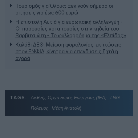
Τουρισμός για Όλους: Ξεκινούν σήμερα οι
αιτήσεις για έως 600 ευρώ
Η επιστολή Αυτιά για ευρωπαϊκή αλληλεγγύη -
Οι παρουσίες και απουσίες στην κηδεία του
Βαρβιτσιώτη - Το φυλλορρόημα της «Ελπίδας»
Καλάθι ΔΕΘ: Μείωση φορολογίας, εκπτώσεις
στον ΕΝΦΙΑ, κίνητρα για επενδύσεις ζητά η
αγορά
TAGS:
Διεθνής Οργανισμός Ενέργειας (IEA)
LNG
Πόλεμος
Μέση Ανατολή