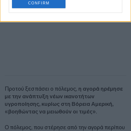
CONFIRM
Προτού ξεσπάσει ο πόλεμος,
η αγορά ηρέμησε
με την ανάπτυξη νέων ικανοτήτων
υγροποίησης, κυρίως στη Βόρεια Αμερική,
«βοηθώντας να μειωθούν οι τιμές»
.
Ο πόλεμος, που στέρησε από την αγορά περίπου