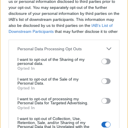
us or personal information disclosed to third parties prior to
επενδυτική προοπτική
your opt-out. You may separately opt-out of the further
disclosure of your personal information by third parties on the
Η πρωτοβουλία εντάσσεται στη στρατηγική της
IAB’s list of downstream participants. This information may
also be disclosed by us to third parties on the
IAB’s List of
ΓΑΙΑΟΣΕ για την αναβάθμιση της σιδηροδρομικής
Downstream Participants
that may further disclose it to other
ακίνητης περιουσίας σε σύγχρονα, λειτουργικά και
third parties.
επενδυτικά ώριμα έργα, που συνδέουν τις
Please note that this website/app uses one or more Google
μεταφορικές υποδομές με την αστική ανάπτυξη
Personal Data Processing Opt Outs
services and may gather and store information including but
και την πραγματική οικονομία. Ο
Διευθύνων
not limited to your visit or usage behaviour. You may click to
I want to opt-out of the Sharing of my
personal data.
Σύμβουλος της ΓΑΙΑΟΣΕ, Παναγιώτης
grant or deny consent to Google and its third-party tags to
Opted In
Μπαλωμένος
, δήλωσε: «Για πρώτη φορά, με την
use your data for below specified purposes in below Google
consent section.
κατάθεση των φακέλων πολεοδομικής ωρίμανσης
I want to opt-out of the Sale of my
Personal Data.
για τους τέσσερις σημαντικότερους
Opted In
σιδηροδρομικούς σταθμούς της χώρας,
I want to opt-out of processing my
διαμορφώνεται ένα πλήρες και θεσμικά
Personal Data for Targeted Advertising.
Opted In
κατοχυρωμένο πλαίσιο που μας επιτρέπει να
περάσουμε από τον σχεδιασμό στην υλοποίηση.
I want to opt-out of Collection, Use,
Retention, Sale, and/or Sharing of my
Αντιμετωπίζουμε τους σιδηροδρομικούς
Personal Data that Is Unrelated with the