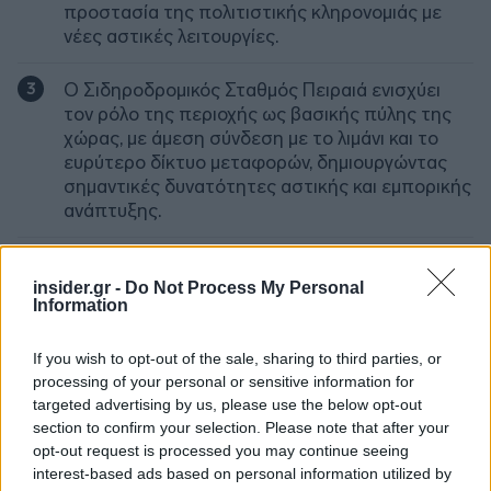
προστασία της πολιτιστικής κληρονομιάς με
νέες αστικές λειτουργίες.
Ο Σιδηροδρομικός Σταθμός Πειραιά ενισχύει
τον ρόλο της περιοχής ως βασικής πύλης της
χώρας, με άμεση σύνδεση με το λιμάνι και το
ευρύτερο δίκτυο μεταφορών, δημιουργώντας
σημαντικές δυνατότητες αστικής και εμπορικής
ανάπτυξης.
Ο Νέος Επιβατικός Σιδηροδρομικός Σταθμός
Θεσσαλονίκης, αποτελεί έργο αστικού
insider.gr -
Do Not Process My Personal
Information
μετασχηματισμού με κομβική σύνδεση με το
λιμάνι, το μετρό, τον προαστιακό και τις βασικές
οδικές αρτηρίες της πόλης, συγκεντρώνοντας
If you wish to opt-out of the sale, sharing to third parties, or
όλα τα χαρακτηριστικά ενός σύγχρονου,
processing of your personal or sensitive information for
targeted advertising by us, please use the below opt-out
πολυλειτουργικού μητροπολιτικού κόμβου.
section to confirm your selection. Please note that after your
opt-out request is processed you may continue seeing
Στρατηγικός μετασχηματισμός και
interest-based ads based on personal information utilized by