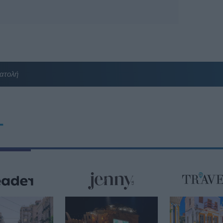
ατολή
T