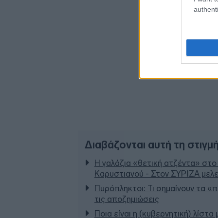
authenti
Διαβάζονται αυτή τη στιγμ
Η γαλάζια «θετική ατζέντα» στο
Καρυστιανού - Στον ΣΥΡΙΖΑ μελε
Πυρόπληκτοι: Τι σημαίνουν τα «πρ
τις αποζημιώσεις
Ποια είναι η (κυβερνητική) λίστα