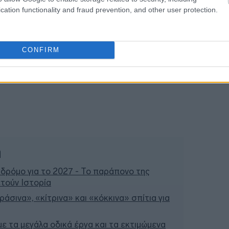
cation functionality and fraud prevention, and other user protection.
CONFIRM
ή
 δρόμο για το 2027 - Το παράπονο της
τούν Ιστορία
άσινα», «κίτρινα» και «κόκκινα» σπίτια για
 με τα μεγάλα οδικά έργα και τα εκτιμώμενα