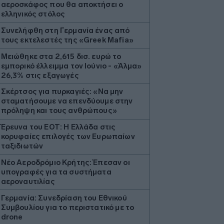
αεροσκάφος που θα αποκτήσει ο
ελληνικός στόλος
Συνελήφθη στη Γερμανία ένας από
τους εκτελεστές της «Greek Mafia»
Μειώθηκε στα 2,615 δισ. ευρώ το
εμπορικό έλλειμμα τον Ιούνιο - «Άλμα»
26,3% στις εξαγωγές
Σκέρτσος για πυρκαγιές: «Nα μην
σταματήσουμε να επενδύουμε στην
πρόληψη και τους ανθρώπους»
Έρευνα του ΕΟΤ: Η Ελλάδα στις
κορυφαίες επιλογές των Ευρωπαίων
ταξιδιωτών
Νέο Αεροδρόμιο Κρήτης: Έπεσαν οι
υπογραφές για τα συστήματα
αεροναυτιλίας
Γερμανία: Συνεδρίαση του Εθνικού
Συμβουλίου για το περιστατικό με το
drone