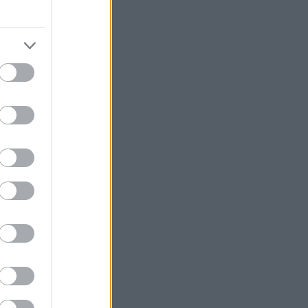
ταμπλό
Πάνω από 1.500 έλεγχοι σε 300
παραλίες - Drones και νέες
τεχνολογίες στη «μάχη»
Χωροταξικό για τον Τουρισμό:
Στρατηγικό εργαλείο για οργανωμένη
και βιώσιμη ανάπτυξη
Χατζηδάκης: Άκυρες οι εγκύκλιοι που
δεν αναρτώνται - Υποχρεωτική από 1η
Οκτωβρίου η δημοσίευση
Ρωσία: Πυρκαγιά σε αποθήκη του
Wildberries ύστερα από νέα επίθεση
drones
Προκηρύσσεται σήμερα το καθεστώς
της Άμυνας του Αναπτυξιακού Νόμου
Γερμανία: Αυξήθηκαν οι εξαγωγές τον
Ιούνιο