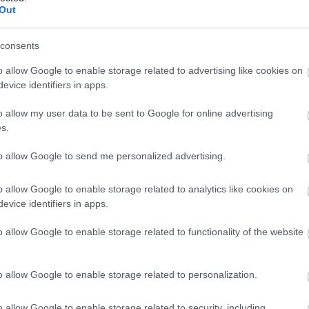
Out
10:27
consents
o allow Google to enable storage related to advertising like cookies on
10:10
evice identifiers in apps.
o allow my user data to be sent to Google for online advertising
s.
10:05
to allow Google to send me personalized advertising.
09:52
o allow Google to enable storage related to analytics like cookies on
evice identifiers in apps.
News
και μάθετε πρώτοι όλες τις
ειδήσεις
από την
09:45
o allow Google to enable storage related to functionality of the website
09:40
o allow Google to enable storage related to personalization.
o allow Google to enable storage related to security, including