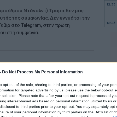
12:33
προέδρου Ντόναλντ) Τραμπ δεν μας
αυτής της συμφωνίας. Δεν εγγυάται την
12:23
Γκβιρ στο Telegram, στην πρώτη
χου στη συμφωνία.
12:20
12:07
 -
Do Not Process My Personal Information
12:04
to opt-out of the sale, sharing to third parties, or processing of your per
12:01
formation for targeted advertising by us, please use the below opt-out s
r selection. Please note that after your opt-out request is processed y
eing interest-based ads based on personal information utilized by us or
11:43
disclosed to third parties prior to your opt-out. You may separately opt-
losure of your personal information by third parties on the IAB’s list of