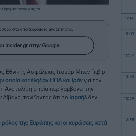
 / Πηγή Φωτογραφίας: ΑΡ
13:14
άρθρα στα αποτελέσματα αναζήτησης.
13:07
υ insider.gr στην Google
12:57
ός Εθνικής Ασφάλειας Ιταμάρ Μπεν Γκβιρ
12:49
ν οποία κατέληξαν ΗΠΑ και Ιράν
για τον
 Ανατολή, η οποία περιλαμβάνει την
 Λίβανο, τονίζοντας ότι το
Ισραήλ
δεν
12:39
12:33
 ρόλος της Ευρώπης και οι κυρώσεις κατά