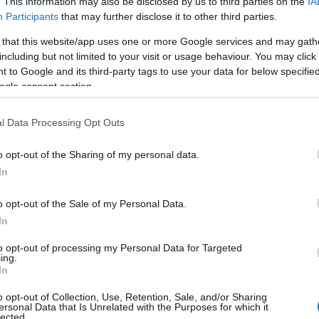
. This information may also be disclosed by us to third parties on the
IA
Participants
that may further disclose it to other third parties.
11:32
 με τίποτε λιγότερο από την εξάρθρωση
 that this website/app uses one or more Google services and may gath
α αποσυρθούμε ούτε εκατοστό από το
including but not limited to your visit or usage behaviour. You may click 
11:16
 to Google and its third-party tags to use your data for below specifi
ς έχουν κατακτήσει και καθαρίσει από
ogle consent section.
ίβανο, πρόσθεσε.
11:02
l Data Processing Opt Outs
o opt-out of the Sharing of my personal data.
10:58
In
10:56
o opt-out of the Sale of my Personal Data.
In
10:43
to opt-out of processing my Personal Data for Targeted
ing.
10:40
In
o opt-out of Collection, Use, Retention, Sale, and/or Sharing
ersonal Data that Is Unrelated with the Purposes for which it
lected.
10:39