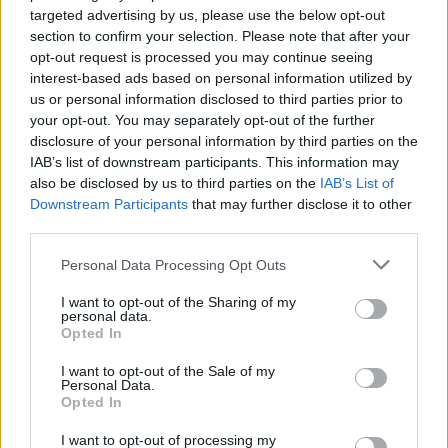
targeted advertising by us, please use the below opt-out
section to confirm your selection. Please note that after your
opt-out request is processed you may continue seeing
interest-based ads based on personal information utilized by
us or personal information disclosed to third parties prior to
your opt-out. You may separately opt-out of the further
disclosure of your personal information by third parties on the
IAB’s list of downstream participants. This information may
Τέλος, όσον αφορά στις πολεοδομίες, ο κ.
also be disclosed by us to third parties on the
IAB’s List of
Downstream Participants
that may further disclose it to other
Παπασταύρου τόνισε ότι κανένας δεν είναι
third parties.
υπεράνω του νόμου. «Υπάρχει η πρόθεση και η
κυβερνητική πολιτική να έρθουν όλα στο φως και
Please note that this website/app uses one or more Google
Personal Data Processing Opt Outs
services and may gather and store information including but
αυτό το είπε ο Πρωθυπουργός από την πρώτη
not limited to your visit or usage behaviour. You may click to
I want to opt-out of the Sharing of my
στιγμή», ανέφερε χαρακτηριστικά. Τόνισε, δε, ότι,
personal data.
grant or deny consent to Google and its third-party tags to
Opted In
όταν οι πολεοδομίες πήγαν στους Δήμους το
use your data for below specified purposes in below Google
2010, θεωρήθηκε ότι, επειδή έρχονται πιο κοντά
consent section.
I want to opt-out of the Sale of my
Personal Data.
στον πολίτη, ήταν μια θετική εξέλιξη στο πλαίσιο
Opted In
της αποκέντρωσης. Ωστόσο, «στην πράξη, αυτό
I want to opt-out of processing my
δημιούργησε κενά και αλληλοεπικαλύψεις