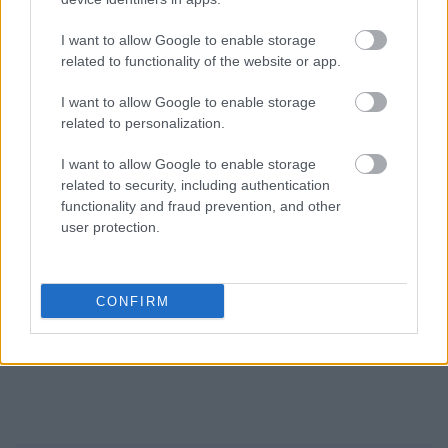
I want to allow Google to enable storage
Ακολουθήστε το
insider.gr στο Google News
και μάθετε
related to functionality of the website or app.
πρώτοι όλες τις
ειδήσεις
από την Ελλάδα και τον κόσμο.
I want to allow Google to enable storage
related to personalization.
I want to allow Google to enable storage
related to security, including authentication
functionality and fraud prevention, and other
user protection.
CONFIRM