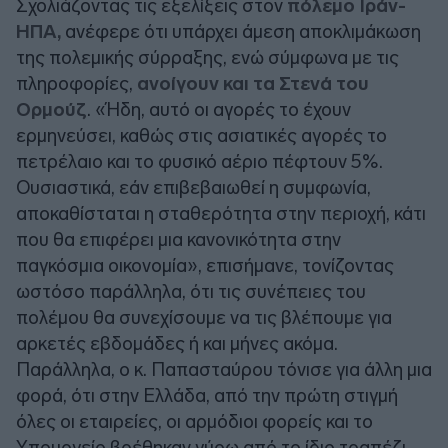
Σχολιάζοντας τις εξελίξεις στον
πόλεμο Ιράν-
ΗΠΑ,
ανέφερε ότι υπάρχει άμεση αποκλιμάκωση
της πολεμικής σύρραξης, ενώ σύμφωνα με τις
πληροφορίες,
ανοίγουν και τα Στενά του
Ορμούζ
. «Ήδη, αυτό οι αγορές το έχουν
ερμηνεύσει, καθώς στις ασιατικές αγορές το
πετρέλαιο και το φυσικό αέριο πέφτουν 5%.
Ουσιαστικά, εάν επιβεβαιωθεί η συμφωνία,
αποκαθίσταται η σταθερότητα στην περιοχή, κάτι
που θα επιφέρει μια κανονικότητα στην
παγκόσμια οικονομία», επισήμανε, τονίζοντας
ωστόσο παράλληλα, ότι τις συνέπειες του
πολέμου θα συνεχίσουμε να τις βλέπουμε για
αρκετές εβδομάδες ή και μήνες ακόμα.
Παράλληλα, ο κ. Παπασταύρου τόνισε για άλλη μια
φορά, ότι στην Ελλάδα, από την πρώτη στιγμή
όλες οι εταιρείες, οι αρμόδιοι φορείς και το
Υπουργείο βρέθηκαν γύρω από το ίδιο τραπέζι