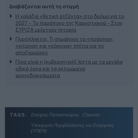
Διαβάζονται αυτή τη στιγμή
Η γαλάζια «θετική ατζέντα» στο δρόμο για το
2027 - Το παράπονο της Καρυστιανού - Στον
ΣΥΡΙΖΑ μελετούν Ιστορία
Πυρόπληκτοι: Τι σημαίνουν τα «πράσινα»,
«κίτρινα» και «κόκκινα» σπίτια για τις
αποζημιώσεις
Ποια είναι η (κυβερνητική) λίστα με τα μεγάλα
οδικά έργα και τα εκτιμώμενα
χρονοδιαγράμματα
TAGS:
Σταύρος Παπασταύρου
Chevron
Υπουργείο Περιβάλλοντος και Ενέργειας
(ΥΠΕΝ)