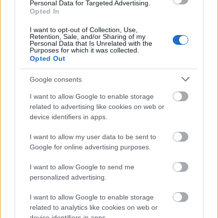
Personal Data for Targeted Advertising.
αρμοδιοτήτων, που, μαζί με την πολυνομία,
Opted In
άφηναν περιθώρια για δυσλειτουργίες,
I want to opt-out of Collection, Use,
διαφορετικές ερμηνείες και επέτρεπαν να
Retention, Sale, and/or Sharing of my
Personal Data that Is Unrelated with the
δημιουργηθούν συνθήκες για φαινόμενα
Purposes for which it was collected.
Opted Out
αδιαφάνειας». Πρόβλημα που, όπως είπε,
διορθώνει ο πρόσφατος Κώδικας Χωροταξίας -
Google consents
Πολεοδομίας «Νικόλαος Ταγαράς», που
I want to allow Google to enable storage
ουσιαστικά κωδικοποιεί 180 διαφορετικούς
related to advertising like cookies on web or
νόμους και προεδρικά διατάγματα σε 477 άρθρα.
device identifiers in apps.
«Τώρα ξέρουμε τι ισχύει», είπε χαρακτηριστικά.
Παράλληλα, αναφέρθηκε στη μεγάλη σημασία της
I want to allow my user data to be sent to
Google for online advertising purposes.
μεταρρύθμισης που εισάγει «ένα gov.gr στις
πολεοδομίες», «ούτως ώστε να υπάρχει ένα
I want to allow Google to send me
ψηφιακό αποτύπωμα του φακέλου και του
personalized advertising.
οικοπέδου και άρα ο ανθρώπινος παράγοντας,
I want to allow Google to enable storage
όπως έγινε παλαιότερα και με τις εφορίες, να
related to analytics like cookies on web or
περιορίζεται».
device identifiers in apps.