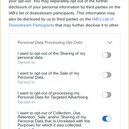
your opt-out. You may separately opt-out of the further
disclosure of your personal information by third parties on the
IAB’s list of downstream participants. This information may
also be disclosed by us to third parties on the
IAB’s List of
Downstream Participants
that may further disclose it to other
third parties.
Please note that this website/app uses one or more Google
Personal Data Processing Opt Outs
services and may gather and store information including but
not limited to your visit or usage behaviour. You may click to
I want to opt-out of the Sharing of my
personal data.
grant or deny consent to Google and its third-party tags to
Opted In
use your data for below specified purposes in below Google
consent section.
I want to opt-out of the Sale of my
Personal Data.
Opted In
Και ως γνωστόν, τα κοινωνικά προβλήματα δεν
λύνονται ούτε εύκολα, ούτε γρήγορα, ούτε μόνο
I want to opt-out of processing my
Personal Data for Targeted Advertising.
με χρήματα. Την ώρα λοιπόν που η αγορά ζητάει
Opted In
μεγαλύτερη και ποιοτικά ανώτερη πρωτεΐνη, δεν
I want to opt-out of Collection, Use,
υπάρχουν πολλοί που είναι διατεθειμένοι να της
Retention, Sale, and/or Sharing of my
την προσφέρουν! Κι όλα αυτά, με τις ζωονόσους
Personal Data that Is Unrelated with the
Purposes for which it was collected.