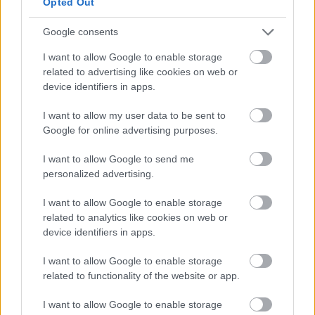
να γίνονται
όλο και πιο καταστροφικές και
Opted Out
απρόβλεπτες παντού στη γη
.
Google consents
Τεράστιο το ρίσκο στα φρέσκα
I want to allow Google to enable storage
related to advertising like cookies on web or
προϊόντα
device identifiers in apps.
I want to allow my user data to be sent to
Τέλος, η παραγωγή φρέσκων προϊόντων
Google for online advertising purposes.
(φρούτων και λαχανικών), αυτά που
κατά κόρον
μας συστήνουν οι γιατροί
, συγκεντροποιείται
I want to allow Google to send me
personalized advertising.
τάχιστα με την δημιουργία μεγάλων εταιρειών
παραγωγής και κυρίως εμπορίας και την ανάπτυξη
I want to allow Google to enable storage
ενός εξειδικευμένου συστήματος
logistics,
που
related to analytics like cookies on web or
μεταφέρει αενάως και υπό ψύξη τα φρέσκα
device identifiers in apps.
προϊόντα σε ολόκληρο τον κόσμο. Να σημειωθεί
I want to allow Google to enable storage
ότι η εν λόγω παραγωγή, απαιτεί πολύ μεγάλο
related to functionality of the website or app.
κεφάλαιο κίνησης, αφού οι σπόροι είναι
πανάκριβοι, τα λιπάσματα εξειδικευμένα και πολύ
I want to allow Google to enable storage